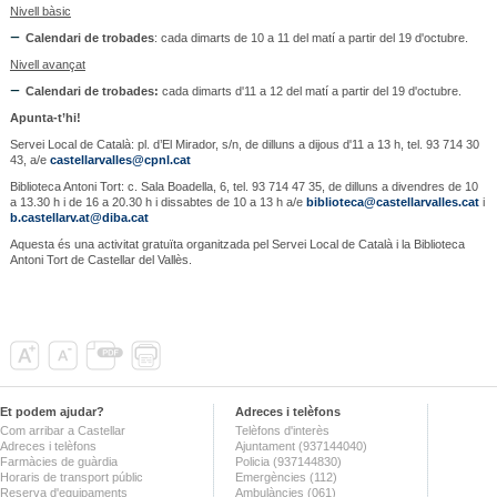
Nivell bàsic
Calendari de trobades
: cada dimarts de 10 a 11 del matí a partir del 19 d'octubre.
Nivell avançat
Calendari de trobades:
cada dimarts d'11 a 12 del matí a partir del 19 d'octubre.
Apunta-t’hi!
Servei Local de Català: pl. d’El Mirador, s/n, de dilluns a dijous d'11 a 13 h, tel. 93 714 30
43, a/e
castellarvalles@cpnl.cat
Biblioteca Antoni Tort: c. Sala Boadella, 6, tel. 93 714 47 35, de dilluns a divendres de 10
a 13.30 h i de 16 a 20.30 h i dissabtes de 10 a 13 h a/e
biblioteca@castellarvalles.cat
i
b.castellarv.at@diba.cat
Aquesta és una activitat gratuïta organitzada pel Servei Local de Català i la Biblioteca
Antoni Tort de Castellar del Vallès.
Et podem ajudar?
Adreces i telèfons
Com arribar a Castellar
Telèfons d'interès
Adreces i telèfons
Ajuntament (937144040)
Farmàcies de guàrdia
Policia (937144830)
Horaris de transport públic
Emergències (112)
Reserva d'equipaments
Ambulàncies (061)