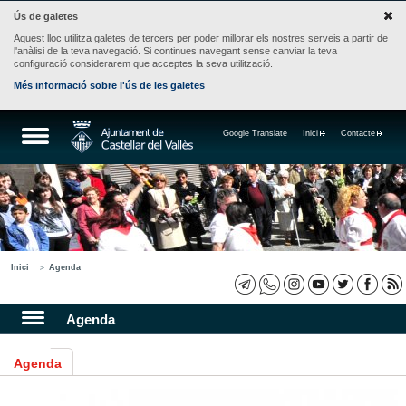
Ús de galetes
Aquest lloc utilitza galetes de tercers per poder millorar els nostres serveis a partir de
l'anàlisi de la teva navegació. Si continues navegant sense canviar la teva
configuració considerarem que acceptes la seva utilització.
Més informació sobre l'ús de les galetes
Google Translate
Inici
Contacte
Inici
Agenda
Agenda
Agenda