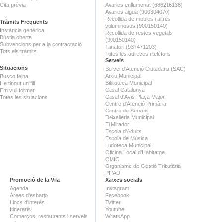
Cita prèvia
Avaries enllumenat (686216138)
Avaries aigua (900304070)
Recollida de mobles i altres
Tràmits Freqüents
voluminosos (900150140)
Instància genèrica
Recollida de restes vegetals
Bústia oberta
(900150140)
Subvencions per a la contractació
Tanatori (937471203)
Tots els tràmits
Totes les adreces i telèfons
Serveis
Situacions
Servei d'Atenció Ciutadana (SAC)
Arxiu Municipal
Busco feina
Biblioteca Municipal
He tingut un fill
Casal Catalunya
Em vull formar
Casal d'Avis Plaça Major
Totes les situacions
Centre d'Atenció Primària
Centre de Serveis
Deixalleria Municipal
El Mirador
Escola d'Adults
Escola de Música
Ludoteca Municipal
Oficina Local d'Habitatge
OMIC
Organisme de Gestió Tributària
PIPAD
Promoció de la Vila
Xarxes socials
Agenda
Instagram
Àrees d'esbarjo
Facebook
Llocs d'interès
Twitter
Itineraris
Youtube
Comerços, restaurants i serveis
WhatsApp