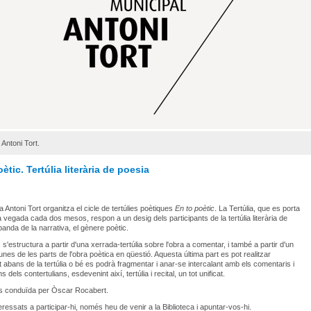
 Antoni Tort.
ètic. Tertúlia literària de poesia
a Antoni Tort organitza el cicle de tertúlies poètiques
En to poètic
. La Tertúlia, que es porta
 vegada cada dos mesos, respon a un desig dels participants de la tertúlia literària de
 banda de la narrativa, el gènere poètic.
 s'estructura a partir d'una xerrada-tertúlia sobre l'obra a comentar, i també a partir d'un
gunes de les parts de l'obra poètica en qüestió. Aquesta última part es pot realitzar
 abans de la tertúlia o bé es podrà fragmentar i anar-se intercalant amb els comentaris i
s dels contertulians, esdevenint així, tertúlia i recital, un tot unificat.
 és conduïda per Òscar Rocabert.
eressats a participar-hi, només heu de venir a la Biblioteca i apuntar-vos-hi.