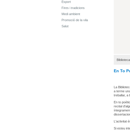
Esport
Fires i tradicions
Medi ambient
Promoció de la vila
Salut
Biblioteca
En To Po
La Bibliotec
a terme una
treballar, a
En to poètic
recital d'al
íntegrament
dissertacion
L'activitat
Si esteu int