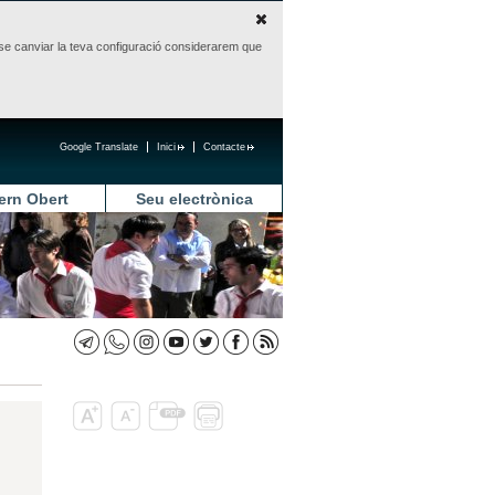
sense canviar la teva configuració considerarem que
Google Translate
Inici
Contacte
ern Obert
Seu electrònica