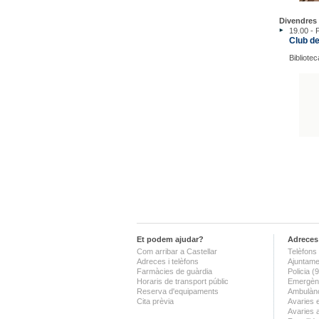
Divendres 
19.00 - 
Club de
Bibliotec
Et podem ajudar?
Adreces 
Com arribar a Castellar
Telèfons 
Adreces i telèfons
Ajuntame
Farmàcies de guàrdia
Policia 
Horaris de transport públic
Emergènc
Reserva d'equipaments
Ambulànc
Cita prèvia
Avaries 
Avaries 