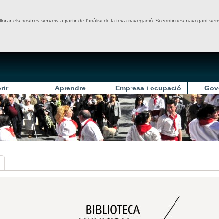
illorar els nostres serveis a partir de l'anàlisi de la teva navegació. Si continues navegant 
rir
Aprendre
Empresa i ocupació
Gov