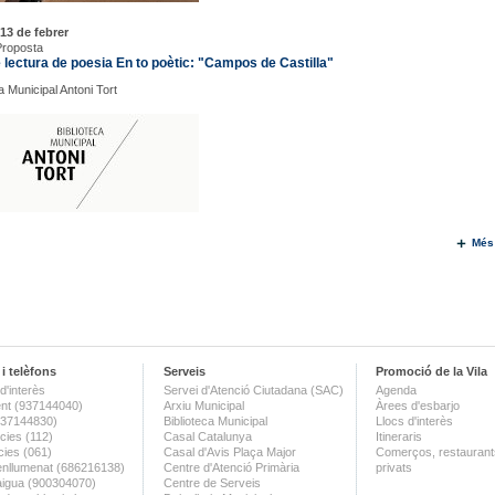
13 de febrer
Proposta
 lectura de poesia En to poètic: "Campos de Castilla"
a Municipal Antoni Tort
Més
i telèfons
Serveis
Promoció de la Vila
d'interès
Servei d'Atenció Ciutadana (SAC)
Agenda
nt (937144040)
Arxiu Municipal
Àrees d'esbarjo
(937144830)
Biblioteca Municipal
Llocs d'interès
ies (112)
Casal Catalunya
Itineraris
ies (061)
Casal d'Avis Plaça Major
Comerços, restaurants
enllumenat (686216138)
Centre d'Atenció Primària
privats
aigua (900304070)
Centre de Serveis