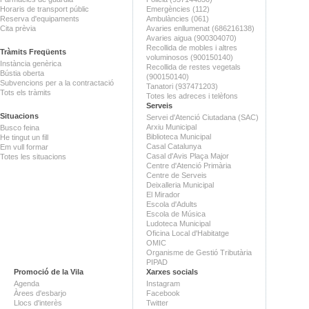
Horaris de transport públic
Emergències (112)
Reserva d'equipaments
Ambulàncies (061)
Cita prèvia
Avaries enllumenat (686216138)
Avaries aigua (900304070)
Recollida de mobles i altres
Tràmits Freqüents
voluminosos (900150140)
Instància genèrica
Recollida de restes vegetals
Bústia oberta
(900150140)
Subvencions per a la contractació
Tanatori (937471203)
Tots els tràmits
Totes les adreces i telèfons
Serveis
Situacions
Servei d'Atenció Ciutadana (SAC)
Arxiu Municipal
Busco feina
Biblioteca Municipal
He tingut un fill
Casal Catalunya
Em vull formar
Casal d'Avis Plaça Major
Totes les situacions
Centre d'Atenció Primària
Centre de Serveis
Deixalleria Municipal
El Mirador
Escola d'Adults
Escola de Música
Ludoteca Municipal
Oficina Local d'Habitatge
OMIC
Organisme de Gestió Tributària
PIPAD
Promoció de la Vila
Xarxes socials
Agenda
Instagram
Àrees d'esbarjo
Facebook
Llocs d'interès
Twitter