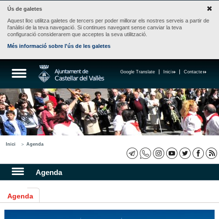
Ús de galetes
Aquest lloc utilitza galetes de tercers per poder millorar els nostres serveis a partir de
l'anàlisi de la teva navegació. Si continues navegant sense canviar la teva
configuració considerarem que acceptes la seva utilització.
Més informació sobre l'ús de les galetes
Google Translate
Inici
Contacte
Inici
Agenda
Agenda
Agenda