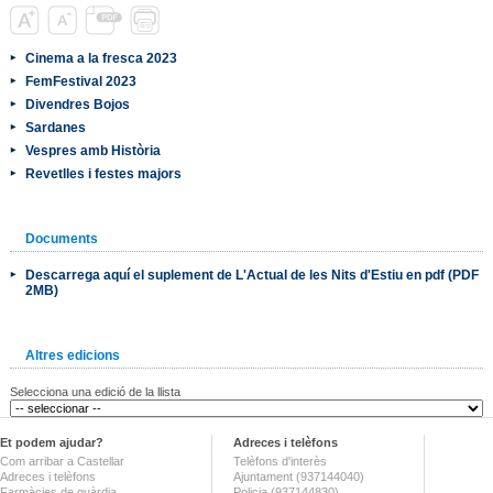
Cinema a la fresca 2023
FemFestival 2023
Divendres Bojos
Sardanes
Vespres amb Història
Revetlles i festes majors
Documents
Descarrega aquí el suplement de L'Actual de les Nits d'Estiu en pdf (PDF
2MB)
Altres edicions
Selecciona una edició de la llista
Et podem ajudar?
Adreces i telèfons
Com arribar a Castellar
Telèfons d'interès
Adreces i telèfons
Ajuntament (937144040)
Farmàcies de guàrdia
Policia (937144830)