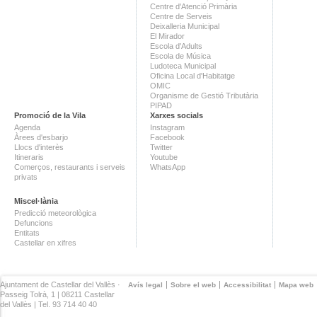
Centre d'Atenció Primària
Centre de Serveis
Deixalleria Municipal
El Mirador
Escola d'Adults
Escola de Música
Ludoteca Municipal
Oficina Local d'Habitatge
OMIC
Organisme de Gestió Tributària
PIPAD
Promoció de la Vila
Xarxes socials
Agenda
Instagram
Àrees d'esbarjo
Facebook
Llocs d'interès
Twitter
Itineraris
Youtube
Comerços, restaurants i serveis
WhatsApp
privats
Miscel·lània
Predicció meteorològica
Defuncions
Entitats
Castellar en xifres
Ajuntament de Castellar del Vallès ·
Avís legal
Sobre el web
Accessibilitat
Mapa web
Passeig Tolrà, 1 | 08211 Castellar
del Vallès | Tel. 93 714 40 40