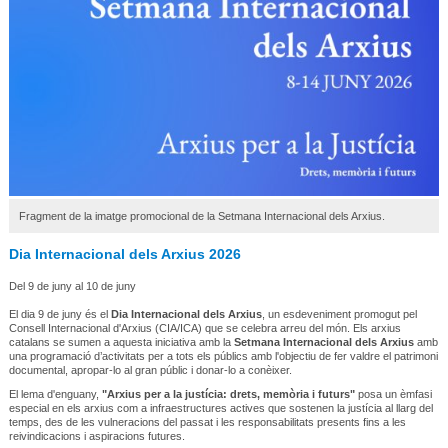
Fragment de la imatge promocional de la Setmana Internacional dels Arxius.
Dia Internacional dels Arxius 2026
Del 9 de juny al 10 de juny
El dia 9 de juny és el
Dia Internacional dels Arxius
, un esdeveniment promogut pel
Consell Internacional d'Arxius (CIA/ICA) que se celebra arreu del món. Els arxius
catalans se sumen a aquesta iniciativa amb la
Setmana Internacional dels Arxius
amb
una programació d’activitats per a tots els públics amb l'objectiu de fer valdre el patrimoni
documental, apropar-lo al gran públic i donar-lo a conèixer.
El lema d'enguany,
"Arxius per a la justícia: drets, memòria i futurs"
posa un èmfasi
especial en els arxius com a infraestructures actives que sostenen la justícia al llarg del
temps, des de les vulneracions del passat i les responsabilitats presents fins a les
reivindicacions i aspiracions futures.