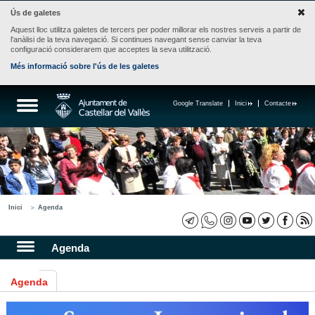
Ús de galetes
Aquest lloc utilitza galetes de tercers per poder millorar els nostres serveis a partir de
l'anàlisi de la teva navegació. Si continues navegant sense canviar la teva
configuració considerarem que acceptes la seva utilització.
Més informació sobre l'ús de les galetes
Google Translate
Inici
Contacte
Inici
Agenda
Agenda
Agenda