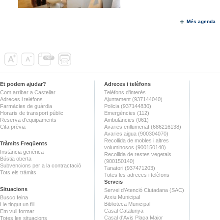
Més agenda
Et podem ajudar?
Adreces i telèfons
Com arribar a Castellar
Telèfons d'interès
Adreces i telèfons
Ajuntament (937144040)
Farmàcies de guàrdia
Policia (937144830)
Horaris de transport públic
Emergències (112)
Reserva d'equipaments
Ambulàncies (061)
Cita prèvia
Avaries enllumenat (686216138)
Avaries aigua (900304070)
Recollida de mobles i altres
Tràmits Freqüents
voluminosos (900150140)
Instància genèrica
Recollida de restes vegetals
Bústia oberta
(900150140)
Subvencions per a la contractació
Tanatori (937471203)
Tots els tràmits
Totes les adreces i telèfons
Serveis
Situacions
Servei d'Atenció Ciutadana (SAC)
Arxiu Municipal
Busco feina
Biblioteca Municipal
He tingut un fill
Casal Catalunya
Em vull formar
Casal d'Avis Plaça Major
Totes les situacions