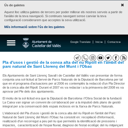
Ús de galetes
Aquest lloc utilitza galetes de tercers per poder millorar els nostres serveis a partir de
l'anàlisi de la teva navegació. Si continues navegant sense canviar la teva
configuració considerarem que acceptes la seva utilització.
Més informació sobre l'ús de les galetes
Google Translate
Inici
Contacte
Pla d'usos i gestió de la conca alta del riu Ripoll en l'àmbit del
parc natural de Sant Llorenç del Munt i l'Obac
Els Ajuntaments de Sant Llorenç Savall i de Castellar del Vallès van presentar de forma
conjunta una sol·licitud al Servei de Parcs Naturals de la Diputació de Barcelona per tal
que en el programa d'actuacions per al 2006 es contemplés la redacció d'un Pla Director
de la conca alta del Ripoll. Durant el 2007 es va redactar i a la primavera del 2008 es va
aprovar pel Ple dels dos ajuntaments.
El motiu de la sol·licitud era que la Diputació de Barcelona i l'Obra Social de la fundació
La Caixa van signar un conveni de col·laboració per a la impulsió dels plans de gestió
integral per a la conservació dels espais inclosos en la Xarxa de Parcs Naturals.
L'elaboració del Pla d'usos i gestió de la conca alta del riu Ripoll en l'àmbit del Parc
Natural de Sant Llorenç del Munt i l'Obac ha consistit en: recopilació d'informació,
realització d'un recorregut a peu pel riu que permetés la identificació de pressions i
impactes, caracterització de l'espai fluvial, diagnosi de l'estat ecològic del riu mitjançant