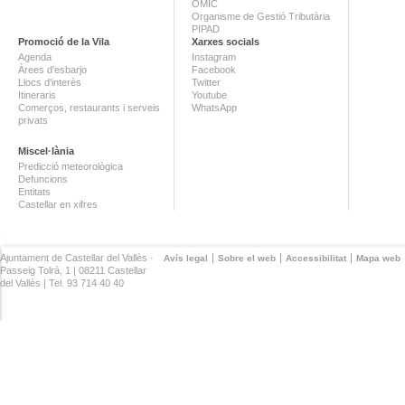
OMIC
Organisme de Gestió Tributària
PIPAD
Promoció de la Vila
Xarxes socials
Agenda
Instagram
Àrees d'esbarjo
Facebook
Llocs d'interès
Twitter
Itineraris
Youtube
Comerços, restaurants i serveis
WhatsApp
privats
Miscel·lània
Predicció meteorològica
Defuncions
Entitats
Castellar en xifres
Ajuntament de Castellar del Vallès ·
Avís legal
Sobre el web
Accessibilitat
Mapa web
Passeig Tolrà, 1 | 08211 Castellar
del Vallès | Tel. 93 714 40 40