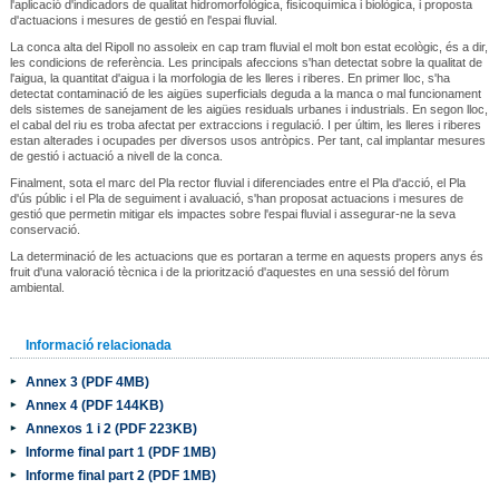
l'aplicació d'indicadors de qualitat hidromorfològica, fisicoquímica i biològica, i proposta
d'actuacions i mesures de gestió en l'espai fluvial.
La conca alta del Ripoll no assoleix en cap tram fluvial el molt bon estat ecològic, és a dir,
les condicions de referència. Les principals afeccions s'han detectat sobre la qualitat de
l'aigua, la quantitat d'aigua i la morfologia de les lleres i riberes. En primer lloc, s'ha
detectat contaminació de les aigües superficials deguda a la manca o mal funcionament
dels sistemes de sanejament de les aigües residuals urbanes i industrials. En segon lloc,
el cabal del riu es troba afectat per extraccions i regulació. I per últim, les lleres i riberes
estan alterades i ocupades per diversos usos antròpics. Per tant, cal implantar mesures
de gestió i actuació a nivell de la conca.
Finalment, sota el marc del Pla rector fluvial i diferenciades entre el Pla d'acció, el Pla
d'ús públic i el Pla de seguiment i avaluació, s'han proposat actuacions i mesures de
gestió que permetin mitigar els impactes sobre l'espai fluvial i assegurar-ne la seva
conservació.
La determinació de les actuacions que es portaran a terme en aquests propers anys és
fruit d'una valoració tècnica i de la priorització d'aquestes en una sessió del fòrum
ambiental.
Informació relacionada
Annex 3 (PDF 4MB)
Annex 4 (PDF 144KB)
Annexos 1 i 2 (PDF 223KB)
Informe final part 1 (PDF 1MB)
Informe final part 2 (PDF 1MB)