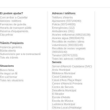
Et podem ajudar?
Adreces i telèfons
Com arribar a Castellar
Telèfons d'interès
Adreces i telèfons
Ajuntament (937144040)
Farmàcies de guàrdia
Policia (937144830)
Horaris de transport públic
Emergències (112)
Reserva d'equipaments
Ambulàncies (061)
Cita prèvia
Avaries enllumenat (686216138)
Avaries aigua (900304070)
Recollida de mobles i altres
Tràmits Freqüents
voluminosos (900150140)
Instància genèrica
Recollida de restes vegetals
Bústia oberta
(900150140)
Subvencions per a la contractació
Tanatori (937471203)
Tots els tràmits
Totes les adreces i telèfons
Serveis
Situacions
Servei d'Atenció Ciutadana (SAC)
Arxiu Municipal
Busco feina
Biblioteca Municipal
He tingut un fill
Casal Catalunya
Em vull formar
Casal d'Avis Plaça Major
Totes les situacions
Centre d'Atenció Primària
Centre de Serveis
Deixalleria Municipal
El Mirador
Escola d'Adults
Escola de Música
Ludoteca Municipal
Oficina Local d'Habitatge