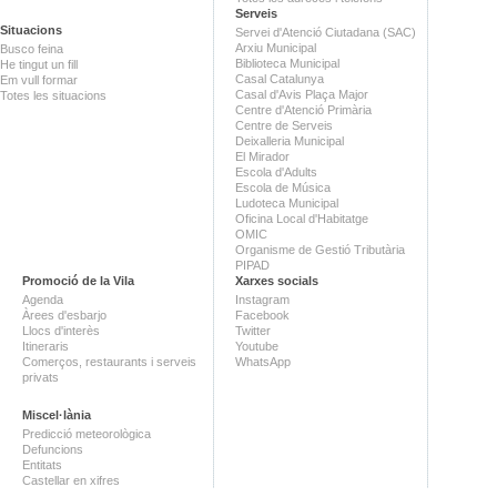
Serveis
Situacions
Servei d'Atenció Ciutadana (SAC)
Arxiu Municipal
Busco feina
Biblioteca Municipal
He tingut un fill
Casal Catalunya
Em vull formar
Casal d'Avis Plaça Major
Totes les situacions
Centre d'Atenció Primària
Centre de Serveis
Deixalleria Municipal
El Mirador
Escola d'Adults
Escola de Música
Ludoteca Municipal
Oficina Local d'Habitatge
OMIC
Organisme de Gestió Tributària
PIPAD
Promoció de la Vila
Xarxes socials
Agenda
Instagram
Àrees d'esbarjo
Facebook
Llocs d'interès
Twitter
Itineraris
Youtube
Comerços, restaurants i serveis
WhatsApp
privats
Miscel·lània
Predicció meteorològica
Defuncions
Entitats
Castellar en xifres