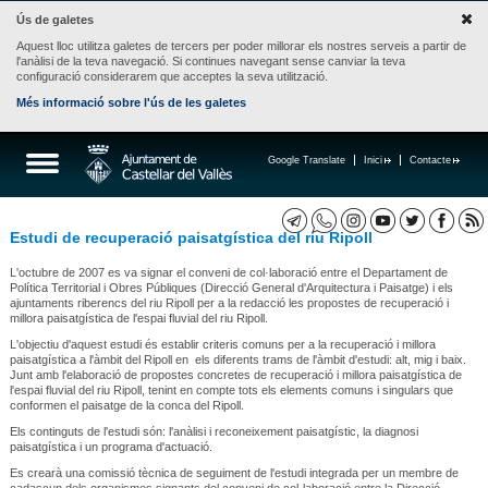
Ús de galetes
Aquest lloc utilitza galetes de tercers per poder millorar els nostres serveis a partir de
l'anàlisi de la teva navegació. Si continues navegant sense canviar la teva
configuració considerarem que acceptes la seva utilització.
Més informació sobre l'ús de les galetes
Google Translate
Inici
Contacte
Estudi de recuperació paisatgística del riu Ripoll
L'octubre de 2007 es va signar el conveni de col·laboració entre el Departament de
Política Territorial i Obres Públiques (Direcció General d'Arquitectura i Paisatge) i els
ajuntaments riberencs del riu Ripoll per a la redacció les propostes de recuperació i
millora paisatgística de l'espai fluvial del riu Ripoll.
L'objectiu d'aquest estudi és establir criteris comuns per a la recuperació i millora
paisatgística a l'àmbit del Ripoll en els diferents trams de l'àmbit d'estudi: alt, mig i baix.
Junt amb l'elaboració de propostes concretes de recuperació i millora paisatgística de
l'espai fluvial del riu Ripoll, tenint en compte tots els elements comuns i singulars que
conformen el paisatge de la conca del Ripoll.
Els continguts de l'estudi són: l'anàlisi i reconeixement paisatgístic, la diagnosi
paisatgística i un programa d'actuació.
Es crearà una comissió tècnica de seguiment de l'estudi integrada per un membre de