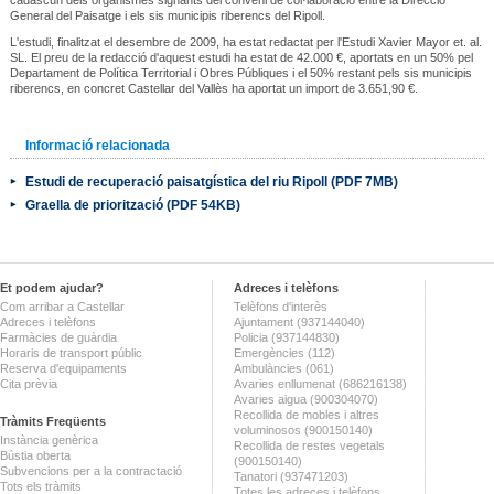
cadascun dels organismes signants del conveni de col·laboració entre la Direcció
General del Paisatge i els sis municipis riberencs del Ripoll.
L'estudi, finalitzat el desembre de 2009, ha estat redactat per l'Estudi Xavier Mayor et. al.
SL. El preu de la redacció d'aquest estudi ha estat de 42.000 €, aportats en un 50% pel
Departament de Política Territorial i Obres Públiques i el 50% restant pels sis municipis
riberencs, en concret Castellar del Vallès ha aportat un import de 3.651,90 €.
Informació relacionada
Estudi de recuperació paisatgística del riu Ripoll (PDF 7MB)
Graella de priorització (PDF 54KB)
Et podem ajudar?
Adreces i telèfons
Com arribar a Castellar
Telèfons d'interès
Adreces i telèfons
Ajuntament (937144040)
Farmàcies de guàrdia
Policia (937144830)
Horaris de transport públic
Emergències (112)
Reserva d'equipaments
Ambulàncies (061)
Cita prèvia
Avaries enllumenat (686216138)
Avaries aigua (900304070)
Recollida de mobles i altres
Tràmits Freqüents
voluminosos (900150140)
Instància genèrica
Recollida de restes vegetals
Bústia oberta
(900150140)
Subvencions per a la contractació
Tanatori (937471203)
Tots els tràmits
Totes les adreces i telèfons