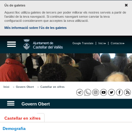
Ús de galetes
Aquest lloc utilitza galetes de tercers per poder millorar els nostres serveis a partir de
l'anàlisi de la teva navegació. Si continues navegant sense canviar la teva
configuració considerarem que acceptes la seva utilització.
Més informació sobre l'ús de les galetes
Google Translate
Inici
Contacte
Inici
Govern Obert
Castellar en xifres
Govern Obert
Castellar en xifres
Demografia