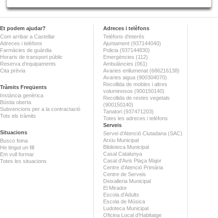
Et podem ajudar?
Adreces i telèfons
Com arribar a Castellar
Telèfons d'interès
Adreces i telèfons
Ajuntament (937144040)
Farmàcies de guàrdia
Policia (937144830)
Horaris de transport públic
Emergències (112)
Reserva d'equipaments
Ambulàncies (061)
Cita prèvia
Avaries enllumenat (686216138)
Avaries aigua (900304070)
Recollida de mobles i altres
Tràmits Freqüents
voluminosos (900150140)
Instància genèrica
Recollida de restes vegetals
Bústia oberta
(900150140)
Subvencions per a la contractació
Tanatori (937471203)
Tots els tràmits
Totes les adreces i telèfons
Serveis
Situacions
Servei d'Atenció Ciutadana (SAC)
Arxiu Municipal
Busco feina
Biblioteca Municipal
He tingut un fill
Casal Catalunya
Em vull formar
Casal d'Avis Plaça Major
Totes les situacions
Centre d'Atenció Primària
Centre de Serveis
Deixalleria Municipal
El Mirador
Escola d'Adults
Escola de Música
Ludoteca Municipal
Oficina Local d'Habitatge