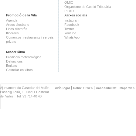
OMIC
Organisme de Gestió Tributària
PIPAD
Promoció de la Vila
Xarxes socials
Agenda
Instagram
Àrees d'esbarjo
Facebook
Llocs d'interès
Twitter
Itineraris
Youtube
Comerços, restaurants i serveis
WhatsApp
privats
Miscel·lània
Predicció meteorològica
Defuncions
Entitats
Castellar en xifres
Ajuntament de Castellar del Vallès ·
Avís legal
Sobre el web
Accessibilitat
Mapa web
Passeig Tolrà, 1 | 08211 Castellar
del Vallès | Tel. 93 714 40 40