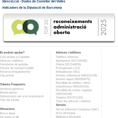
Idescat.cat - Dades de Castellar del Vallès
Indicadors de la Diputació de Barcelona
Et podem ajudar?
Adreces i telèfons
Com arribar a Castellar
Telèfons d'interès
Adreces i telèfons
Ajuntament (937144040)
Farmàcies de guàrdia
Policia (937144830)
Horaris de transport públic
Emergències (112)
Reserva d'equipaments
Ambulàncies (061)
Cita prèvia
Avaries enllumenat (686216138)
Avaries aigua (900304070)
Recollida de mobles i altres
Tràmits Freqüents
voluminosos (900150140)
Instància genèrica
Recollida de restes vegetals
Bústia oberta
(900150140)
Subvencions per a la contractació
Tanatori (937471203)
Tots els tràmits
Totes les adreces i telèfons
Serveis
Situacions
Servei d'Atenció Ciutadana (SAC)
Arxiu Municipal
Busco feina
Biblioteca Municipal
He tingut un fill