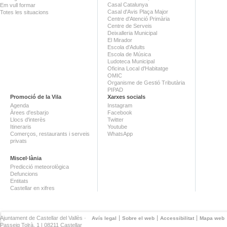
Casal Catalunya
Em vull formar
Casal d'Avis Plaça Major
Totes les situacions
Centre d'Atenció Primària
Centre de Serveis
Deixalleria Municipal
El Mirador
Escola d'Adults
Escola de Música
Ludoteca Municipal
Oficina Local d'Habitatge
OMIC
Organisme de Gestió Tributària
PIPAD
Promoció de la Vila
Xarxes socials
Agenda
Instagram
Àrees d'esbarjo
Facebook
Llocs d'interès
Twitter
Itineraris
Youtube
Comerços, restaurants i serveis
WhatsApp
privats
Miscel·lània
Predicció meteorològica
Defuncions
Entitats
Castellar en xifres
Ajuntament de Castellar del Vallès ·
Avís legal
Sobre el web
Accessibilitat
Mapa web
Passeig Tolrà, 1 | 08211 Castellar