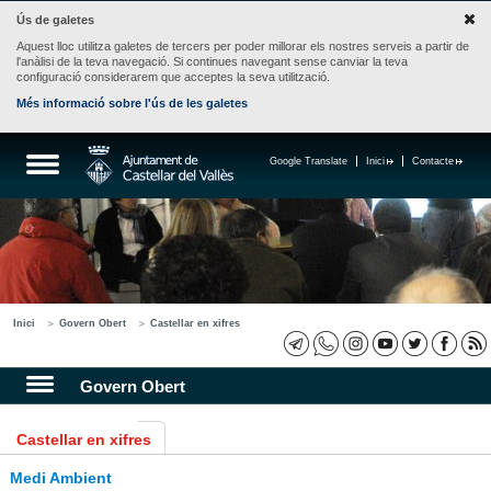
Ús de galetes
Aquest lloc utilitza galetes de tercers per poder millorar els nostres serveis a partir de
l'anàlisi de la teva navegació. Si continues navegant sense canviar la teva
configuració considerarem que acceptes la seva utilització.
Més informació sobre l'ús de les galetes
Google Translate
Inici
Contacte
Inici
Govern Obert
Castellar en xifres
Govern Obert
Castellar en xifres
Medi Ambient