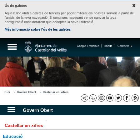
Ús de galetes
Aquest lloc utilitza galetes de tercers per poder millorar els nostres serveis a partir de
l'anàlisi de la teva navegació. Si continues navegant sense canviar la teva
configuració considerarem que acceptes la seva utilització.
Més informació sobre l'ús de les galetes
Google Translate
Inici
Contacte
Inici
Govern Obert
Castellar en xifres
Govern Obert
Castellar en xifres
Educació