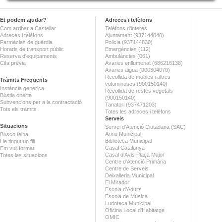
Et podem ajudar?
Adreces i telèfons
Com arribar a Castellar
Telèfons d'interès
Adreces i telèfons
Ajuntament (937144040)
Farmàcies de guàrdia
Policia (937144830)
Horaris de transport públic
Emergències (112)
Reserva d'equipaments
Ambulàncies (061)
Cita prèvia
Avaries enllumenat (686216138)
Avaries aigua (900304070)
Recollida de mobles i altres
Tràmits Freqüents
voluminosos (900150140)
Instància genèrica
Recollida de restes vegetals
Bústia oberta
(900150140)
Subvencions per a la contractació
Tanatori (937471203)
Tots els tràmits
Totes les adreces i telèfons
Serveis
Situacions
Servei d'Atenció Ciutadana (SAC)
Arxiu Municipal
Busco feina
Biblioteca Municipal
He tingut un fill
Casal Catalunya
Em vull formar
Casal d'Avis Plaça Major
Totes les situacions
Centre d'Atenció Primària
Centre de Serveis
Deixalleria Municipal
El Mirador
Escola d'Adults
Escola de Música
Ludoteca Municipal
Oficina Local d'Habitatge
OMIC