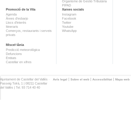
Organisme de Gestió Tributària
PIPAD
Promoció de la Vila
Xarxes socials
Agenda
Instagram
Àrees d'esbarjo
Facebook
Llocs d'interès
Twitter
Itineraris
Youtube
Comerços, restaurants i serveis
WhatsApp
privats
Miscel·lània
Predicció meteorològica
Defuncions
Entitats
Castellar en xifres
Ajuntament de Castellar del Vallès ·
Avís legal
Sobre el web
Accessibilitat
Mapa web
Passeig Tolrà, 1 | 08211 Castellar
del Vallès | Tel. 93 714 40 40