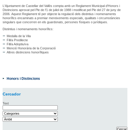
L'Ajuntament de Castellar del Vallès compta amb un Reglament Municipal d'Honors i
Distincions aprovat pel Ple de l'1 de juliol de 1988 i modificat pel Ple del 27 de juny de
2006. Aquest Reglament té per objecte la regulació dels distintius i nomenaments
honorífics encaminats a premiar mereixements especials, qualitats i circumstàncies
singulars que concorren en els guardonats, persones físiques o jurídiques.
Distintius i nomenaments honorífics:
Medalla de la Vila
Fill/a Predilecte
Fill/a Adoptiu/va
Menció Honorària de la Corporació
Altres distincions honorífiques
Honors i Distincions
Cercador
Text