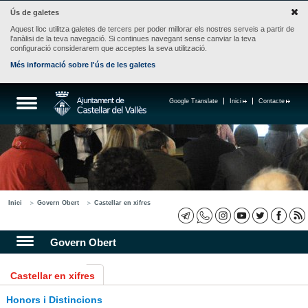
Ús de galetes
Aquest lloc utilitza galetes de tercers per poder millorar els nostres serveis a partir de
l'anàlisi de la teva navegació. Si continues navegant sense canviar la teva
configuració considerarem que acceptes la seva utilització.
Més informació sobre l'ús de les galetes
Google Translate
Inici
Contacte
Inici
Govern Obert
Castellar en xifres
Govern Obert
Castellar en xifres
Honors i Distincions