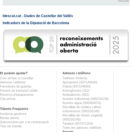
Idescat.cat - Dades de Castellar del Vallès
Indicadors de la Diputació de Barcelona
Et podem ajudar?
Adreces i telèfons
Com arribar a Castellar
Telèfons d'interès
Adreces i telèfons
Ajuntament (937144040)
Farmàcies de guàrdia
Policia (937144830)
Horaris de transport públic
Emergències (112)
Reserva d'equipaments
Ambulàncies (061)
Cita prèvia
Avaries enllumenat (686216138)
Avaries aigua (900304070)
Recollida de mobles i altres
Tràmits Freqüents
voluminosos (900150140)
Instància genèrica
Recollida de restes vegetals
Bústia oberta
(900150140)
Subvencions per a la contractació
Tanatori (937471203)
Tots els tràmits
Totes les adreces i telèfons
Serveis