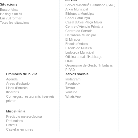
Situacions
Servei d'Atenció Ciutadana (SAC)
Arxiu Municipal
Busco feina
Biblioteca Municipal
He tingut un fill
Casal Catalunya
Em vull formar
Casal d'Avis Plaça Major
Totes les situacions
Centre d'Atenció Primària
Centre de Serveis
Deixalleria Municipal
El Mirador
Escola d'Adults
Escola de Música
Ludoteca Municipal
Oficina Local d'Habitatge
OMIC
Organisme de Gestió Tributària
PIPAD
Promoció de la Vila
Xarxes socials
Agenda
Instagram
Àrees d'esbarjo
Facebook
Llocs d'interès
Twitter
Itineraris
Youtube
Comerços, restaurants i serveis
WhatsApp
privats
Miscel·lània
Predicció meteorològica
Defuncions
Entitats
Castellar en xifres