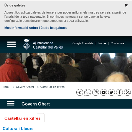
Ús de galetes
Aquest lloc utilitza galetes de tercers per poder millorar els nostres serveis a partir de
l'anàlisi de la teva navegació. Si continues navegant sense canviar la teva
configuració considerarem que acceptes la seva utilització.
Més informació sobre l'ús de les galetes
Google Translate
Inici
Contacte
Inici
Govern Obert
Castellar en xifres
Govern Obert
Castellar en xifres
Cultura i Lleure