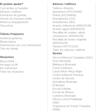
Et podem ajudar?
Adreces i telèfons
Com arribar a Castellar
Telèfons d'interès
Adreces i telèfons
Ajuntament (937144040)
Farmàcies de guàrdia
Policia (937144830)
Horaris de transport públic
Emergències (112)
Reserva d'equipaments
Ambulàncies (061)
Cita prèvia
Avaries enllumenat (686216138)
Avaries aigua (900304070)
Recollida de mobles i altres
Tràmits Freqüents
voluminosos (900150140)
Instància genèrica
Recollida de restes vegetals
Bústia oberta
(900150140)
Subvencions per a la contractació
Tanatori (937471203)
Tots els tràmits
Totes les adreces i telèfons
Serveis
Situacions
Servei d'Atenció Ciutadana (SAC)
Arxiu Municipal
Busco feina
Biblioteca Municipal
He tingut un fill
Casal Catalunya
Em vull formar
Casal d'Avis Plaça Major
Totes les situacions
Centre d'Atenció Primària
Centre de Serveis
Deixalleria Municipal
El Mirador
Escola d'Adults
Escola de Música
Ludoteca Municipal
Oficina Local d'Habitatge
OMIC
Organisme de Gestió Tributària
PIPAD