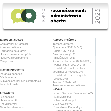
Et podem ajudar?
Adreces i telèfons
Com arribar a Castellar
Telèfons d'interès
Adreces i telèfons
Ajuntament (937144040)
Farmàcies de guàrdia
Policia (937144830)
Horaris de transport públic
Emergències (112)
Reserva d'equipaments
Ambulàncies (061)
Cita prèvia
Avaries enllumenat (686216138)
Avaries aigua (900304070)
Recollida de mobles i altres
Tràmits Freqüents
voluminosos (900150140)
Instància genèrica
Recollida de restes vegetals
Bústia oberta
(900150140)
Subvencions per a la contractació
Tanatori (937471203)
Tots els tràmits
Totes les adreces i telèfons
Serveis
Situacions
Servei d'Atenció Ciutadana (SAC)
Arxiu Municipal
Busco feina
Biblioteca Municipal
He tingut un fill
Casal Catalunya
Em vull formar
Casal d'Avis Plaça Major
Totes les situacions
Centre d'Atenció Primària