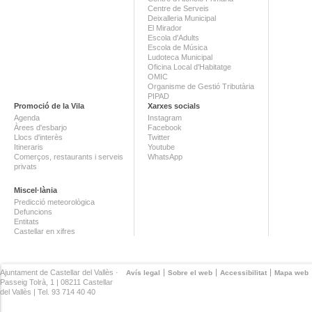
Centre de Serveis
Deixalleria Municipal
El Mirador
Escola d'Adults
Escola de Música
Ludoteca Municipal
Oficina Local d'Habitatge
OMIC
Organisme de Gestió Tributària
PIPAD
Promoció de la Vila
Xarxes socials
Agenda
Instagram
Àrees d'esbarjo
Facebook
Llocs d'interès
Twitter
Itineraris
Youtube
Comerços, restaurants i serveis
WhatsApp
privats
Miscel·lània
Predicció meteorològica
Defuncions
Entitats
Castellar en xifres
Ajuntament de Castellar del Vallès ·
Avís legal
Sobre el web
Accessibilitat
Mapa web
Passeig Tolrà, 1 | 08211 Castellar
del Vallès | Tel. 93 714 40 40