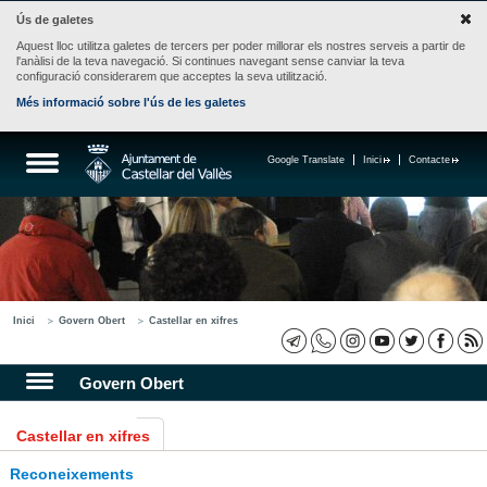
Ús de galetes
Aquest lloc utilitza galetes de tercers per poder millorar els nostres serveis a partir de
l'anàlisi de la teva navegació. Si continues navegant sense canviar la teva
configuració considerarem que acceptes la seva utilització.
Més informació sobre l'ús de les galetes
Google Translate
Inici
Contacte
Inici
Govern Obert
Castellar en xifres
Govern Obert
Castellar en xifres
Reconeixements