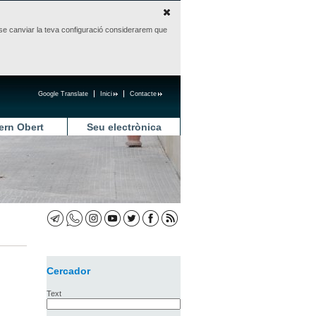
sense canviar la teva configuració considerarem que
Google Translate
Inici
Contacte
ern Obert
Seu electrònica
Cercador
Text