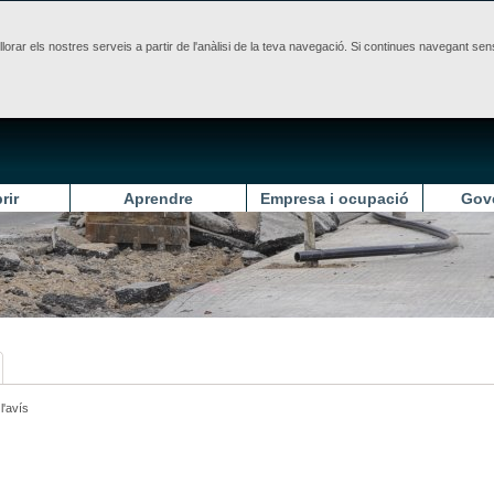
illorar els nostres serveis a partir de l'anàlisi de la teva navegació. Si continues navegant 
rir
Aprendre
Empresa i ocupació
Gov
l'avís