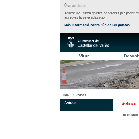
Ús de galetes
Aquest lloc utilitza galetes de tercers per poder m
acceptes la seva utilització.
Més informació sobre l'ús de les galetes
Viure
Descob
Inici
Avisos
Avisos
Avisos
No existeix 