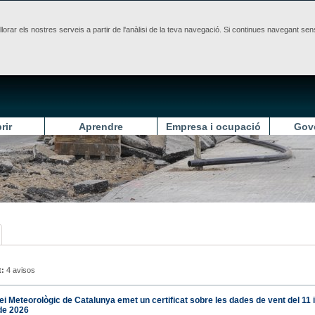
illorar els nostres serveis a partir de l'anàlisi de la teva navegació. Si continues navegant 
rir
Aprendre
Empresa i ocupació
Gov
t:
4 avisos
ei Meteorològic de Catalunya emet un certificat sobre les dades de vent del 11 
de 2026