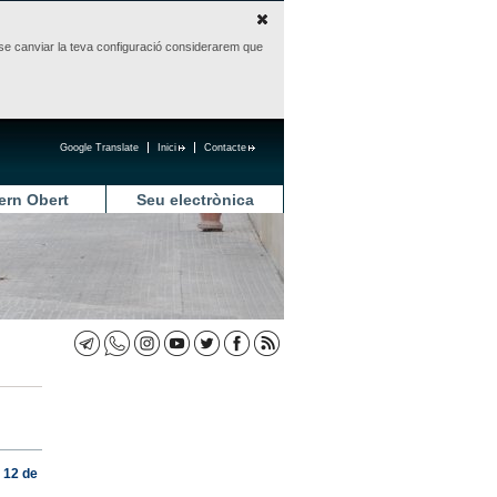
sense canviar la teva configuració considerarem que
Google Translate
Inici
Contacte
ern Obert
Seu electrònica
i 12 de