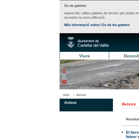
Ús de galetes
Aquest lloc utilitza galetes de tercers per poder m
acceptes la seva utilització.
Més informació sobre l'ús de les galetes
Viure
Descob
Inici
Avisos
Avisos
Avisos
Resulta
El Serv
febrer 