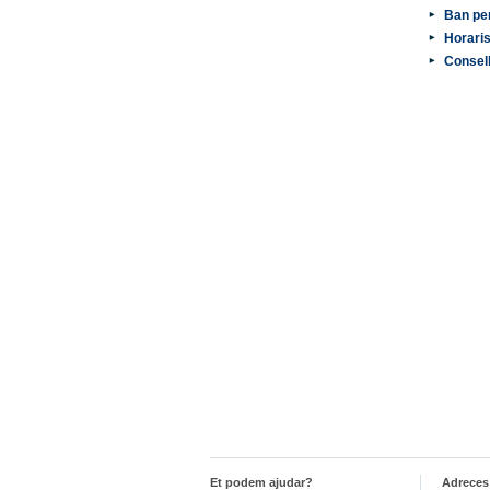
Ban per
Horaris
Consell
Et podem ajudar?
Adreces 