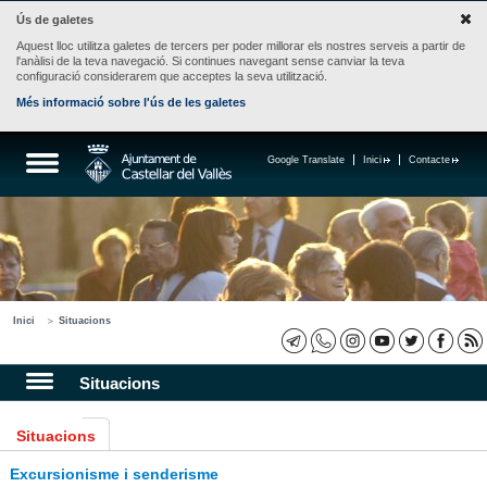
Ús de galetes
Aquest lloc utilitza galetes de tercers per poder millorar els nostres serveis a partir de
l'anàlisi de la teva navegació. Si continues navegant sense canviar la teva
configuració considerarem que acceptes la seva utilització.
Més informació sobre l'ús de les galetes
Google Translate
Inici
Contacte
Inici
Situacions
Situacions
Situacions
Excursionisme i senderisme