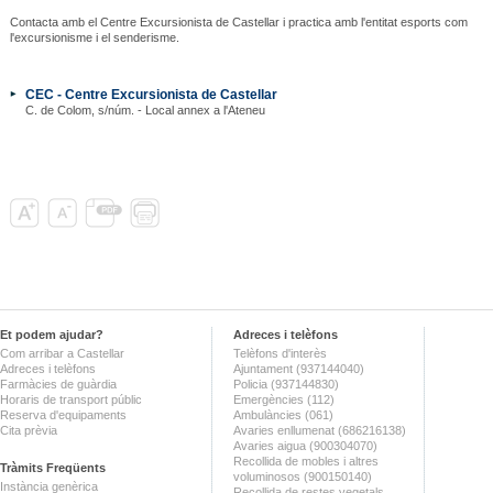
Contacta amb el Centre Excursionista de Castellar i practica amb l'entitat esports com
l'excursionisme i el senderisme.
CEC - Centre Excursionista de Castellar
C. de Colom, s/núm. - Local annex a l'Ateneu
Et podem ajudar?
Adreces i telèfons
Com arribar a Castellar
Telèfons d'interès
Adreces i telèfons
Ajuntament (937144040)
Farmàcies de guàrdia
Policia (937144830)
Horaris de transport públic
Emergències (112)
Reserva d'equipaments
Ambulàncies (061)
Cita prèvia
Avaries enllumenat (686216138)
Avaries aigua (900304070)
Recollida de mobles i altres
Tràmits Freqüents
voluminosos (900150140)
Instància genèrica
Recollida de restes vegetals