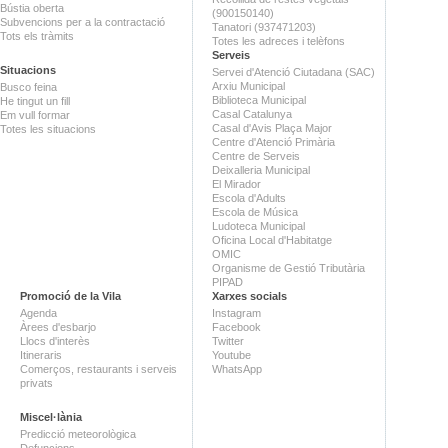
Bústia oberta
(900150140)
Subvencions per a la contractació
Tanatori (937471203)
Tots els tràmits
Totes les adreces i telèfons
Serveis
Situacions
Servei d'Atenció Ciutadana (SAC)
Arxiu Municipal
Busco feina
Biblioteca Municipal
He tingut un fill
Casal Catalunya
Em vull formar
Casal d'Avis Plaça Major
Totes les situacions
Centre d'Atenció Primària
Centre de Serveis
Deixalleria Municipal
El Mirador
Escola d'Adults
Escola de Música
Ludoteca Municipal
Oficina Local d'Habitatge
OMIC
Organisme de Gestió Tributària
PIPAD
Promoció de la Vila
Xarxes socials
Agenda
Instagram
Àrees d'esbarjo
Facebook
Llocs d'interès
Twitter
Itineraris
Youtube
Comerços, restaurants i serveis
WhatsApp
privats
Miscel·lània
Predicció meteorològica
Defuncions