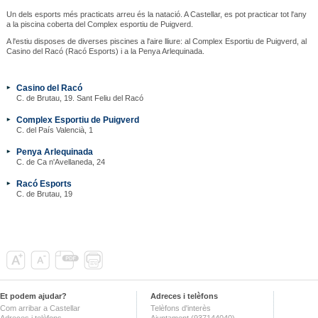
Un dels esports més practicats arreu és la natació. A Castellar, es pot practicar tot l'any
a la piscina coberta del Complex esportiu de Puigverd.
A l'estiu disposes de diverses piscines a l'aire lliure: al Complex Esportiu de Puigverd, al
Casino del Racó (Racó Esports) i a la Penya Arlequinada.
Casino del Racó
C. de Brutau, 19. Sant Feliu del Racó
Complex Esportiu de Puigverd
C. del País Valencià, 1
Penya Arlequinada
C. de Ca n'Avellaneda, 24
Racó Esports
C. de Brutau, 19
Et podem ajudar?
Adreces i telèfons
Com arribar a Castellar
Telèfons d'interès
Adreces i telèfons
Ajuntament (937144040)