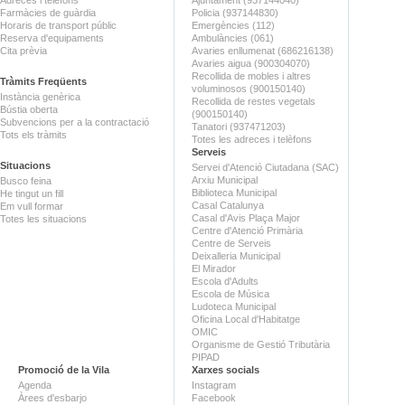
Farmàcies de guàrdia
Policia (937144830)
Horaris de transport públic
Emergències (112)
Reserva d'equipaments
Ambulàncies (061)
Cita prèvia
Avaries enllumenat (686216138)
Avaries aigua (900304070)
Recollida de mobles i altres
Tràmits Freqüents
voluminosos (900150140)
Instància genèrica
Recollida de restes vegetals
Bústia oberta
(900150140)
Subvencions per a la contractació
Tanatori (937471203)
Tots els tràmits
Totes les adreces i telèfons
Serveis
Situacions
Servei d'Atenció Ciutadana (SAC)
Arxiu Municipal
Busco feina
Biblioteca Municipal
He tingut un fill
Casal Catalunya
Em vull formar
Casal d'Avis Plaça Major
Totes les situacions
Centre d'Atenció Primària
Centre de Serveis
Deixalleria Municipal
El Mirador
Escola d'Adults
Escola de Música
Ludoteca Municipal
Oficina Local d'Habitatge
OMIC
Organisme de Gestió Tributària
PIPAD
Promoció de la Vila
Xarxes socials
Agenda
Instagram
Àrees d'esbarjo
Facebook