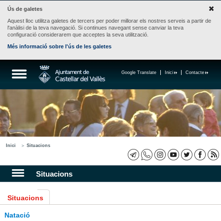
Ús de galetes
Aquest lloc utilitza galetes de tercers per poder millorar els nostres serveis a partir de
l'anàlisi de la teva navegació. Si continues navegant sense canviar la teva
configuració considerarem que acceptes la seva utilització.
Més informació sobre l'ús de les galetes
Google Translate
Inici
Contacte
Inici
Situacions
Situacions
Situacions
Natació