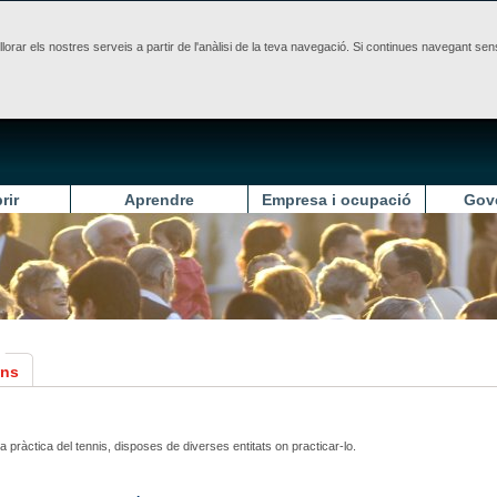
illorar els nostres serveis a partir de l'anàlisi de la teva navegació. Si continues navegant 
rir
Aprendre
Empresa i ocupació
Gov
ons
la pràctica del tennis, disposes de diverses entitats on practicar-lo.