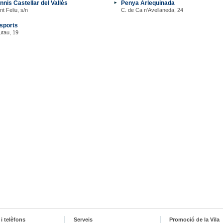
nnis Castellar del Vallès
Penya Arlequinada
t Feliu, s/n
C. de Ca n'Avellaneda, 24
sports
utau, 19
i telèfons
Serveis
Promoció de la Vila