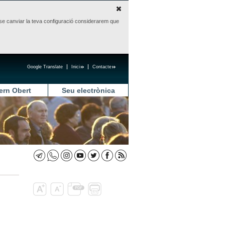
sense canviar la teva configuració considerarem que
Google Translate
Inici
Contacte
ern Obert
Seu electrònica