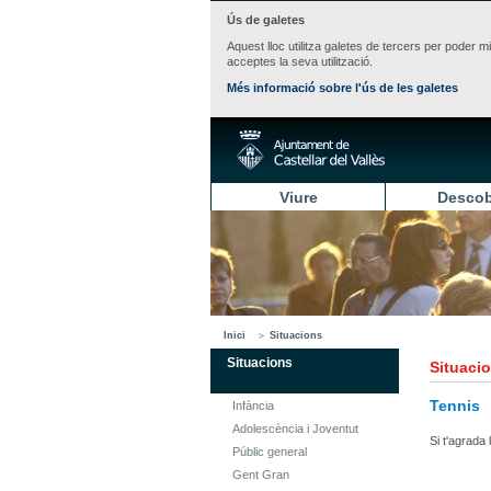
Ús de galetes
Aquest lloc utilitza galetes de tercers per poder m
acceptes la seva utilització.
Més informació sobre l'ús de les galetes
Viure
Descob
Inici
Situacions
Situacions
Situaci
Tennis
Infància
Adolescència i Joventut
Si t'agrada 
Públic general
Gent Gran