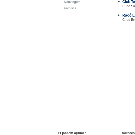
Club Te
Nouvinguts
C. de San
Famílies
Racó E
C. de Br
Et podem ajudar?
Adreces 