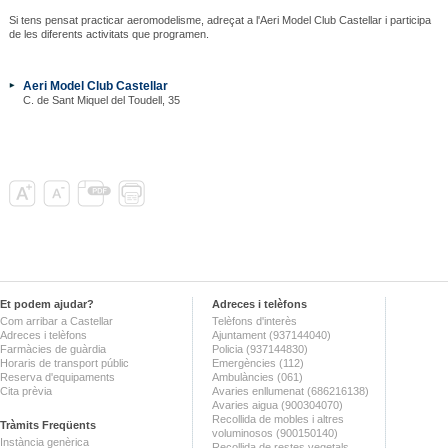
Si tens pensat practicar aeromodelisme, adreçat a l'Aeri Model Club Castellar i participa
de les diferents activitats que programen.
Aeri Model Club Castellar
C. de Sant Miquel del Toudell, 35
Et podem ajudar?
Adreces i telèfons
Com arribar a Castellar
Telèfons d'interès
Adreces i telèfons
Ajuntament (937144040)
Farmàcies de guàrdia
Policia (937144830)
Horaris de transport públic
Emergències (112)
Reserva d'equipaments
Ambulàncies (061)
Cita prèvia
Avaries enllumenat (686216138)
Avaries aigua (900304070)
Recollida de mobles i altres
Tràmits Freqüents
voluminosos (900150140)
Instància genèrica
Recollida de restes vegetals