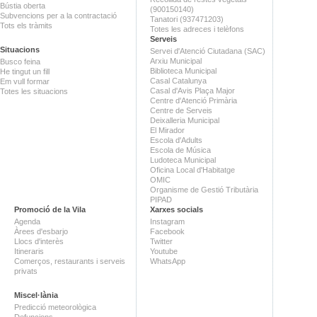
Bústia oberta
(900150140)
Subvencions per a la contractació
Tanatori (937471203)
Tots els tràmits
Totes les adreces i telèfons
Serveis
Situacions
Servei d'Atenció Ciutadana (SAC)
Arxiu Municipal
Busco feina
Biblioteca Municipal
He tingut un fill
Casal Catalunya
Em vull formar
Casal d'Avis Plaça Major
Totes les situacions
Centre d'Atenció Primària
Centre de Serveis
Deixalleria Municipal
El Mirador
Escola d'Adults
Escola de Música
Ludoteca Municipal
Oficina Local d'Habitatge
OMIC
Organisme de Gestió Tributària
PIPAD
Promoció de la Vila
Xarxes socials
Agenda
Instagram
Àrees d'esbarjo
Facebook
Llocs d'interès
Twitter
Itineraris
Youtube
Comerços, restaurants i serveis
WhatsApp
privats
Miscel·lània
Predicció meteorològica
Defuncions