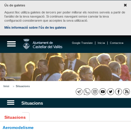
Ús de galetes
Aquest lloc utilitza galetes de tercers per poder millorar els nostres serveis a partir de
l'anàlisi de la teva navegació. Si continues navegant sense canviar la teva
configuració considerarem que acceptes la seva utilització.
Més informació sobre l'ús de les galetes
Google Translate
Inici
Contacte
Inici
Situacions
Situacions
Situacions
Aeromodelisme