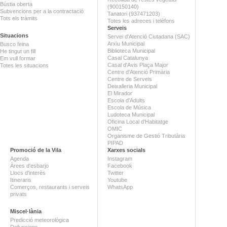
Bústia oberta
(900150140)
Subvencions per a la contractació
Tanatori (937471203)
Tots els tràmits
Totes les adreces i telèfons
Serveis
Situacions
Servei d'Atenció Ciutadana (SAC)
Arxiu Municipal
Busco feina
Biblioteca Municipal
He tingut un fill
Casal Catalunya
Em vull formar
Casal d'Avis Plaça Major
Totes les situacions
Centre d'Atenció Primària
Centre de Serveis
Deixalleria Municipal
El Mirador
Escola d'Adults
Escola de Música
Ludoteca Municipal
Oficina Local d'Habitatge
OMIC
Organisme de Gestió Tributària
PIPAD
Promoció de la Vila
Xarxes socials
Agenda
Instagram
Àrees d'esbarjo
Facebook
Llocs d'interès
Twitter
Itineraris
Youtube
Comerços, restaurants i serveis
WhatsApp
privats
Miscel·lània
Predicció meteorològica
Defuncions