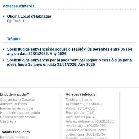
Adreces d'interès
Oficina Local d'Habitatge
Pg. Tolrà, 1
Tràmits
Sol·licitud de subvenció de lloguer o sessió d´ús persones entre 36 i 64
anys a data 31/01/2026. Any 2026
Sol·licitud de subvenció per al pagament del lloguer o cessió d'ús per a
joves fins a 35 anys en data 31/01/2026. Any 2026
Et podem ajudar?
Adreces i telèfons
Com arribar a Castellar
Telèfons d'interès
Adreces i telèfons
Ajuntament (937144040)
Farmàcies de guàrdia
Policia (937144830)
Horaris de transport públic
Emergències (112)
Reserva d'equipaments
Ambulàncies (061)
Cita prèvia
Avaries enllumenat (686216138)
Avaries aigua (900304070)
Recollida de mobles i altres
Tràmits Freqüents
voluminosos (900150140)
Instància genèrica
Recollida de restes vegetals