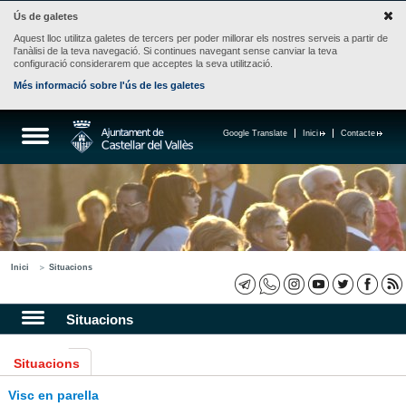
Ús de galetes
Aquest lloc utilitza galetes de tercers per poder millorar els nostres serveis a partir de
l'anàlisi de la teva navegació. Si continues navegant sense canviar la teva
configuració considerarem que acceptes la seva utilització.
Més informació sobre l'ús de les galetes
Google Translate
Inici
Contacte
Inici
Situacions
Situacions
Situacions
Visc en parella