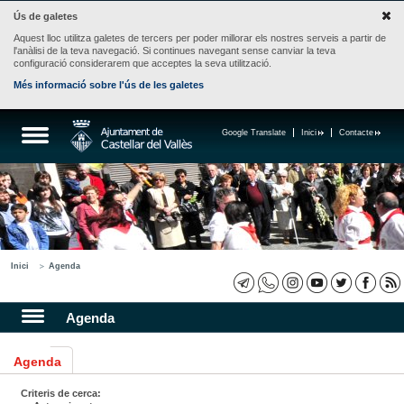
Ús de galetes
Aquest lloc utilitza galetes de tercers per poder millorar els nostres serveis a partir de
l'anàlisi de la teva navegació. Si continues navegant sense canviar la teva
configuració considerarem que acceptes la seva utilització.
Més informació sobre l'ús de les galetes
Google Translate
Inici
Contacte
Inici
Agenda
Agenda
Agenda
Criteris de cerca: