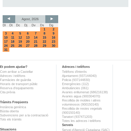
Agost, 2026
Dl
Dt
Dc
Dj
Dv
Ds
Dg
1
2
3
4
5
6
7
8
9
10
11
12
13
14
15
16
17
18
19
20
21
22
23
24
25
26
27
28
29
30
31
Et podem ajudar?
Adreces i telèfons
Com arribar a Castellar
Telèfons d'interès
Adreces i telèfons
Ajuntament (937144040)
Farmàcies de guàrdia
Policia (937144830)
Horaris de transport públic
Emergències (112)
Reserva d'equipaments
Ambulàncies (061)
Cita prèvia
Avaries enllumenat (686216138)
Avaries aigua (900304070)
Recollida de mobles i altres
Tràmits Freqüents
voluminosos (900150140)
Instància genèrica
Recollida de restes vegetals
Bústia oberta
(900150140)
Subvencions per a la contractació
Tanatori (937471203)
Tots els tràmits
Totes les adreces i telèfons
Serveis
Situacions
Servei d'Atenció Ciutadana (SAC)