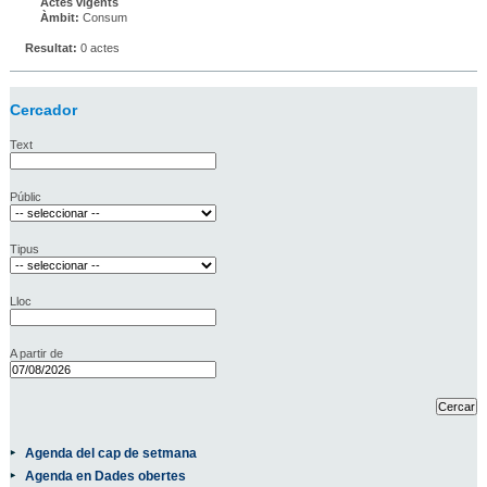
Actes vigents
Àmbit:
Consum
Resultat:
0 actes
Cercador
Text
Públic
Tipus
Lloc
A partir de
Agenda del cap de setmana
Agenda en Dades obertes