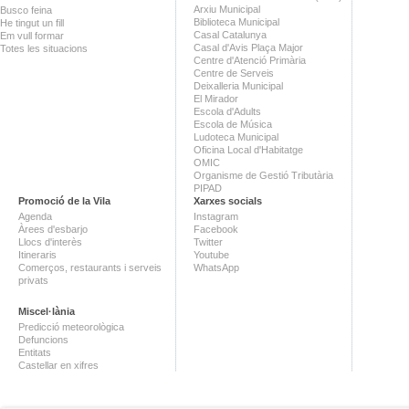
Arxiu Municipal
Busco feina
Biblioteca Municipal
He tingut un fill
Casal Catalunya
Em vull formar
Casal d'Avis Plaça Major
Totes les situacions
Centre d'Atenció Primària
Centre de Serveis
Deixalleria Municipal
El Mirador
Escola d'Adults
Escola de Música
Ludoteca Municipal
Oficina Local d'Habitatge
OMIC
Organisme de Gestió Tributària
PIPAD
Promoció de la Vila
Xarxes socials
Agenda
Instagram
Àrees d'esbarjo
Facebook
Llocs d'interès
Twitter
Itineraris
Youtube
Comerços, restaurants i serveis
WhatsApp
privats
Miscel·lània
Predicció meteorològica
Defuncions
Entitats
Castellar en xifres