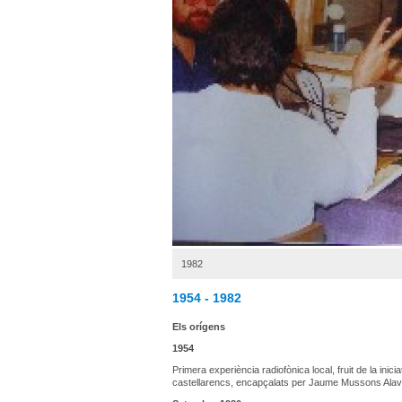
1982
1954 - 1982
Els orígens
1954
Primera experiència radiofònica local, fruit de la inic
castellarencs, encapçalats per Jaume Mussons Alav