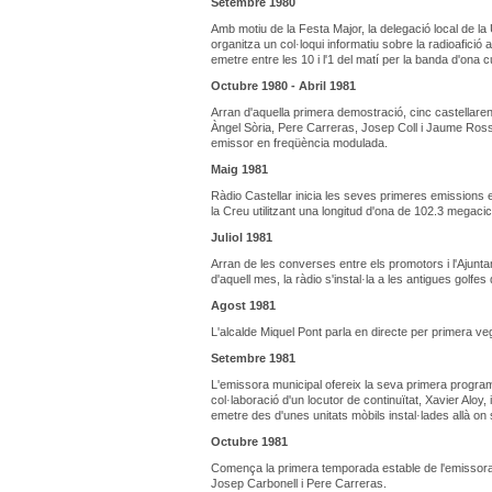
Setembre 1980
Amb motiu de la Festa Major, la delegació local de 
organitza un col·loqui informatiu sobre la radioafició 
emetre entre les 10 i l'1 del matí per la banda d'ona
Octubre 1980 - Abril 1981
Arran d'aquella primera demostració, cinc castellare
Àngel Sòria, Pere Carreras, Josep Coll i Jaume Rosse
emissor en freqüència modulada.
Maig 1981
Ràdio Castellar inicia les seves primeres emissions 
la Creu utilitzant una longitud d'ona de 102.3 megaci
Juliol 1981
Arran de les converses entre els promotors i l'Ajunta
d'aquell mes, la ràdio s'instal·la a les antigues golfes
Agost 1981
L'alcalde Miquel Pont parla en directe per primera v
Setembre 1981
L'emissora municipal ofereix la seva primera progra
col·laboració d'un locutor de continuïtat, Xavier Aloy,
emetre des d'unes unitats mòbils instal·lades allà on
Octubre 1981
Comença la primera temporada estable de l'emissora
Josep Carbonell i Pere Carreras.