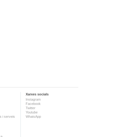
Xarxes socials
Instagram
Facebook
Twitter
Youtube
 i serveis
WhatsApp
ca