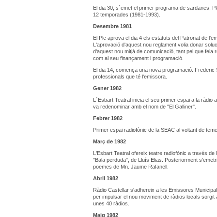
El dia 30, s´emet el primer programa de sardanes, P
12 temporades (1981-1993).
Desembre 1981
El Ple aprova el dia 4 els estatuts del Patronat de l'
L'aprovació d'aquest nou reglament volia donar soluci
d'aquest nou mitjà de comunicació, tant pel que feia r
com al seu finançament i programació.
El dia 14, comença una nova programació. Frederic S
professionals que té l'emissora.
Gener 1982
L´Esbart Teatral inicia el seu primer espai a la ràdio
va redenominar amb el nom de "El Galliner".
Febrer 1982
Primer espai radiofònic de la SEAC al voltant de te
Març de 1982
L'Esbart Teatral ofereix teatre radiofònic a través d
"Bala perduda", de Lluís Elias. Posteriorment s'emetri
poemes de Mn. Jaume Rafanell.
Abril 1982
Ràdio Castellar s'adhereix a les Emissores Municipal
per impulsar el nou moviment de ràdios locals sorgit 
unes 40 ràdios.
Maig 1982