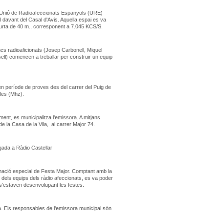
la Unió de Radioafeccionats Espanyols (URE)
al davant del Casal d'Avis. Aquella espai es va
 curta de 40 m., corresponent a 7.045 KCS/S.
ncs radioaficionats (Josep Carbonell, Miquel
ll) comencen a treballar per construir un equip
en període de proves des del carrer del Puig de
cles (Mhz).
ment, es municipalitza l'emissora. A mitjans
 de la Casa de la Vila, al carrer Major 74.
egada a Ràdio Castellar
mació especial de Festa Major. Comptant amb la
 i dels equips dels ràdio afeccionats, es va poder
 s'estaven desenvolupant les festes.
. Els responsables de l'emissora municipal són