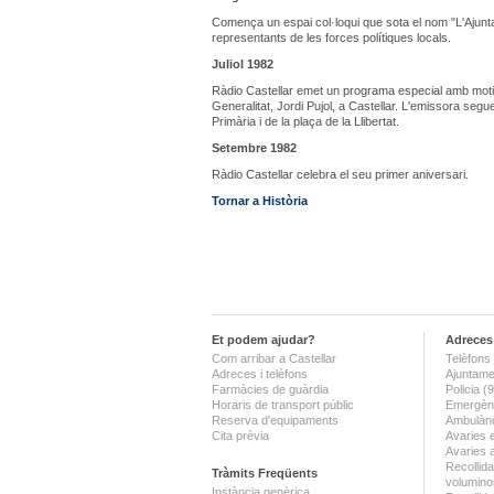
Comença un espai col·loqui que sota el nom "L'Ajunt
representants de les forces polítiques locals.
Juliol 1982
Ràdio Castellar emet un programa especial amb motiu d
Generalitat, Jordi Pujol, a Castellar. L'emissora segu
Primària i de la plaça de la Llibertat.
Setembre 1982
Ràdio Castellar celebra el seu primer aniversari.
Tornar a Història
Et podem ajudar?
Adreces 
Com arribar a Castellar
Telèfons 
Adreces i telèfons
Ajuntame
Farmàcies de guàrdia
Policia 
Horaris de transport públic
Emergènc
Reserva d'equipaments
Ambulànc
Cita prèvia
Avaries 
Avaries 
Recollida
Tràmits Freqüents
volumino
Instància genèrica