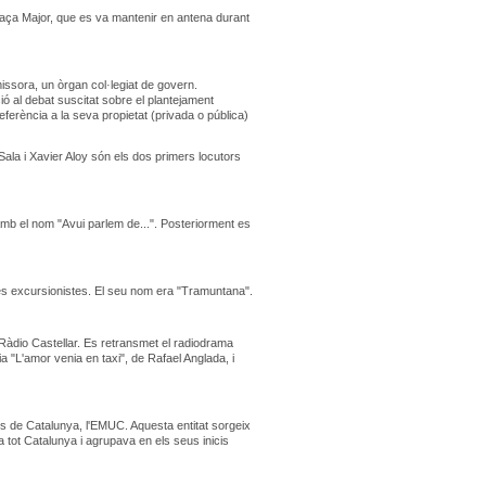
laça Major, que es va mantenir en antena durant
emissora, un òrgan col·legiat de govern.
ó al debat suscitat sobre el plantejament
eferència a la seva propietat (privada o pública)
ala i Xavier Aloy són els dos primers locutors
 amb el nom "Avui parlem de...". Posteriorment es
mes excursionistes. El seu nom era "Tramuntana".
e Ràdio Castellar. Es retransmet el radiodrama
a "L'amor venia en taxi", de Rafael Anglada, i
s de Catalunya, l'EMUC. Aquesta entitat sorgeix
a tot Catalunya i agrupava en els seus inicis