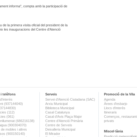
ament informa", compta amb la participació de
e la primera visita oficial del president de la
eix les inauguracions del Centre d'Atenció
i telèfons
Serveis
Promoció de la Vila
d'interès
Servei d'Atenció Ciutadana (SAC)
Agenda
nt (937144040)
Arxiu Municipal
Àrees d'esbarjo
(937144830)
Biblioteca Municipal
Llocs d'interès
ies (112)
Casal Catalunya
Itineraris
ies (061)
Casal d'Avis Plaça Major
Comerços, restaurants
enllumenat (686216138)
Centre d'Atenció Primària
privats
aigua (900304070)
Centre de Serveis
 de mobles i altres
Deixalleria Municipal
Miscel·lània
sos (900150140)
El Mirador
Predicció meteorològi