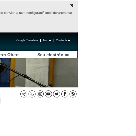
sense canviar la teva configuració considerarem que
Google Translate
Inici
Contacte
ern Obert
Seu electrònica