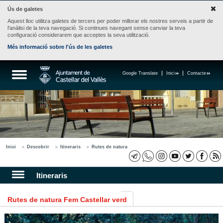
Ús de galetes
Aquest lloc utilitza galetes de tercers per poder millorar els nostres serveis a partir de
l'anàlisi de la teva navegació. Si continues navegant sense canviar la teva
configuració considerarem que acceptes la seva utilització.
Més informació sobre l'ús de les galetes
Google Translate
Inici
Contacte
Inici
Descobrir
Itineraris
Rutes de natura
Itineraris
Rutes de natura Fem Castellar verd