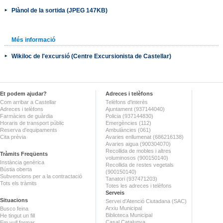
Plànol de la sortida (JPEG 147KB)
Més informació
Wikiloc de l'excursió (Centre Excursionista de Castellar)
Et podem ajudar?
Adreces i telèfons
Com arribar a Castellar
Telèfons d'interès
Adreces i telèfons
Ajuntament (937144040)
Farmàcies de guàrdia
Policia (937144830)
Horaris de transport públic
Emergències (112)
Reserva d'equipaments
Ambulàncies (061)
Cita prèvia
Avaries enllumenat (686216138)
Avaries aigua (900304070)
Recollida de mobles i altres
Tràmits Freqüents
voluminosos (900150140)
Instància genèrica
Recollida de restes vegetals
Bústia oberta
(900150140)
Subvencions per a la contractació
Tanatori (937471203)
Tots els tràmits
Totes les adreces i telèfons
Serveis
Situacions
Servei d'Atenció Ciutadana (SAC)
Arxiu Municipal
Busco feina
Biblioteca Municipal
He tingut un fill
Casal Catalunya
Em vull formar