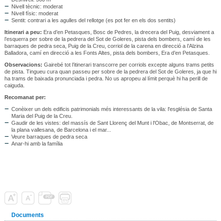
Nivell tècnic: moderat
Nivell físic: moderat
Sentit: contrari a les agulles del rellotge (es pot fer en els dos sentits)
Itinerari a peu:
Era d’en Petasques, Bosc de Pedres, la drecera del Puig, desviament a
l’esquerra per sobre de la pedrera del Sot de Goleres, pista dels bombers, camí de les
barraques de pedra seca, Puig de la Creu, corriol de la carena en direcció a l’Alzina
Balladora, camí en direcció a les Fonts Altes, pista dels bombers, Era d’en Petasques.
Observacions:
Gairebé tot l’itinerari transcorre per corriols excepte alguns trams petits
de pista. Tingueu cura quan passeu per sobre de la pedrera del Sot de Goleres, ja que hi
ha trams de baixada pronunciada i pedra. No us apropeu al límit perquè hi ha perill de
caiguda.
Recomanat per:
Conèixer un dels edificis patrimonials més interessants de la vila: l'església de Santa
Maria del Puig de la Creu.
Gaudir de les vistes: del massís de Sant Llorenç del Munt i l'Obac, de Montserrat, de
la plana vallesana, de Barcelona i el mar...
Veure barraques de pedra seca
Anar-hi amb la família
Documents