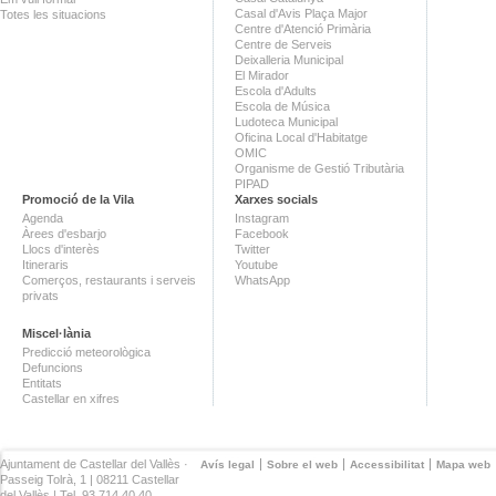
Casal d'Avis Plaça Major
Totes les situacions
Centre d'Atenció Primària
Centre de Serveis
Deixalleria Municipal
El Mirador
Escola d'Adults
Escola de Música
Ludoteca Municipal
Oficina Local d'Habitatge
OMIC
Organisme de Gestió Tributària
PIPAD
Promoció de la Vila
Xarxes socials
Agenda
Instagram
Àrees d'esbarjo
Facebook
Llocs d'interès
Twitter
Itineraris
Youtube
Comerços, restaurants i serveis
WhatsApp
privats
Miscel·lània
Predicció meteorològica
Defuncions
Entitats
Castellar en xifres
Ajuntament de Castellar del Vallès ·
Avís legal
Sobre el web
Accessibilitat
Mapa web
Passeig Tolrà, 1 | 08211 Castellar
del Vallès | Tel. 93 714 40 40