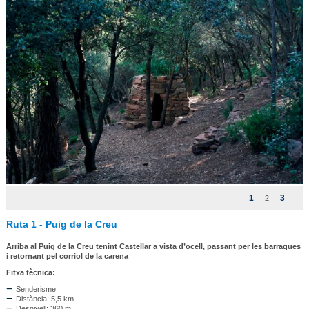
1
3
2
Ruta 1 - Puig de la Creu
Arriba al Puig de la Creu tenint Castellar a vista d’ocell, passant per les barraques
i retornant pel corriol de la carena
Fitxa tècnica:
Senderisme
Distància: 5,5 km
Desnivell: 360 m