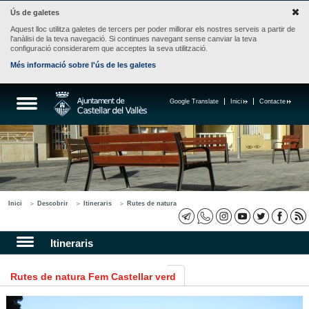
Ús de galetes
Aquest lloc utilitza galetes de tercers per poder millorar els nostres serveis a partir de
l'anàlisi de la teva navegació. Si continues navegant sense canviar la teva
configuració considerarem que acceptes la seva utilització.
Més informació sobre l'ús de les galetes
Google Translate
Inici
Contacte
Inici
Descobrir
Itineraris
Rutes de natura
Itineraris
Rutes de natura Fem Castellar verd