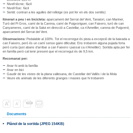
Nivell tècnic: fàcil
Nivell físic: fàcil
Sentit: contrari a les agulles del rellotge (es pot fer en els dos sentits)
Itinerari a peu i en bicicleta:
aparcament del Serrat del Vent, Tanatori, can Mariner,
Turó del Pi Gros, camí de la Carena, camí de Puigxoriguer, can Faixero, turó de can
Canyameres, camí de la Salut en direcció a Castellar, ca n’Ametller, carena de Puigverd,
aparcament del Serrat del Vent.
Observacions:
Pedalable al 100%. Tot el recorregut és pista a excepció de la baixada a
can Faixero, però és un camí sense gaire dificultat. Ens trobarem alguna pujada forta
però curta (just abans d’arribar a can Faixero i passat ca n’Ametller). Sortida apta per fer
en família però cal tenir present que el recorregut és de 9,5 km.
Recomanat per:
Anar-hi amb la família
Anar en bici
Gaudir de les vistes de la plana vallesana, de Castellar del Vallès i de la Mola
Veure els animals de les diferents granges i masies que hi trobarem
Documents
Plànol de la sortida (JPEG 154KB)