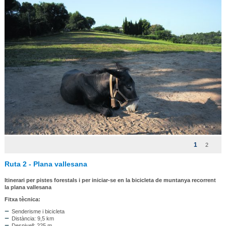
1
2
Ruta 2 - Plana vallesana
Itinerari per pistes forestals i per iniciar-se en la bicicleta de muntanya recorrent
la plana vallesana
Fitxa tècnica:
Senderisme i bicicleta
Distància: 9,5 km
Desnivell: 225 m