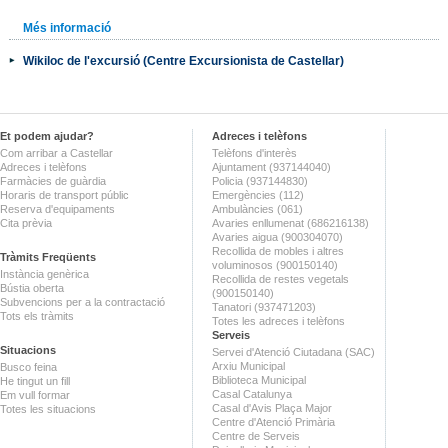
Més informació
Wikiloc de l'excursió (Centre Excursionista de Castellar)
Et podem ajudar?
Adreces i telèfons
Com arribar a Castellar
Telèfons d'interès
Adreces i telèfons
Ajuntament (937144040)
Farmàcies de guàrdia
Policia (937144830)
Horaris de transport públic
Emergències (112)
Reserva d'equipaments
Ambulàncies (061)
Cita prèvia
Avaries enllumenat (686216138)
Avaries aigua (900304070)
Recollida de mobles i altres
Tràmits Freqüents
voluminosos (900150140)
Instància genèrica
Recollida de restes vegetals
Bústia oberta
(900150140)
Subvencions per a la contractació
Tanatori (937471203)
Tots els tràmits
Totes les adreces i telèfons
Serveis
Situacions
Servei d'Atenció Ciutadana (SAC)
Arxiu Municipal
Busco feina
Biblioteca Municipal
He tingut un fill
Casal Catalunya
Em vull formar
Casal d'Avis Plaça Major
Totes les situacions
Centre d'Atenció Primària
Centre de Serveis