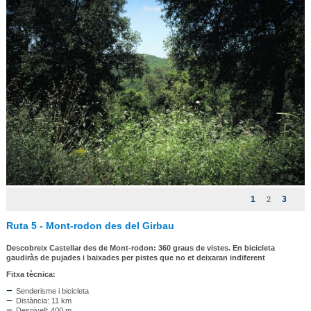
1
3
2
Ruta 5 - Mont-rodon des del Girbau
Descobreix Castellar des de Mont-rodon: 360 graus de vistes. En bicicleta
gaudiràs de pujades i baixades per pistes que no et deixaran indiferent
Fitxa tècnica:
Senderisme i bicicleta
Distància: 11 km
Desnivell: 400 m