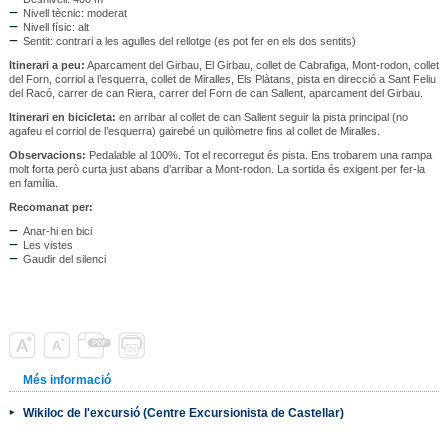
Nivell tècnic: moderat
Nivell físic: alt
Sentit: contrari a les agulles del rellotge (es pot fer en els dos sentits)
Itinerari a peu:
Aparcament del Girbau, El Girbau, collet de Cabrafiga, Mont-rodon, collet
del Forn, corriol a l’esquerra, collet de Miralles, Els Plàtans, pista en direcció a Sant Feliu
del Racó, carrer de can Riera, carrer del Forn de can Sallent, aparcament del Girbau.
Itinerari en bicicleta:
en arribar al collet de can Sallent seguir la pista principal (no
agafeu el corriol de l’esquerra) gairebé un quilòmetre fins al collet de Miralles.
Observacions:
Pedalable al 100%. Tot el recorregut és pista. Ens trobarem una rampa
molt forta però curta just abans d’arribar a Mont-rodon. La sortida és exigent per fer-la
en família.
Recomanat per:
Anar-hi en bici
Les vistes
Gaudir del silenci
Més informació
Wikiloc de l'excursió (Centre Excursionista de Castellar)