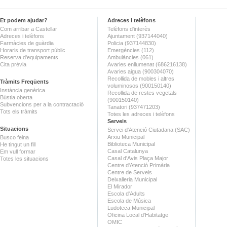
Et podem ajudar?
Adreces i telèfons
Com arribar a Castellar
Telèfons d'interès
Adreces i telèfons
Ajuntament (937144040)
Farmàcies de guàrdia
Policia (937144830)
Horaris de transport públic
Emergències (112)
Reserva d'equipaments
Ambulàncies (061)
Cita prèvia
Avaries enllumenat (686216138)
Avaries aigua (900304070)
Recollida de mobles i altres
Tràmits Freqüents
voluminosos (900150140)
Instància genèrica
Recollida de restes vegetals
Bústia oberta
(900150140)
Subvencions per a la contractació
Tanatori (937471203)
Tots els tràmits
Totes les adreces i telèfons
Serveis
Situacions
Servei d'Atenció Ciutadana (SAC)
Arxiu Municipal
Busco feina
Biblioteca Municipal
He tingut un fill
Casal Catalunya
Em vull formar
Casal d'Avis Plaça Major
Totes les situacions
Centre d'Atenció Primària
Centre de Serveis
Deixalleria Municipal
El Mirador
Escola d'Adults
Escola de Música
Ludoteca Municipal
Oficina Local d'Habitatge
OMIC