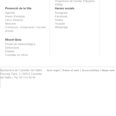
Organisme de Gestió Tributària
PIPAD
Promoció de la Vila
Xarxes socials
Agenda
Instagram
Àrees d'esbarjo
Facebook
Llocs d'interès
Twitter
Itineraris
Youtube
Comerços, restaurants i serveis
WhatsApp
privats
Miscel·lània
Predicció meteorològica
Defuncions
Entitats
Castellar en xifres
Ajuntament de Castellar del Vallès ·
Avís legal
Sobre el web
Accessibilitat
Mapa web
Passeig Tolrà, 1 | 08211 Castellar
del Vallès | Tel. 93 714 40 40