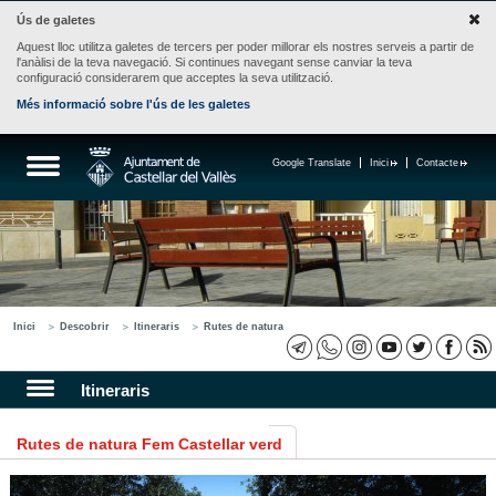
Ús de galetes
Aquest lloc utilitza galetes de tercers per poder millorar els nostres serveis a partir de
l'anàlisi de la teva navegació. Si continues navegant sense canviar la teva
configuració considerarem que acceptes la seva utilització.
Més informació sobre l'ús de les galetes
Google Translate
Inici
Contacte
Inici
Descobrir
Itineraris
Rutes de natura
Itineraris
Rutes de natura Fem Castellar verd