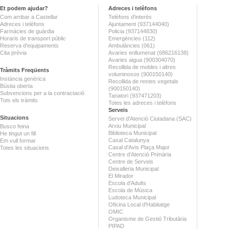
Et podem ajudar?
Adreces i telèfons
Com arribar a Castellar
Telèfons d'interès
Adreces i telèfons
Ajuntament (937144040)
Farmàcies de guàrdia
Policia (937144830)
Horaris de transport públic
Emergències (112)
Reserva d'equipaments
Ambulàncies (061)
Cita prèvia
Avaries enllumenat (686216138)
Avaries aigua (900304070)
Recollida de mobles i altres
Tràmits Freqüents
voluminosos (900150140)
Instància genèrica
Recollida de restes vegetals
Bústia oberta
(900150140)
Subvencions per a la contractació
Tanatori (937471203)
Tots els tràmits
Totes les adreces i telèfons
Serveis
Situacions
Servei d'Atenció Ciutadana (SAC)
Arxiu Municipal
Busco feina
Biblioteca Municipal
He tingut un fill
Casal Catalunya
Em vull formar
Casal d'Avis Plaça Major
Totes les situacions
Centre d'Atenció Primària
Centre de Serveis
Deixalleria Municipal
El Mirador
Escola d'Adults
Escola de Música
Ludoteca Municipal
Oficina Local d'Habitatge
OMIC
Organisme de Gestió Tributària
PIPAD