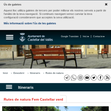
Ús de galetes
Aquest lloc utilitza galetes de tercers per poder millorar els nostres serveis a partir de
l'anàlisi de la teva navegació. Si continues navegant sense canviar la teva
configuració considerarem que acceptes la seva utilització.
Més informació sobre l'ús de les galetes
Google Translate
Inici
Contacte
Inici
Descobrir
Itineraris
Rutes de natura
Itineraris
Rutes de natura Fem Castellar verd