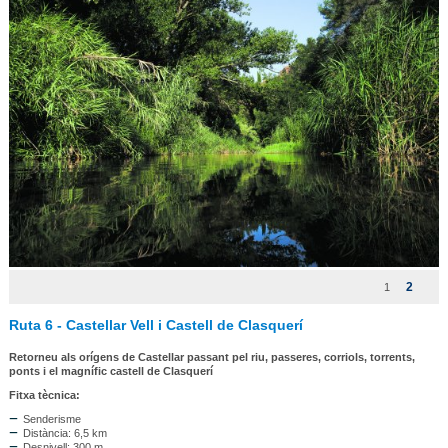
2
1
Ruta 6 - Castellar Vell i Castell de Clasquerí
Retorneu als orígens de Castellar passant pel riu, passeres, corriols, torrents,
ponts i el magnífic castell de Clasquerí
Fitxa tècnica:
Senderisme
Distància: 6,5 km
Desnivell: 300 m