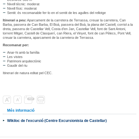
Nivell tècnic: moderat
Nivell físic: moderat
Sentit: és recomanable fer-lo en el sentit de les agulles del rellotge
Itinerari a peu:
Aparcament de la carretera de Terrassa, creuar la carretera, Can
Barba, passera de Can Barba, El Boà, passera del Boà, la plana del Castell, corriol a la
dreta, passera de Castellar Vell, Costa d’en Jan, Castellar Vell, font de Sant Antoni,
torrent Mitger, Castell de Clasquerí, can Riera, el Vinyet, font de can Pèlecs, Pont Vell,
creuar la carretera, aparcament de la carretera de Terrassa.
Recomanat per:
Anar-hi amb la família
Les vistes
Patrimoni arquitectònic
Gaudir del riu
Itinerari de natura editat pel CEC.
Més informació
Wikiloc de l'excursió (Centre Excursionista de Castellar)