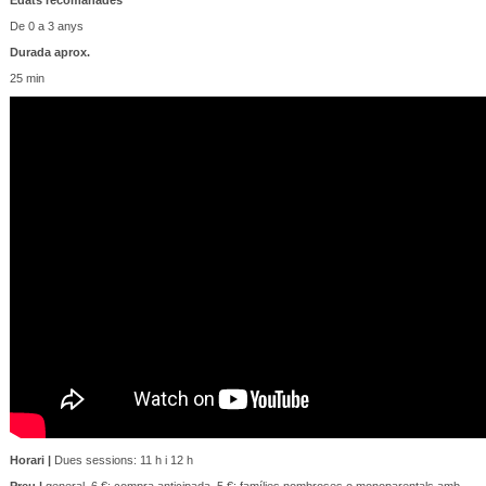
De 0 a 3 anys
Durada aprox.
25 min
Horari |
Dues sessions: 11 h i 12 h
Preu |
general, 6 €; compra anticipada, 5 €; famílies nombroses o monoparentals amb