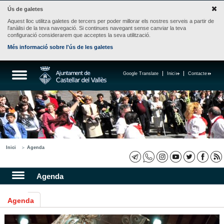
Ús de galetes
Aquest lloc utilitza galetes de tercers per poder millorar els nostres serveis a partir de
l'anàlisi de la teva navegació. Si continues navegant sense canviar la teva
configuració considerarem que acceptes la seva utilització.
Més informació sobre l'ús de les galetes
Google Translate
Inici
Contacte
Inici
Agenda
Agenda
Agenda