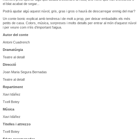
el blat acabat de segar...
Podrà ajudar algú aquest núvol, gris, gras i gros o haurà de descarregar enmig del mar?
Un conte bonic explicat amb tendresa i de molt a prop, per deixar embadalits els més
petits de casa. Colors, música, sorpreses i molts detalls per entrar al món d’aquest núvol
i per veure com n’és d’important l’aigua.
Autor del conte
Antoni Cuadrench
Dramatúrgia
Teatre al detall
Direcció
Joan Maria Segura Bernadas
Teatre al detall
Repartiment
Xavi Idàñez
Txell Botey
Música
Xavi Idàñez
Titelles i attrezzo
Txell Botey
Edats recomanades