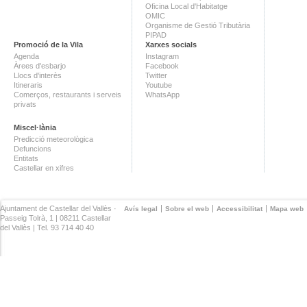
Oficina Local d'Habitatge
OMIC
Organisme de Gestió Tributària
PIPAD
Promoció de la Vila
Xarxes socials
Agenda
Instagram
Àrees d'esbarjo
Facebook
Llocs d'interès
Twitter
Itineraris
Youtube
Comerços, restaurants i serveis
WhatsApp
privats
Miscel·lània
Predicció meteorològica
Defuncions
Entitats
Castellar en xifres
Ajuntament de Castellar del Vallès ·
Avís legal
Sobre el web
Accessibilitat
Mapa web
Passeig Tolrà, 1 | 08211 Castellar
del Vallès | Tel. 93 714 40 40