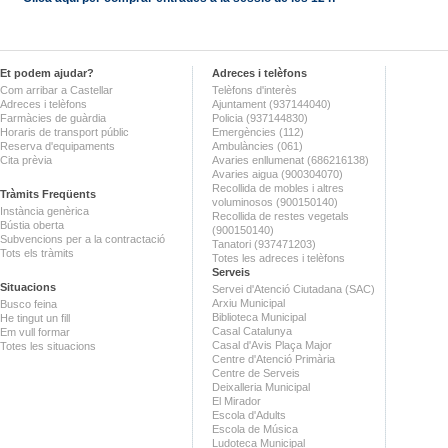
Et podem ajudar?
Adreces i telèfons
Com arribar a Castellar
Telèfons d'interès
Adreces i telèfons
Ajuntament (937144040)
Farmàcies de guàrdia
Policia (937144830)
Horaris de transport públic
Emergències (112)
Reserva d'equipaments
Ambulàncies (061)
Cita prèvia
Avaries enllumenat (686216138)
Avaries aigua (900304070)
Recollida de mobles i altres
Tràmits Freqüents
voluminosos (900150140)
Instància genèrica
Recollida de restes vegetals
Bústia oberta
(900150140)
Subvencions per a la contractació
Tanatori (937471203)
Tots els tràmits
Totes les adreces i telèfons
Serveis
Situacions
Servei d'Atenció Ciutadana (SAC)
Arxiu Municipal
Busco feina
Biblioteca Municipal
He tingut un fill
Casal Catalunya
Em vull formar
Casal d'Avis Plaça Major
Totes les situacions
Centre d'Atenció Primària
Centre de Serveis
Deixalleria Municipal
El Mirador
Escola d'Adults
Escola de Música
Ludoteca Municipal