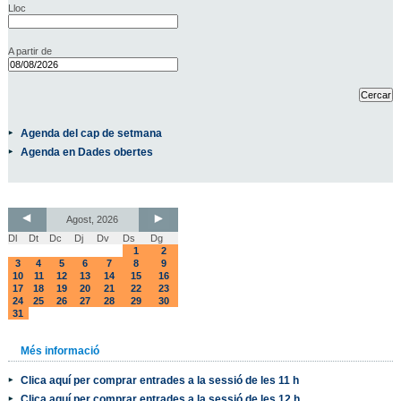
Lloc
A partir de
Agenda del cap de setmana
Agenda en Dades obertes
Agost, 2026
Dl
Dt
Dc
Dj
Dv
Ds
Dg
1
2
3
4
5
6
7
8
9
10
11
12
13
14
15
16
17
18
19
20
21
22
23
24
25
26
27
28
29
30
31
Més informació
Clica aquí per comprar entrades a la sessió de les 11 h
Clica aquí per comprar entrades a la sessió de les 12 h