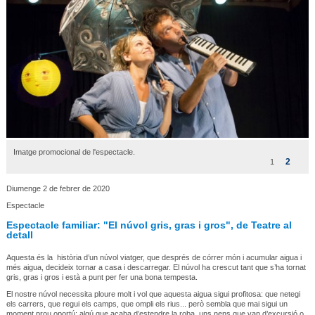
Imatge promocional de l'espectacle.
2
1
Diumenge 2 de febrer de 2020
Espectacle
Espectacle familiar: "El núvol gris, gras i gros", de Teatre al
detall
Aquesta és la història d’un núvol viatger, que després de córrer món i acumular aigua i
més aigua, decideix tornar a casa i descarregar. El núvol ha crescut tant que s’ha tornat
gris, gras i gros i està a punt per fer una bona tempesta.
El nostre núvol necessita ploure molt i vol que aquesta aigua sigui profitosa: que netegi
els carrers, que regui els camps, que ompli els rius... però sembla que mai sigui un
moment prou oportú: algú que acaba d’estendre la roba, uns nens que van d’excursió o