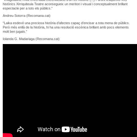
històrics Xirriquiteula Teatre aconsegueix un meritori i visual i conceptualment brillant
espectacle per a tots els públics.”
Andreu Sotorra (Recomana.cat)
“Laika esdevé una preciosa història d’afectes capaç d’encisar a tota mena de públics.
Però més enllà de la història, hi ha una resolució escènica brillant amb pocs elements
molt ben jugats.”
Iolanda G. Madariaga (Recomana.cat)