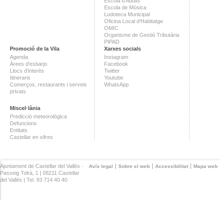
Escola d'Adults
Escola de Música
Ludoteca Municipal
Oficina Local d'Habitatge
OMIC
Organisme de Gestió Tributària
PIPAD
Promoció de la Vila
Xarxes socials
Agenda
Instagram
Àrees d'esbarjo
Facebook
Llocs d'interès
Twitter
Itineraris
Youtube
Comerços, restaurants i serveis
WhatsApp
privats
Miscel·lània
Predicció meteorològica
Defuncions
Entitats
Castellar en xifres
Ajuntament de Castellar del Vallès ·
Avís legal
Sobre el web
Accessibilitat
Mapa web
Passeig Tolrà, 1 | 08211 Castellar
del Vallès | Tel. 93 714 40 40