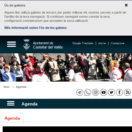
Ús de galetes
Aquest lloc utilitza galetes de tercers per poder millorar els nostres serveis a partir de
l'anàlisi de la teva navegació. Si continues navegant sense canviar la teva
configuració considerarem que acceptes la seva utilització.
Més informació sobre l'ús de les galetes
Google Translate
Inici
Contacte
Inici
Agenda
Agenda
Agenda