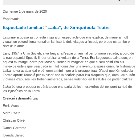
Diumenge 1 de març de 2020
Espectacle
Espectacle familiar: "Laika", de Xirriquiteula Teatre
La primera gossa astronauta inspira un espectacle que ens explica, de manera molt
visual, un episodi fonamental en la història dels viatges a l’espai, però que és també el
relat d’un abús.
L’any 1957 la Unió Soviètica va llançar a l’espai un animal per primera vegada, a bord de
la nau espacial Sputnik II, per orbitar al voltant de la Terra. Era la gosseta Laika que, en
aquest muntatge, corre per Moscou sense ni imaginar-se que el seu destí era als
mateixos estels que veia cada nit. Tot i constituir una aventura apassionant, la història de
Laika no va acabar gaire bé, com a mínim per a la protagonista. D’aquí que Xirriquiteula
Teatre aprofiti l’ocasió per explicar-nos la història paral·lela d’aquells que, com Laika, són
víctimes d’abusos i es troben immersos, sense voler-ho, en les lluites de poder d’altres.
Laika
és una proposta escènica que ens parla de les meravelles del cel però també de
les injustícies de la Terra.
Creació i dramatúrgia
Enric Ases
Marc Costa
Christian Olivé
Daniel Carreras
Iolanda Llansó