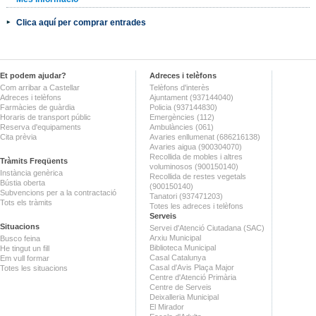
Clica aquí per comprar entrades
Et podem ajudar?
Adreces i telèfons
Com arribar a Castellar
Telèfons d'interès
Adreces i telèfons
Ajuntament (937144040)
Farmàcies de guàrdia
Policia (937144830)
Horaris de transport públic
Emergències (112)
Reserva d'equipaments
Ambulàncies (061)
Cita prèvia
Avaries enllumenat (686216138)
Avaries aigua (900304070)
Recollida de mobles i altres
Tràmits Freqüents
voluminosos (900150140)
Instància genèrica
Recollida de restes vegetals
Bústia oberta
(900150140)
Subvencions per a la contractació
Tanatori (937471203)
Tots els tràmits
Totes les adreces i telèfons
Serveis
Situacions
Servei d'Atenció Ciutadana (SAC)
Arxiu Municipal
Busco feina
Biblioteca Municipal
He tingut un fill
Casal Catalunya
Em vull formar
Casal d'Avis Plaça Major
Totes les situacions
Centre d'Atenció Primària
Centre de Serveis
Deixalleria Municipal
El Mirador