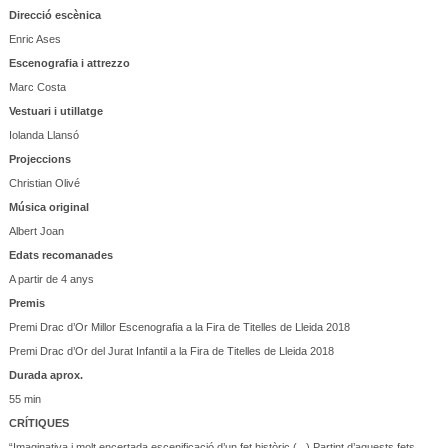
Direcció escènica
Enric Ases
Escenografia i attrezzo
Marc Costa
Vestuari i utillatge
Iolanda Llansó
Projeccions
Christian Olivé
Música original
Albert Joan
Edats recomanades
A partir de 4 anys
Premis
Premi Drac d’Or Millor Escenografia a la Fira de Titelles de Lleida 2018
Premi Drac d’Or del Jurat Infantil a la Fira de Titelles de Lleida 2018
Durada aprox.
55 min
CRÍTIQUES
“Imaginativa i molt encertada escenificació d’un fet històric (...) Partint d’aquests fets