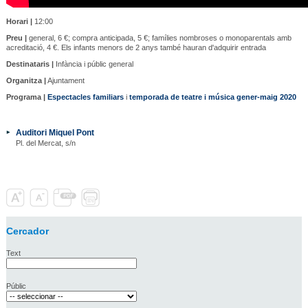
Horari |
12:00
Preu |
general, 6 €; compra anticipada, 5 €; famílies nombroses o monoparentals amb
acreditació, 4 €. Els infants menors de 2 anys també hauran d'adquirir entrada
Destinataris |
Infància i públic general
Organitza |
Ajuntament
Programa |
Espectacles familiars
i
temporada de teatre i música gener-maig 2020
Auditori Miquel Pont
Pl. del Mercat, s/n
Cercador
Text
Públic