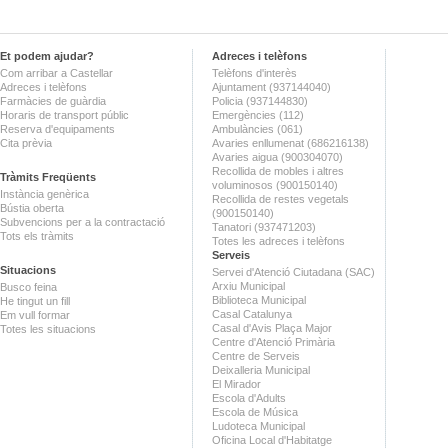
Et podem ajudar?
Adreces i telèfons
Com arribar a Castellar
Telèfons d'interès
Adreces i telèfons
Ajuntament (937144040)
Farmàcies de guàrdia
Policia (937144830)
Horaris de transport públic
Emergències (112)
Reserva d'equipaments
Ambulàncies (061)
Cita prèvia
Avaries enllumenat (686216138)
Avaries aigua (900304070)
Recollida de mobles i altres
Tràmits Freqüents
voluminosos (900150140)
Instància genèrica
Recollida de restes vegetals
Bústia oberta
(900150140)
Subvencions per a la contractació
Tanatori (937471203)
Tots els tràmits
Totes les adreces i telèfons
Serveis
Situacions
Servei d'Atenció Ciutadana (SAC)
Arxiu Municipal
Busco feina
Biblioteca Municipal
He tingut un fill
Casal Catalunya
Em vull formar
Casal d'Avis Plaça Major
Totes les situacions
Centre d'Atenció Primària
Centre de Serveis
Deixalleria Municipal
El Mirador
Escola d'Adults
Escola de Música
Ludoteca Municipal
Oficina Local d'Habitatge