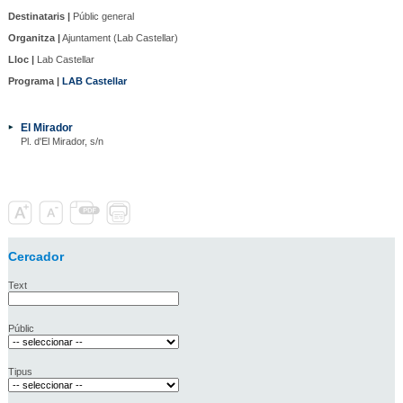
Destinataris |
Públic general
Organitza |
Ajuntament (Lab Castellar)
Lloc |
Lab Castellar
Programa |
LAB Castellar
El Mirador
Pl. d'El Mirador, s/n
Cercador
Text
Públic
Tipus