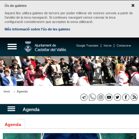
Ús de galetes
Aquest lloc utilitza galetes de tercers per poder millorar els nostres serveis a partir de
l'anàlisi de la teva navegació. Si continues navegant sense canviar la teva
configuració considerarem que acceptes la seva utilització.
Més informació sobre l'ús de les galetes
Google Translate
Inici
Contacte
Inici
Agenda
Agenda
Agenda