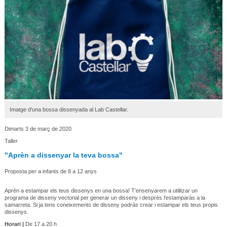
Imatge d'una bossa dissenyada al Lab Castellar.
Dimarts 3 de març de 2020
Taller
"Aprèn a dissenyar la teva bossa"
Proposta per a infants de 8 a 12 anys
Aprèn a estampar els teus dissenys en una bossa! T’ensenyarem a utilitzar un
programa de disseny vectorial per generar un disseny i després l’estamparàs a la
samarreta. Si ja tens coneixements de disseny podràs crear i estampar els teus propis
dissenys.
Horari |
De 17 a 20 h