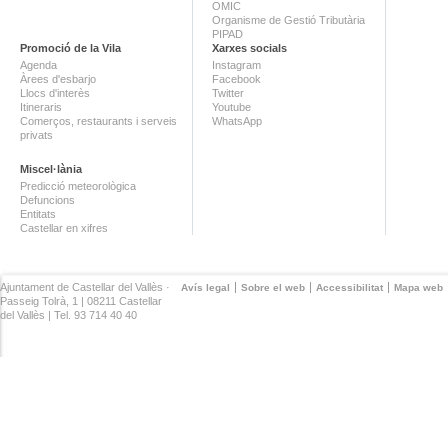
OMIC
Organisme de Gestió Tributària
PIPAD
Promoció de la Vila
Xarxes socials
Agenda
Instagram
Àrees d'esbarjo
Facebook
Llocs d'interès
Twitter
Itineraris
Youtube
Comerços, restaurants i serveis
WhatsApp
privats
Miscel·lània
Predicció meteorològica
Defuncions
Entitats
Castellar en xifres
Ajuntament de Castellar del Vallès ·
Avís legal
Sobre el web
Accessibilitat
Mapa web
Passeig Tolrà, 1 | 08211 Castellar
del Vallès | Tel. 93 714 40 40