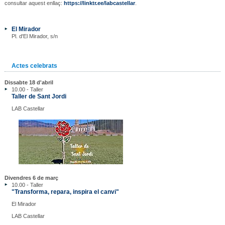
consultar aquest enllaç:
https://linktr.ee/labcastellar
.
El Mirador
Pl. d'El Mirador, s/n
Actes celebrats
Dissabte 18 d'abril
10.00 - Taller
Taller de Sant Jordi
LAB Castellar
Divendres 6 de març
10.00 - Taller
"Transforma, repara, inspira el canvi"
El Mirador
LAB Castellar