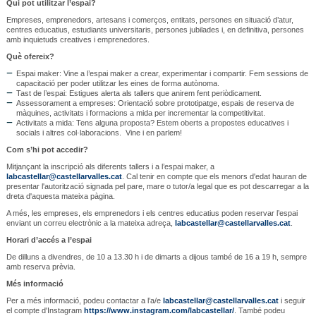
Qui pot utilitzar l’espai?
Empreses, emprenedors, artesans i comerços, entitats, persones en situació d’atur,
centres educatius, estudiants universitaris, persones jubilades i, en definitiva, persones
amb inquietuds creatives i emprenedores.
Què ofereix?
Espai maker: Vine a l’espai maker a crear, experimentar i compartir. Fem sessions de
capacitació per poder utilitzar les eines de forma autònoma.
Tast de l’espai: Estigues alerta als tallers que anirem fent periòdicament.
Assessorament a empreses: Orientació sobre prototipatge, espais de reserva de
màquines, activitats i formacions a mida per incrementar la competitivitat.
Activitats a mida: Tens alguna proposta? Estem oberts a propostes educatives i
socials i altres col·laboracions. Vine i en parlem!
Com s’hi pot accedir?
Mitjançant la inscripció als diferents tallers i a l’espai maker, a
labcastellar@castellarvalles.cat
. Cal tenir en compte que els menors d'edat hauran de
presentar l'autorització signada pel pare, mare o tutor/a legal que es pot descarregar a la
dreta d'aquesta mateixa pàgina.
A més, les empreses, els emprenedors i els centres educatius poden reservar l’espai
enviant un correu electrònic a la mateixa adreça,
labcastellar@castellarvalles.cat
.
Horari d’accés a l’espai
De dilluns a divendres, de 10 a 13.30 h i de dimarts a dijous també de 16 a 19 h, sempre
amb reserva prèvia.
Més informació
Per a més informació, podeu contactar a l’a/e
labcastellar@castellarvalles.cat
i seguir
el compte d'Instagram
https://www.instagram.com/labcastellar/
. També podeu