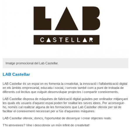
Imatge promocional del Lab Castellar.
LAB Castellar
LAB Castellar és un espai on es fomenta la creativitat, la innovació i l’alfabetització digital
en els àmbits empresarial, educatiu i social, i serveix també com a punt de trobada de
diferents col·lectius que vulguin desenvolupar projectes i compartir coneixements.
LAB Castellar disposa de màquines de fabricació digital guiades per ordinador mitjançant
les quals els usuaris d’aquest espai poden fer realitat les seves idees. Per aconseguir-
ho, només cal realitzar alguna de les formacions que Lab Castellar ofereix per tal de
facilitar el coneixement necessari per a l’ús d’aquestes màquines.
LAB Castellar ofereix, doncs, l’oportunitat de dissenyar i crear objectes reals.
T’hi atreveixes? Vine i descobreix un món infinit de creativitat!