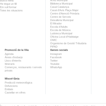
Arxiu Municipal
Busco feina
Biblioteca Municipal
He tingut un fill
Casal Catalunya
Em vull formar
Casal d'Avis Plaça Major
Totes les situacions
Centre d'Atenció Primària
Centre de Serveis
Deixalleria Municipal
El Mirador
Escola d'Adults
Escola de Música
Ludoteca Municipal
Oficina Local d'Habitatge
OMIC
Organisme de Gestió Tributària
PIPAD
Promoció de la Vila
Xarxes socials
Agenda
Instagram
Àrees d'esbarjo
Facebook
Llocs d'interès
Twitter
Itineraris
Youtube
Comerços, restaurants i serveis
WhatsApp
privats
Miscel·lània
Predicció meteorològica
Defuncions
Entitats
Castellar en xifres