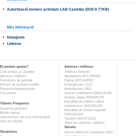
Autorització menors activitats LAB Castellar (DOCX 77KB)
Més informació
Instagram
Linktree
Et podem ajudar?
Adreces i telèfons
Com arribar a Castellar
Telèfons d'interès
Adreces i telèfons
Ajuntament (937144040)
Farmàcies de guàrdia
Policia (937144830)
Horaris de transport públic
Emergències (112)
Reserva d'equipaments
Ambulàncies (061)
Cita prèvia
Avaries enllumenat (686216138)
Avaries aigua (900304070)
Recollida de mobles i altres
Tràmits Freqüents
voluminosos (900150140)
Instància genèrica
Recollida de restes vegetals
Bústia oberta
(900150140)
Subvencions per a la contractació
Tanatori (937471203)
Tots els tràmits
Totes les adreces i telèfons
Serveis
Situacions
Servei d'Atenció Ciutadana (SAC)