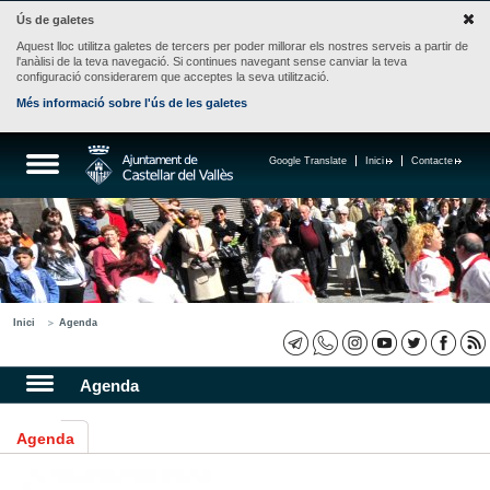
Ús de galetes
Aquest lloc utilitza galetes de tercers per poder millorar els nostres serveis a partir de
l'anàlisi de la teva navegació. Si continues navegant sense canviar la teva
configuració considerarem que acceptes la seva utilització.
Més informació sobre l'ús de les galetes
Google Translate
Inici
Contacte
Inici
Agenda
Agenda
Agenda