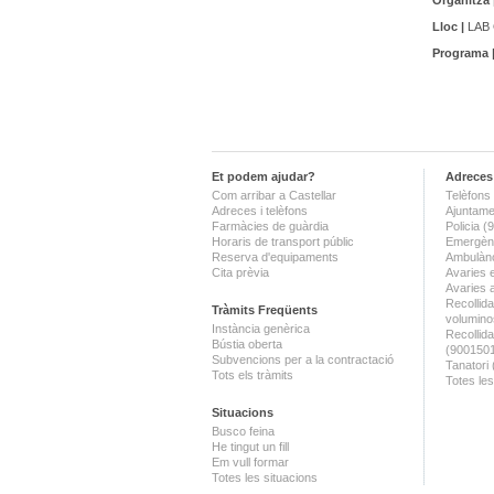
Organitza 
Lloc |
LAB C
Programa 
Et podem ajudar?
Adreces 
Com arribar a Castellar
Telèfons 
Adreces i telèfons
Ajuntame
Farmàcies de guàrdia
Policia 
Horaris de transport públic
Emergènc
Reserva d'equipaments
Ambulànc
Cita prèvia
Avaries 
Avaries 
Recollida
Tràmits Freqüents
volumino
Instància genèrica
Recollid
Bústia oberta
(900150
Subvencions per a la contractació
Tanatori
Tots els tràmits
Totes les
Situacions
Busco feina
He tingut un fill
Em vull formar
Totes les situacions