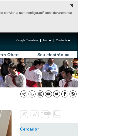
sense canviar la teva configuració considerarem que
Google Translate
Inici
Contacte
ern Obert
Seu electrònica
Cercador