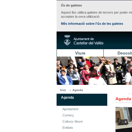
Ús de galetes
Aquest lloc utilitza galetes de tercers per poder m
acceptes la seva utilització.
Més informació sobre l'ús de les galetes
Viure
Descob
Inici
Agenda
Agenda
Agenda
Ajuntament
Comerç
Cultura i lleure
Entitats