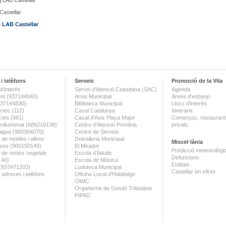
|
LAB Castellar
astellar
|
LAB Castellar
i telèfons
Serveis
Promoció de la Vila
d'interès
Servei d'Atenció Ciutadana (SAC)
Agenda
nt (937144040)
Arxiu Municipal
Àrees d'esbarjo
(937144830)
Biblioteca Municipal
Llocs d'interès
ies (112)
Casal Catalunya
Itineraris
ies (061)
Casal d'Avis Plaça Major
Comerços, restaurants
enllumenat (686216138)
Centre d'Atenció Primària
privats
aigua (900304070)
Centre de Serveis
 de mobles i altres
Deixalleria Municipal
Miscel·lània
sos (900150140)
El Mirador
Predicció meteorològi
a de restes vegetals
Escola d'Adults
Defuncions
140)
Escola de Música
Entitats
 (937471203)
Ludoteca Municipal
Castellar en xifres
 adreces i telèfons
Oficina Local d'Habitatge
OMIC
Organisme de Gestió Tributària
PIPAD