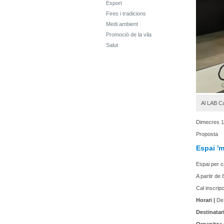
Esport
Fires i tradicions
Medi ambient
Promoció de la vila
Salut
Al LAB Ca
Dimecres 1
Proposta
Espai 'm
Espai per c
A partir de
Cal inscrip
Horari |
De 
Destinatari