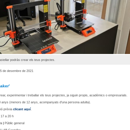
stellar podràs crear els teus projectes.
5 de desembre de 2021
aker'
rear, experimentar i treballar els teus projectes, ja siguin propis, acadèmics o empresarials.
 8 anys (menors de 12 anys, acompanyats d'una persona adulta).
ció prèvia
clicant aquí
.
17 a 20 h
s |
Públic general