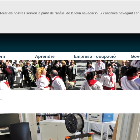
illorar els nostres serveis a partir de l'anàlisi de la teva navegació. Si continues navegant 
rir
Aprendre
Empresa i ocupació
Gov