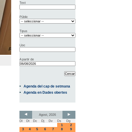
Text
Públic
Tipus
Lloc
A partir de
Agenda del cap de setmana
Agenda en Dades obertes
Agost, 2026
Dl
Dt
Dc
Dj
Dv
Ds
Dg
1
2
3
4
5
6
7
8
9