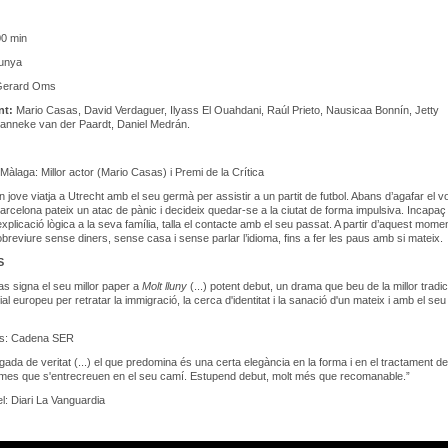
0 min
unya
erard Oms
nt:
Mario Casas, David Verdaguer, Ilyass El Ouahdani, Raúl Prieto, Nausicaa Bonnín, Jetty
Hanneke van der Paardt, Daniel Medrán.
 Màlaga: Millor actor (Mario Casas) i Premi de la Crítica
n jove viatja a Utrecht amb el seu germà per assistir a un partit de futbol. Abans d’agafar el v
arcelona pateix un atac de pànic i decideix quedar-se a la ciutat de forma impulsiva. Incapaç
xplicació lògica a la seva família, talla el contacte amb el seu passat. A partir d’aquest momen
breviure sense diners, sense casa i sense parlar l’idioma, fins a fer les paus amb si mateix.
S
s signa el seu millor paper a
Molt lluny
(...) potent debut, un drama que beu de la millor tradic
l europeu per retratar la immigració, la cerca d'identitat i la sanació d'un mateix i amb el seu
es: Cadena SER
gada de veritat (...) el que predomina és una certa elegància en la forma i en el tractament de
emes que s'entrecreuen en el seu camí. Estupend debut, molt més que recomanable.”
el: Diari La Vanguardia