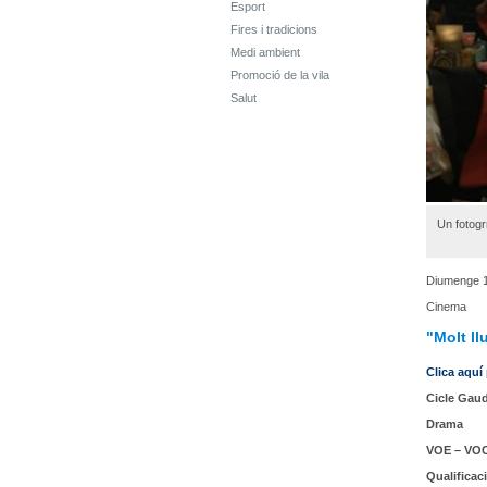
Esport
Fires i tradicions
Medi ambient
Promoció de la vila
Salut
Un fotogr
Diumenge 1
Cinema
"Molt ll
Clica aquí
Cicle Gaud
Drama
VOE – VO
Qualificac