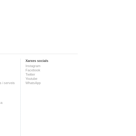
Xarxes socials
Instagram
Facebook
Twitter
Youtube
 i serveis
WhatsApp
ca