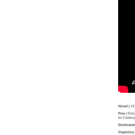
Horari |
19:
Preu |
Entra
de Cataluny
Destinatari
Organitza 