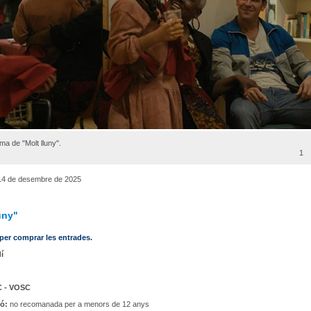
ma de "Molt lluny".
1
4 de desembre de 2025
uny"
 per comprar les entrades.
í
C - VOSC
ió:
no recomanada per a menors de 12 anys