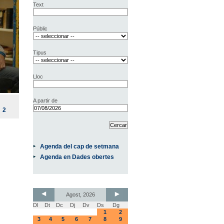
Text
Públic
Tipus
Lloc
A partir de
2
Agenda del cap de setmana
Agenda en Dades obertes
Agost, 2026
Dl
Dt
Dc
Dj
Dv
Ds
Dg
1
2
3
4
5
6
7
8
9