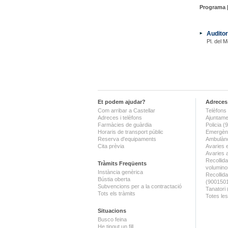
Programa 
Auditor
Pl. del M
Et podem ajudar?
Adreces 
Com arribar a Castellar
Telèfons 
Adreces i telèfons
Ajuntame
Farmàcies de guàrdia
Policia 
Horaris de transport públic
Emergènc
Reserva d'equipaments
Ambulànc
Cita prèvia
Avaries 
Avaries 
Recollida
Tràmits Freqüents
volumino
Instància genèrica
Recollid
Bústia oberta
(900150
Subvencions per a la contractació
Tanatori
Tots els tràmits
Totes les
Situacions
Busco feina
He tingut un fill