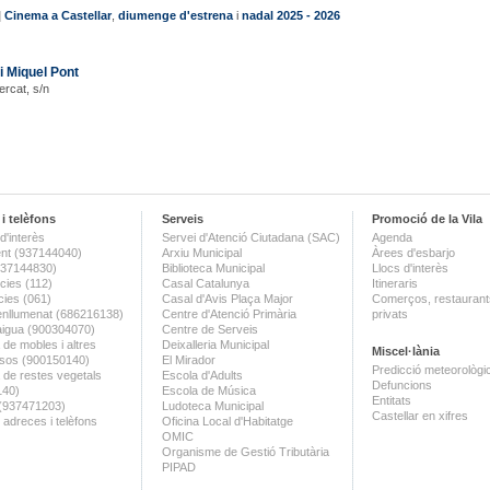
|
Cinema a Castellar
,
diumenge d'estrena
i
nadal 2025 - 2026
i Miquel Pont
ercat, s/n
i telèfons
Serveis
Promoció de la Vila
d'interès
Servei d'Atenció Ciutadana (SAC)
Agenda
nt (937144040)
Arxiu Municipal
Àrees d'esbarjo
(937144830)
Biblioteca Municipal
Llocs d'interès
ies (112)
Casal Catalunya
Itineraris
ies (061)
Casal d'Avis Plaça Major
Comerços, restaurants
enllumenat (686216138)
Centre d'Atenció Primària
privats
aigua (900304070)
Centre de Serveis
 de mobles i altres
Deixalleria Municipal
Miscel·lània
sos (900150140)
El Mirador
Predicció meteorològi
a de restes vegetals
Escola d'Adults
Defuncions
140)
Escola de Música
Entitats
 (937471203)
Ludoteca Municipal
Castellar en xifres
 adreces i telèfons
Oficina Local d'Habitatge
OMIC
Organisme de Gestió Tributària
PIPAD