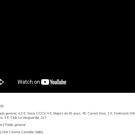
00
da general, 4,5 €; Socis CCCV, 4 €; Majors de 65 anys, 4€; Carnet Jove, 3 €; Federació d’
a, 3 €; Club La Vanguardia, 2x1
s |
Públic general
|
Club Cinema Castellar Vallès