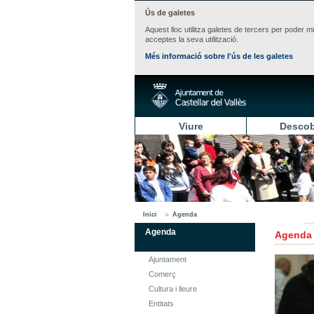
Ús de galetes
Aquest lloc utilitza galetes de tercers per poder m
acceptes la seva utilització.
Més informació sobre l'ús de les galetes
Viure
Descob
Inici
Agenda
Agenda
Agenda
Ajuntament
Comerç
Cultura i lleure
Entitats