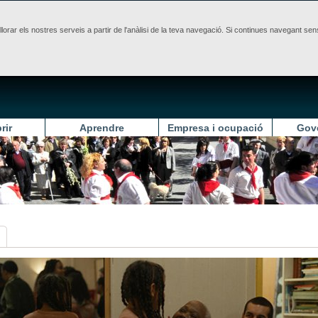
illorar els nostres serveis a partir de l'anàlisi de la teva navegació. Si continues navegant 
rir
Aprendre
Empresa i ocupació
Gov