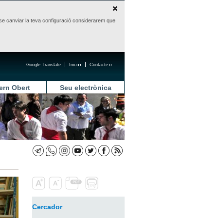
sense canviar la teva configuració considerarem que
Google Translate
Inici
Contacte
ern Obert
Seu electrònica
Cercador