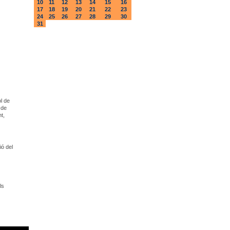
10
11
12
13
14
15
16
17
18
19
20
21
22
23
24
25
26
27
28
29
30
31
ol de
 de
t,
ió del
ls