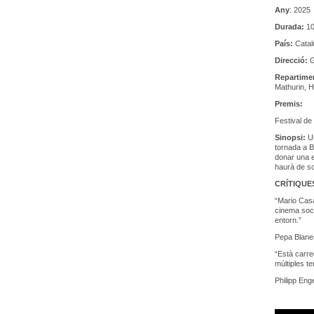
Any
: 2025
Durada:
10
País:
Catal
Direcció:
G
Repartime
Mathurin, 
Premis:
Festival de
Sinopsi:
U
tornada a B
donar una e
haurà de so
CRÍTIQUE
“Mario Casa
cinema socia
entorn.”
Pepa Blan
“Està carre
múltiples t
Philipp Eng