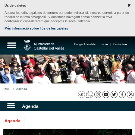
Ús de galetes
Aquest lloc utilitza galetes de tercers per poder millorar els nostres serveis a partir de
l'anàlisi de la teva navegació. Si continues navegant sense canviar la teva
configuració considerarem que acceptes la seva utilització.
Més informació sobre l'ús de les galetes
Google Translate
Inici
Contacte
Inici
Agenda
Agenda
Agenda