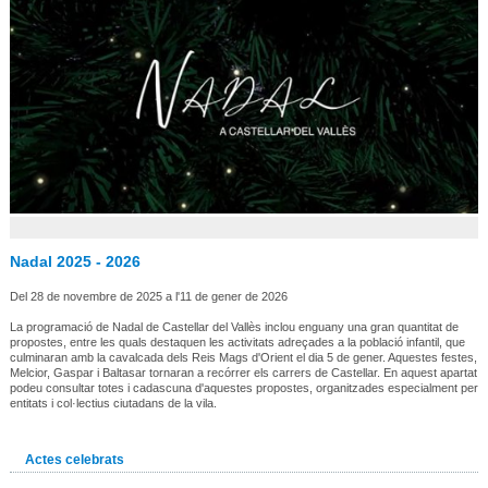
Nadal 2025 - 2026
Del 28 de novembre de 2025 a l'11 de gener de 2026
La programació de Nadal de Castellar del Vallès inclou enguany una gran quantitat de
propostes, entre les quals destaquen les activitats adreçades a la població infantil, que
culminaran amb la cavalcada dels Reis Mags d'Orient el dia 5 de gener. Aquestes festes,
Melcior, Gaspar i Baltasar tornaran a recórrer els carrers de Castellar. En aquest apartat
podeu consultar totes i cadascuna d'aquestes propostes, organitzades especialment per
entitats i col·lectius ciutadans de la vila.
Actes celebrats