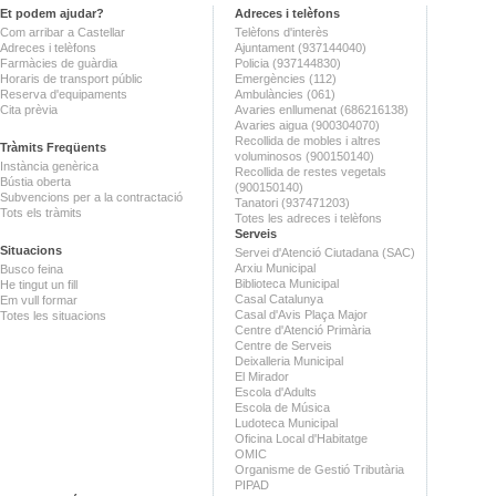
Et podem ajudar?
Adreces i telèfons
Com arribar a Castellar
Telèfons d'interès
Adreces i telèfons
Ajuntament (937144040)
Farmàcies de guàrdia
Policia (937144830)
Horaris de transport públic
Emergències (112)
Reserva d'equipaments
Ambulàncies (061)
Cita prèvia
Avaries enllumenat (686216138)
Avaries aigua (900304070)
Recollida de mobles i altres
Tràmits Freqüents
voluminosos (900150140)
Instància genèrica
Recollida de restes vegetals
Bústia oberta
(900150140)
Subvencions per a la contractació
Tanatori (937471203)
Tots els tràmits
Totes les adreces i telèfons
Serveis
Situacions
Servei d'Atenció Ciutadana (SAC)
Arxiu Municipal
Busco feina
Biblioteca Municipal
He tingut un fill
Casal Catalunya
Em vull formar
Casal d'Avis Plaça Major
Totes les situacions
Centre d'Atenció Primària
Centre de Serveis
Deixalleria Municipal
El Mirador
Escola d'Adults
Escola de Música
Ludoteca Municipal
Oficina Local d'Habitatge
OMIC
Organisme de Gestió Tributària
PIPAD