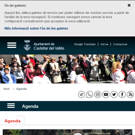
Ús de galetes
Aquest lloc utilitza galetes de tercers per poder millorar els nostres serveis a partir de
l'anàlisi de la teva navegació. Si continues navegant sense canviar la teva
configuració considerarem que acceptes la seva utilització.
Més informació sobre l'ús de les galetes
Google Translate
Inici
Contacte
Inici
Agenda
Agenda
Agenda