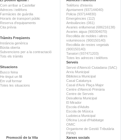
Com arribar a Castellar
Telèfons d'interès
Adreces i telèfons
Ajuntament (937144040)
Farmàcies de guàrdia
Policia (937144830)
Horaris de transport públic
Emergències (112)
Reserva d'equipaments
Ambulàncies (061)
Cita prèvia
Avaries enllumenat (686216138)
Avaries aigua (900304070)
Recollida de mobles i altres
Tràmits Freqüents
voluminosos (900150140)
Instància genèrica
Recollida de restes vegetals
Bústia oberta
(900150140)
Subvencions per a la contractació
Tanatori (937471203)
Tots els tràmits
Totes les adreces i telèfons
Serveis
Situacions
Servei d'Atenció Ciutadana (SAC)
Arxiu Municipal
Busco feina
Biblioteca Municipal
He tingut un fill
Casal Catalunya
Em vull formar
Casal d'Avis Plaça Major
Totes les situacions
Centre d'Atenció Primària
Centre de Serveis
Deixalleria Municipal
El Mirador
Escola d'Adults
Escola de Música
Ludoteca Municipal
Oficina Local d'Habitatge
OMIC
Organisme de Gestió Tributària
PIPAD
Promoció de la Vila
Xarxes socials