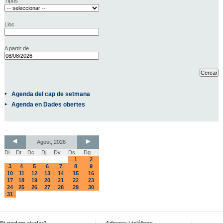
Tipus
Lloc
A partir de
Agenda del cap de setmana
Agenda en Dades obertes
Agost, 2026
Dl
Dt
Dc
Dj
Dv
Ds
Dg
1
2
3
4
5
6
7
8
9
10
11
12
13
14
15
16
17
18
19
20
21
22
23
24
25
26
27
28
29
30
31
Et podem ajudar?
Adreces i telèfons