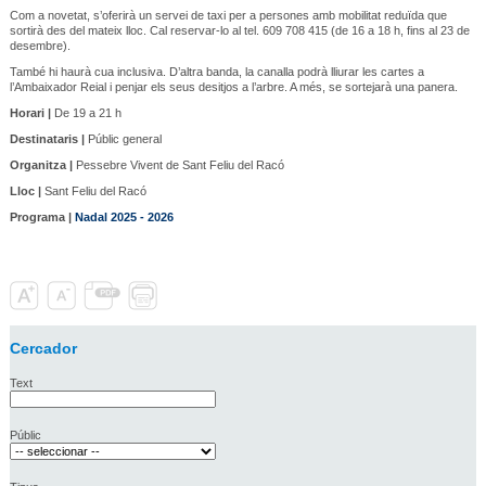
Com a novetat, s’oferirà un servei de taxi per a persones amb mobilitat reduïda que
sortirà des del mateix lloc. Cal reservar-lo al tel. 609 708 415 (de 16 a 18 h, fins al 23 de
desembre).
També hi haurà cua inclusiva. D’altra banda, la canalla podrà lliurar les cartes a
l’Ambaixador Reial i penjar els seus desitjos a l’arbre. A més, se sortejarà una panera.
Horari |
De 19 a 21 h
Destinataris |
Públic general
Organitza |
Pessebre Vivent de Sant Feliu del Racó
Lloc |
Sant Feliu del Racó
Programa |
Nadal 2025 - 2026
Cercador
Text
Públic