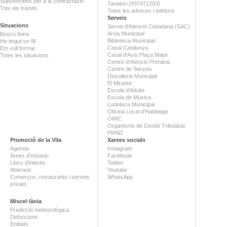
Subvencions per a la contractació
Tanatori (937471203)
Tots els tràmits
Totes les adreces i telèfons
Serveis
Situacions
Servei d'Atenció Ciutadana (SAC)
Arxiu Municipal
Busco feina
Biblioteca Municipal
He tingut un fill
Casal Catalunya
Em vull formar
Casal d'Avis Plaça Major
Totes les situacions
Centre d'Atenció Primària
Centre de Serveis
Deixalleria Municipal
El Mirador
Escola d'Adults
Escola de Música
Ludoteca Municipal
Oficina Local d'Habitatge
OMIC
Organisme de Gestió Tributària
PIPAD
Promoció de la Vila
Xarxes socials
Agenda
Instagram
Àrees d'esbarjo
Facebook
Llocs d'interès
Twitter
Itineraris
Youtube
Comerços, restaurants i serveis
WhatsApp
privats
Miscel·lània
Predicció meteorològica
Defuncions
Entitats