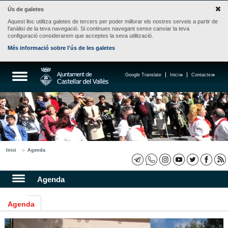
Ús de galetes
Aquest lloc utilitza galetes de tercers per poder millorar els nostres serveis a partir de
l'anàlisi de la teva navegació. Si continues navegant sense canviar la teva
configuració considerarem que acceptes la seva utilització.
Més informació sobre l'ús de les galetes
Google Translate
Inici
Contacte
Inici
Agenda
Agenda
Agenda