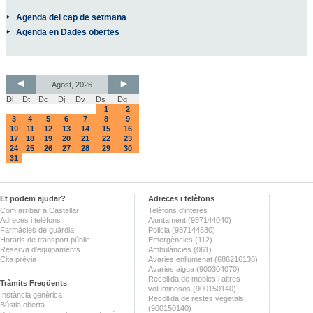
Agenda del cap de setmana
Agenda en Dades obertes
Agost, 2026
Dl
Dt
Dc
Dj
Dv
Ds
Dg
1
2
3
4
5
6
7
8
9
10
11
12
13
14
15
16
17
18
19
20
21
22
23
24
25
26
27
28
29
30
31
Et podem ajudar?
Adreces i telèfons
Com arribar a Castellar
Telèfons d'interès
Adreces i telèfons
Ajuntament (937144040)
Farmàcies de guàrdia
Policia (937144830)
Horaris de transport públic
Emergències (112)
Reserva d'equipaments
Ambulàncies (061)
Cita prèvia
Avaries enllumenat (686216138)
Avaries aigua (900304070)
Recollida de mobles i altres
Tràmits Freqüents
voluminosos (900150140)
Instància genèrica
Recollida de restes vegetals
Bústia oberta
(900150140)