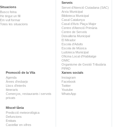
Serveis
Situacions
Servei d'Atenció Ciutadana (SAC)
Arxiu Municipal
Busco feina
Biblioteca Municipal
He tingut un fill
Casal Catalunya
Em vull formar
Casal d'Avis Plaça Major
Totes les situacions
Centre d'Atenció Primària
Centre de Serveis
Deixalleria Municipal
El Mirador
Escola d'Adults
Escola de Música
Ludoteca Municipal
Oficina Local d'Habitatge
OMIC
Organisme de Gestió Tributària
PIPAD
Promoció de la Vila
Xarxes socials
Agenda
Instagram
Àrees d'esbarjo
Facebook
Llocs d'interès
Twitter
Itineraris
Youtube
Comerços, restaurants i serveis
WhatsApp
privats
Miscel·lània
Predicció meteorològica
Defuncions
Entitats
Castellar en xifres