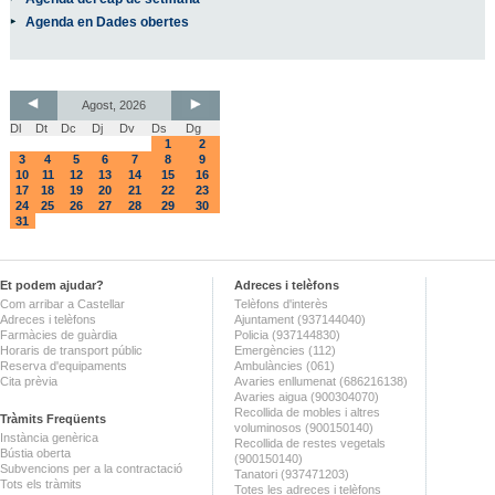
Agenda en Dades obertes
Agost, 2026
Dl
Dt
Dc
Dj
Dv
Ds
Dg
1
2
3
4
5
6
7
8
9
10
11
12
13
14
15
16
17
18
19
20
21
22
23
24
25
26
27
28
29
30
31
Et podem ajudar?
Adreces i telèfons
Com arribar a Castellar
Telèfons d'interès
Adreces i telèfons
Ajuntament (937144040)
Farmàcies de guàrdia
Policia (937144830)
Horaris de transport públic
Emergències (112)
Reserva d'equipaments
Ambulàncies (061)
Cita prèvia
Avaries enllumenat (686216138)
Avaries aigua (900304070)
Recollida de mobles i altres
Tràmits Freqüents
voluminosos (900150140)
Instància genèrica
Recollida de restes vegetals
Bústia oberta
(900150140)
Subvencions per a la contractació
Tanatori (937471203)
Tots els tràmits
Totes les adreces i telèfons