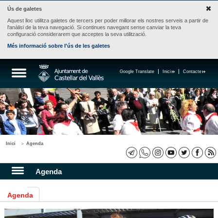
Ús de galetes
Aquest lloc utilitza galetes de tercers per poder millorar els nostres serveis a partir de
l'anàlisi de la teva navegació. Si continues navegant sense canviar la teva
configuració considerarem que acceptes la seva utilització.
Més informació sobre l'ús de les galetes
Google Translate
Inici
Contacte
Inici
Agenda
Agenda
Agenda