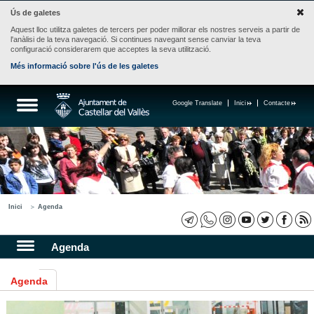
Ús de galetes
Aquest lloc utilitza galetes de tercers per poder millorar els nostres serveis a partir de
l'anàlisi de la teva navegació. Si continues navegant sense canviar la teva
configuració considerarem que acceptes la seva utilització.
Més informació sobre l'ús de les galetes
Google Translate
Inici
Contacte
Inici
Agenda
Agenda
Agenda