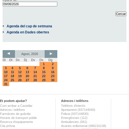
Agenda del cap de setmana
Agenda en Dades obertes
Agost, 2026
Dl
Dt
Dc
Dj
Dv
Ds
Dg
1
2
3
4
5
6
7
8
9
10
11
12
13
14
15
16
17
18
19
20
21
22
23
24
25
26
27
28
29
30
31
Et podem ajudar?
Adreces i telèfons
Com arribar a Castellar
Telèfons d'interès
Adreces i telèfons
Ajuntament (937144040)
Farmàcies de guàrdia
Policia (937144830)
Horaris de transport públic
Emergències (112)
Reserva d'equipaments
Ambulàncies (061)
Cita prèvia
Avaries enllumenat (686216138)