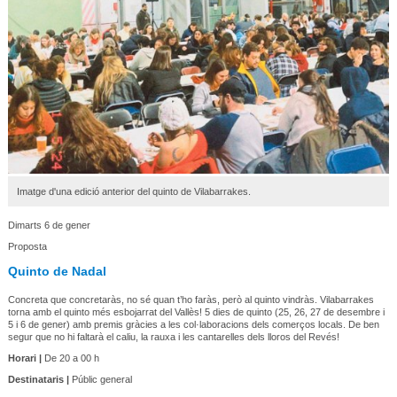
Imatge d'una edició anterior del quinto de Vilabarrakes.
Dimarts 6 de gener
Proposta
Quinto de Nadal
Concreta que concretaràs, no sé quan t’ho faràs, però al quinto vindràs. Vilabarrakes
torna amb el quinto més esbojarrat del Vallès! 5 dies de quinto (25, 26, 27 de desembre i
5 i 6 de gener) amb premis gràcies a les col·laboracions dels comerços locals. De ben
segur que no hi faltarà el caliu, la rauxa i les cantarelles dels lloros del Revés!
Horari |
De 20 a 00 h
Destinataris |
Públic general