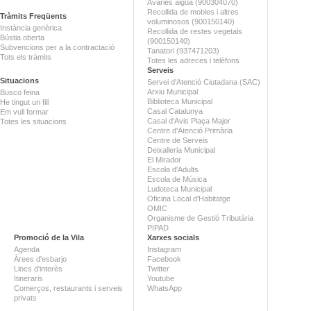
Avaries aigua (900304070)
Recollida de mobles i altres
Tràmits Freqüents
voluminosos (900150140)
Instància genèrica
Recollida de restes vegetals
Bústia oberta
(900150140)
Subvencions per a la contractació
Tanatori (937471203)
Tots els tràmits
Totes les adreces i telèfons
Serveis
Situacions
Servei d'Atenció Ciutadana (SAC)
Arxiu Municipal
Busco feina
Biblioteca Municipal
He tingut un fill
Casal Catalunya
Em vull formar
Casal d'Avis Plaça Major
Totes les situacions
Centre d'Atenció Primària
Centre de Serveis
Deixalleria Municipal
El Mirador
Escola d'Adults
Escola de Música
Ludoteca Municipal
Oficina Local d'Habitatge
OMIC
Organisme de Gestió Tributària
PIPAD
Promoció de la Vila
Xarxes socials
Agenda
Instagram
Àrees d'esbarjo
Facebook
Llocs d'interès
Twitter
Itineraris
Youtube
Comerços, restaurants i serveis
WhatsApp
privats