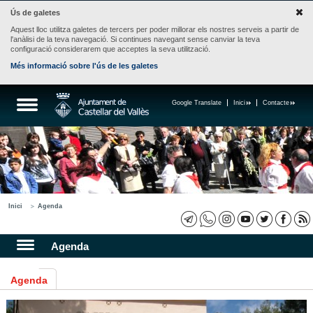
Ús de galetes
Aquest lloc utilitza galetes de tercers per poder millorar els nostres serveis a partir de
l'anàlisi de la teva navegació. Si continues navegant sense canviar la teva
configuració considerarem que acceptes la seva utilització.
Més informació sobre l'ús de les galetes
Google Translate
Inici
Contacte
Inici
Agenda
Agenda
Agenda