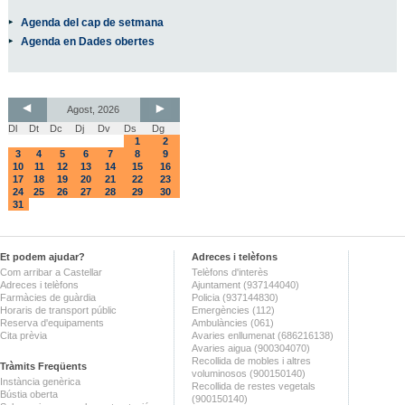
Agenda del cap de setmana
Agenda en Dades obertes
Agost, 2026
Dl
Dt
Dc
Dj
Dv
Ds
Dg
1
2
3
4
5
6
7
8
9
10
11
12
13
14
15
16
17
18
19
20
21
22
23
24
25
26
27
28
29
30
31
Et podem ajudar?
Adreces i telèfons
Com arribar a Castellar
Telèfons d'interès
Adreces i telèfons
Ajuntament (937144040)
Farmàcies de guàrdia
Policia (937144830)
Horaris de transport públic
Emergències (112)
Reserva d'equipaments
Ambulàncies (061)
Cita prèvia
Avaries enllumenat (686216138)
Avaries aigua (900304070)
Recollida de mobles i altres
Tràmits Freqüents
voluminosos (900150140)
Instància genèrica
Recollida de restes vegetals
Bústia oberta
(900150140)