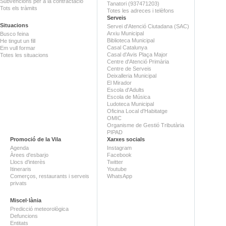
Subvencions per a la contractació
Tanatori (937471203)
Tots els tràmits
Totes les adreces i telèfons
Serveis
Situacions
Servei d'Atenció Ciutadana (SAC)
Arxiu Municipal
Busco feina
Biblioteca Municipal
He tingut un fill
Casal Catalunya
Em vull formar
Casal d'Avis Plaça Major
Totes les situacions
Centre d'Atenció Primària
Centre de Serveis
Deixalleria Municipal
El Mirador
Escola d'Adults
Escola de Música
Ludoteca Municipal
Oficina Local d'Habitatge
OMIC
Organisme de Gestió Tributària
PIPAD
Promoció de la Vila
Xarxes socials
Agenda
Instagram
Àrees d'esbarjo
Facebook
Llocs d'interès
Twitter
Itineraris
Youtube
Comerços, restaurants i serveis
WhatsApp
privats
Miscel·lània
Predicció meteorològica
Defuncions
Entitats