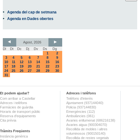
Agenda del cap de setmana
Agenda en Dades obertes
Agost, 2026
Dl
Dt
Dc
Dj
Dv
Ds
Dg
1
2
3
4
5
6
7
8
9
10
11
12
13
14
15
16
17
18
19
20
21
22
23
24
25
26
27
28
29
30
31
Et podem ajudar?
Adreces i telèfons
Com arribar a Castellar
Telèfons d'interès
Adreces i telèfons
Ajuntament (937144040)
Farmàcies de guàrdia
Policia (937144830)
Horaris de transport públic
Emergències (112)
Reserva d'equipaments
Ambulàncies (061)
Cita prèvia
Avaries enllumenat (686216138)
Avaries aigua (900304070)
Recollida de mobles i altres
Tràmits Freqüents
voluminosos (900150140)
Instància genèrica
Recollida de restes vegetals