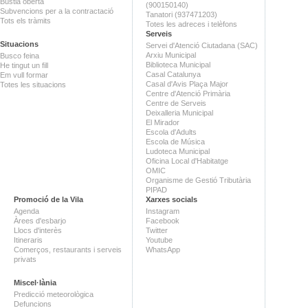
Bústia oberta
(900150140)
Subvencions per a la contractació
Tanatori (937471203)
Tots els tràmits
Totes les adreces i telèfons
Serveis
Situacions
Servei d'Atenció Ciutadana (SAC)
Arxiu Municipal
Busco feina
Biblioteca Municipal
He tingut un fill
Casal Catalunya
Em vull formar
Casal d'Avis Plaça Major
Totes les situacions
Centre d'Atenció Primària
Centre de Serveis
Deixalleria Municipal
El Mirador
Escola d'Adults
Escola de Música
Ludoteca Municipal
Oficina Local d'Habitatge
OMIC
Organisme de Gestió Tributària
PIPAD
Promoció de la Vila
Xarxes socials
Agenda
Instagram
Àrees d'esbarjo
Facebook
Llocs d'interès
Twitter
Itineraris
Youtube
Comerços, restaurants i serveis
WhatsApp
privats
Miscel·lània
Predicció meteorològica
Defuncions