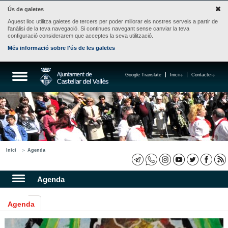
Ús de galetes
Aquest lloc utilitza galetes de tercers per poder millorar els nostres serveis a partir de
l'anàlisi de la teva navegació. Si continues navegant sense canviar la teva
configuració considerarem que acceptes la seva utilització.
Més informació sobre l'ús de les galetes
Google Translate
Inici
Contacte
Inici
Agenda
Agenda
Agenda