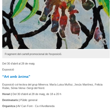
Fragment del cartell promocional de l'exposició.
Del 30 d'abril al 28 de maig
Exposició
“Art amb ànima”
Exposició col·lectiva del grup Minerva: María Luisa Muñoz, Jesús Martínez, Felicia
Rubio, Sònia Viena i Sergi del Nord.
Horari |
Del 30 d'abril al 28 de maig, de 18 a 20 h
Destinataris |
Públic general
Organitza |
AV Can Font - Ca n'Avellaneda