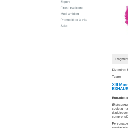
Esport
Fires i tradicions
Medi ambient
Promoció de la vila
Salut
Fragment 
Divendres 
Teatre
XIII Mos
EXHAUR
Entrades e
El desperta
societat mar
d’adolescen
comprensió 
Personatges
mentre inte