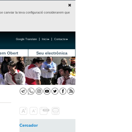
sense canviar la teva configuració considerarem que
Google Translate
Inici
Contacte
ern Obert
Seu electrònica
Cercador