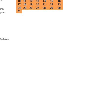
10
11
12
13
14
15
16
17
18
19
20
21
22
23
24
25
26
27
28
29
30
una
31
 quan
Sallarés