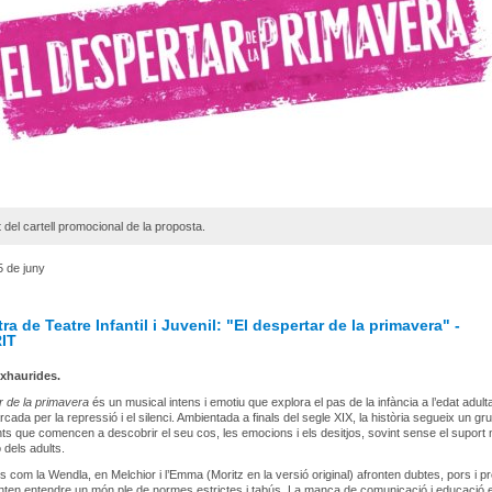
del cartell promocional de la proposta.
5 de juny
tra de Teatre Infantil i Juvenil: "El despertar de la primavera" -
IT
xhaurides.
r de la primavera
és un musical intens i emotiu que explora el pas de la infància a l’edat adul
cada per la repressió i el silenci. Ambientada a finals del segle XIX, la història segueix un gr
ts que comencen a descobrir el seu cos, les emocions i els desitjos, sovint sense el suport n
dels adults.
 com la Wendla, en Melchior i l’Emma (Moritz en la versió original) afronten dubtes, pors i p
nten entendre un món ple de normes estrictes i tabús. La manca de comunicació i educació 