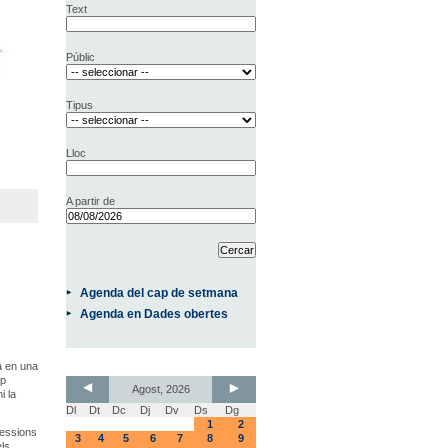
Text
Públic
Tipus
Lloc
A partir de
Agenda del cap de setmana
Agenda en Dades obertes
ta en una
up
Agost, 2026
i la
Dl
Dt
Dc
Dj
Dv
Ds
Dg
1
2
ressions
3
4
5
6
7
8
9
els