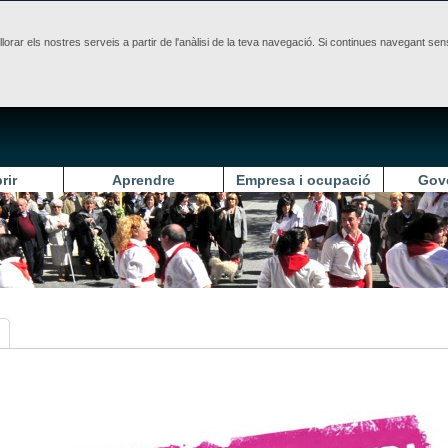
illorar els nostres serveis a partir de l'anàlisi de la teva navegació. Si continues navegant 
rir
Aprendre
Empresa i ocupació
Gov