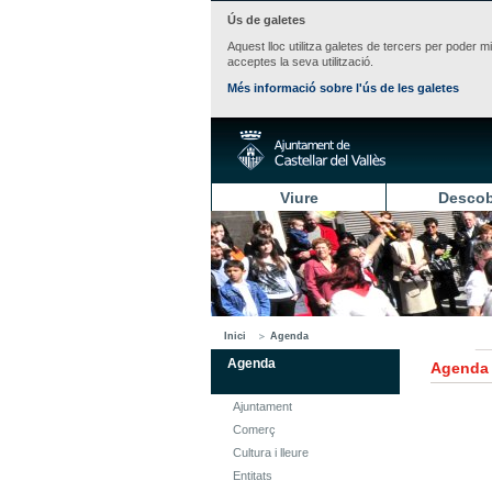
Ús de galetes
Aquest lloc utilitza galetes de tercers per poder m
acceptes la seva utilització.
Més informació sobre l'ús de les galetes
Viure
Descob
Inici
Agenda
Agenda
Agenda
Ajuntament
Comerç
Cultura i lleure
Entitats