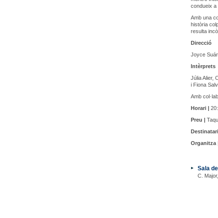
condueix a 
Amb una co
història col
resulta inc
Direcció
Joyce Suá
Intèrprets
Júlia Alier
i Fiona Sal
Amb col·lab
Horari |
20:
Preu |
Taqui
Destinatari
Organitza 
Sala de
C. Major