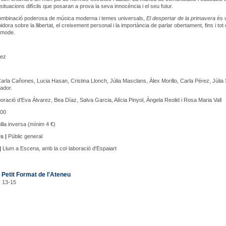
situacions difícils que posaran a prova la seva innocència i el seu futur.
mbinació poderosa de música moderna i temes universals,
El despertar de la primavera
és 
pidora sobre la llibertat, el creixement personal i la importància de parlar obertament, fins i tot
òmode.
rez
, Carla Cañones, Lucia Hasan, Cristina Llonch, Júlia Masclans, Àlex Morillo, Carla Pérez, Júlia 
vador.
oració d’Eva Álvarez, Bea Díaz, Salva Garcia, Alícia Pinyol, Àngela Reolid i Rosa Maria Vall
00
lla inversa (mínim 4 €)
s |
Públic general
|
Llum a Escena, amb la col·laboració d'Espaiart
 Petit Format de l'Ateneu
, 13-15