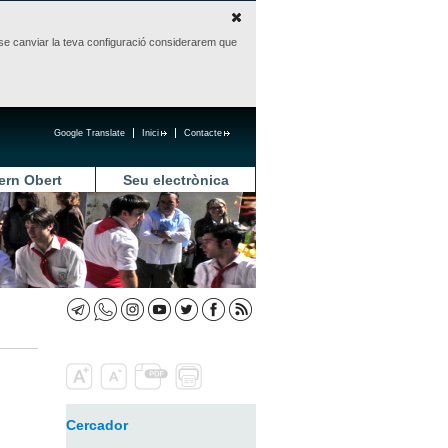
sense canviar la teva configuració considerarem que
Google Translate
Inici
Contacte
ern Obert
Seu electrònica
Cercador