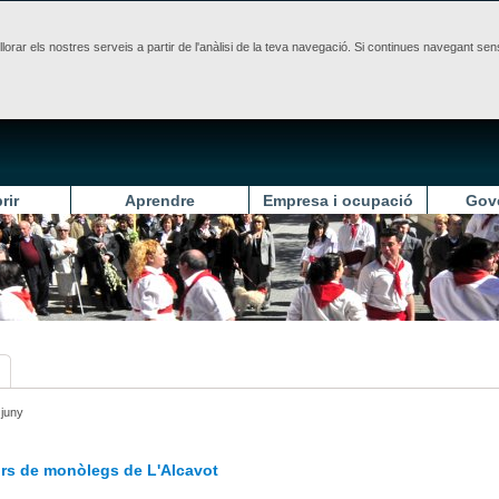
illorar els nostres serveis a partir de l'anàlisi de la teva navegació. Si continues navegant 
rir
Aprendre
Empresa i ocupació
Gov
 juny
urs de monòlegs de L'Alcavot