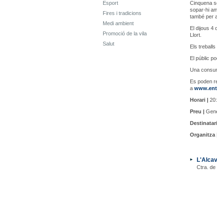
Esport
Cinquena se
sopar-hi am
Fires i tradicions
també per a
Medi ambient
El dijous 4
Promoció de la vila
Llort.
Salut
Els treballs
El públic p
Una consum
Es poden r
a
www.ent
Horari |
20:
Preu |
Gener
Destinatari
Organitza 
L'Alcav
Ctra. de