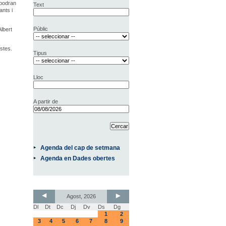
 podran
Text
ants i
Públic
lbert
ostes.
Tipus
Lloc
A partir de
Agenda del cap de setmana
Agenda en Dades obertes
Agost, 2026
Dl
Dt
Dc
Dj
Dv
Ds
Dg
1
2
3
4
5
6
7
8
9