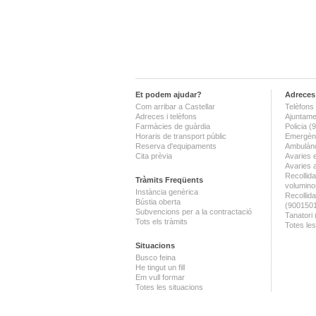
Et podem ajudar?
Adreces 
Com arribar a Castellar
Telèfons 
Adreces i telèfons
Ajuntame
Farmàcies de guàrdia
Policia 
Horaris de transport públic
Emergènc
Reserva d'equipaments
Ambulànc
Cita prèvia
Avaries 
Avaries 
Recollida
Tràmits Freqüents
volumino
Instància genèrica
Recollid
Bústia oberta
(900150
Subvencions per a la contractació
Tanatori
Tots els tràmits
Totes les
Situacions
Busco feina
He tingut un fill
Em vull formar
Totes les situacions