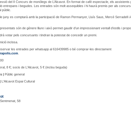
ssió del II Concurs de monòlegs de L’Alcavot. En format de cafè espectacle, els assistents
b entrepans i begudes. Les entrades són molt assequibles i hi haurà premis per als concurs
l públic.
 de juny es comptarà amb la participació de Ramon Permanyer, Lluís Saus, Mercè Serradell i A
 presentats són de gènere lliure i això permet gaudir d’un impressionant ventall d’estils i prop
odrà votar pels concursants i tindran la potestat de concedir un premi.
ició inclosa.
eservar les entrades per whatsapp al 616439985 o bé comprar-les directament
rapolis.com
.
00
al, 8 €; socis de L'Alcavot, 5 € (inclou beguda)
s |
Públic general
|
L'Alcavot Espai Cultural
ot
 Sentmenat, 58