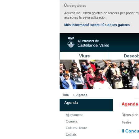
Ús de galetes
Aquest lloc utilitza galetes de tercers per poder m
acceptes la seva utilització.
Més informació sobre l'ús de les galetes
Viure
Descob
Inici
Agenda
Agenda
Agenda
Ajuntament
Dijous 4 de
Comerç
Teatre
Cultura i lleure
II Conc
Entitats