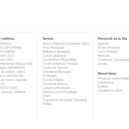
i telèfons
Serveis
Promoció de la Vila
d'interès
Servei d'Atenció Ciutadana (SAC)
Agenda
nt (937144040)
Arxiu Municipal
Àrees d'esbarjo
(937144830)
Biblioteca Municipal
Llocs d'interès
ies (112)
Casal Catalunya
Itineraris
ies (061)
Casal d'Avis Plaça Major
Comerços, restaurants
enllumenat (686216138)
Centre d'Atenció Primària
privats
aigua (900304070)
Centre de Serveis
 de mobles i altres
Deixalleria Municipal
Miscel·lània
sos (900150140)
El Mirador
Predicció meteorològi
a de restes vegetals
Escola d'Adults
Defuncions
140)
Escola de Música
Entitats
 (937471203)
Ludoteca Municipal
Castellar en xifres
 adreces i telèfons
Oficina Local d'Habitatge
OMIC
Organisme de Gestió Tributària
PIPAD