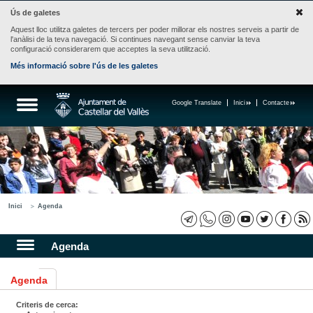
Ús de galetes
Aquest lloc utilitza galetes de tercers per poder millorar els nostres serveis a partir de
l'anàlisi de la teva navegació. Si continues navegant sense canviar la teva
configuració considerarem que acceptes la seva utilització.
Més informació sobre l'ús de les galetes
Google Translate
Inici
Contacte
Inici
Agenda
Agenda
Agenda
Criteris de cerca: