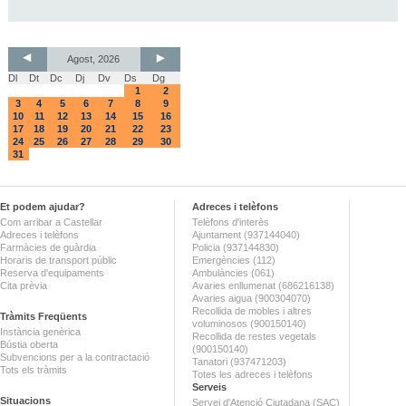
Agost, 2026
Dl
Dt
Dc
Dj
Dv
Ds
Dg
1
2
3
4
5
6
7
8
9
10
11
12
13
14
15
16
17
18
19
20
21
22
23
24
25
26
27
28
29
30
31
Et podem ajudar?
Adreces i telèfons
Com arribar a Castellar
Telèfons d'interès
Adreces i telèfons
Ajuntament (937144040)
Farmàcies de guàrdia
Policia (937144830)
Horaris de transport públic
Emergències (112)
Reserva d'equipaments
Ambulàncies (061)
Cita prèvia
Avaries enllumenat (686216138)
Avaries aigua (900304070)
Recollida de mobles i altres
Tràmits Freqüents
voluminosos (900150140)
Instància genèrica
Recollida de restes vegetals
Bústia oberta
(900150140)
Subvencions per a la contractació
Tanatori (937471203)
Tots els tràmits
Totes les adreces i telèfons
Serveis
Situacions
Servei d'Atenció Ciutadana (SAC)