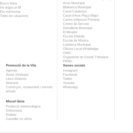
Arxiu Municipal
Busco feina
Biblioteca Municipal
He tingut un fill
Casal Catalunya
Em vull formar
Casal d'Avis Plaça Major
Totes les situacions
Centre d'Atenció Primària
Centre de Serveis
Deixalleria Municipal
El Mirador
Escola d'Adults
Escola de Música
Ludoteca Municipal
Oficina Local d'Habitatge
OMIC
Organisme de Gestió Tributària
PIPAD
Promoció de la Vila
Xarxes socials
Agenda
Instagram
Àrees d'esbarjo
Facebook
Llocs d'interès
Twitter
Itineraris
Youtube
Comerços, restaurants i serveis
WhatsApp
privats
Miscel·lània
Predicció meteorològica
Defuncions
Entitats
Castellar en xifres