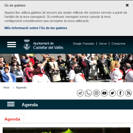
Ús de galetes
Aquest lloc utilitza galetes de tercers per poder millorar els nostres serveis a partir de
l'anàlisi de la teva navegació. Si continues navegant sense canviar la teva
configuració considerarem que acceptes la seva utilització.
Més informació sobre l'ús de les galetes
Google Translate
Inici
Contacte
Inici
Agenda
Agenda
Agenda