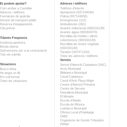
Et podem ajudar?
Adreces i telèfons
Com arribar a Castellar
Telèfons d'interès
Adreces i telèfons
Ajuntament (937144040)
Farmàcies de guàrdia
Policia (937144830)
Horaris de transport públic
Emergències (112)
Reserva d'equipaments
Ambulàncies (061)
Cita prèvia
Avaries enllumenat (686216138)
Avaries aigua (900304070)
Recollida de mobles i altres
Tràmits Freqüents
voluminosos (900150140)
Instància genèrica
Recollida de restes vegetals
Bústia oberta
(900150140)
Subvencions per a la contractació
Tanatori (937471203)
Tots els tràmits
Totes les adreces i telèfons
Serveis
Situacions
Servei d'Atenció Ciutadana (SAC)
Arxiu Municipal
Busco feina
Biblioteca Municipal
He tingut un fill
Casal Catalunya
Em vull formar
Casal d'Avis Plaça Major
Totes les situacions
Centre d'Atenció Primària
Centre de Serveis
Deixalleria Municipal
El Mirador
Escola d'Adults
Escola de Música
Ludoteca Municipal
Oficina Local d'Habitatge
OMIC
Organisme de Gestió Tributària
PIPAD