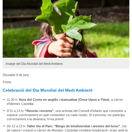
Imatge del Dia Mundial del Medi Ambient.
Dissabte 6 de juny
Festa
Celebració del Dia Mundial del Medi Ambient
11.30 h:
Hora del Conte en anglès i manualitat (Once Upon a Time)
, a càrrec
d’Idiomes Castellar.
D’11 a 13 h
: “Recicla i encerta”
, una activitat del Consell d’Infants que consisteix a
separar correctament en quin contenidor va cada residu. Si s'encerta i es participa
correctament a la dinàmica, hi ha premi!
De 12 a 13 h:
Taller Viu el Parc: "Bingo de biodiversitat i aromes del bosc"
. Joc
de natura i creació a càrrec de Monatur. L’activitat combina l’exploració i el joc amb la