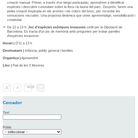
creació manual. Primer, a través d’un bingo participatiu, aprendrem a identificar
espècies i descobrir curiositats sobre la flora i la fauna del parc. Després, farem una
petita creació inspirada en els aromes i els colors del bosc, per recordar les
sensacions viscudes. Una proposta dinàmica que uneix aprenentatge, sensibilització i
creativitat.
De 12 a 13 h:
Joc d’espècies exòtiques invasores
cedit per la Diputació de
Barcelona. Es tracta d'un joc de memòria amb preguntes per trobar parelles
d'espècies invasores.
Horari |
D'11 a 13 h
Destinataris |
Infància, públic general i famílies
Organitza |
Ajuntament
Lloc |
Pati de les 3 Moreres
Cercador
Text
Públic