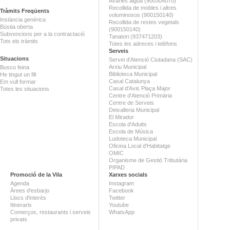
Avaries aigua (900304070)
Recollida de mobles i altres
Tràmits Freqüents
voluminosos (900150140)
Instància genèrica
Recollida de restes vegetals
Bústia oberta
(900150140)
Subvencions per a la contractació
Tanatori (937471203)
Tots els tràmits
Totes les adreces i telèfons
Serveis
Situacions
Servei d'Atenció Ciutadana (SAC)
Arxiu Municipal
Busco feina
Biblioteca Municipal
He tingut un fill
Casal Catalunya
Em vull formar
Casal d'Avis Plaça Major
Totes les situacions
Centre d'Atenció Primària
Centre de Serveis
Deixalleria Municipal
El Mirador
Escola d'Adults
Escola de Música
Ludoteca Municipal
Oficina Local d'Habitatge
OMIC
Organisme de Gestió Tributària
PIPAD
Promoció de la Vila
Xarxes socials
Agenda
Instagram
Àrees d'esbarjo
Facebook
Llocs d'interès
Twitter
Itineraris
Youtube
Comerços, restaurants i serveis
WhatsApp
privats