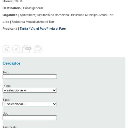
Horari |
18:00
Destinataris |
Públic general
Organitza |
Ajuntament, Diputació de Barcelona i Biblioteca Municipal Antoni Tort
Lloc |
Biblioteca Municipal Antoni Tort
Programa |
Tarda “Viu el Parc”
i
viu el Parc
Cercador
Text
Públic
Tipus
Lloc
A partir de