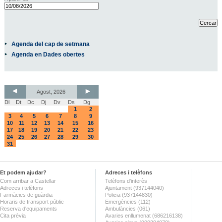
Agenda del cap de setmana
Agenda en Dades obertes
Agost, 2026
Dl
Dt
Dc
Dj
Dv
Ds
Dg
1
2
3
4
5
6
7
8
9
10
11
12
13
14
15
16
17
18
19
20
21
22
23
24
25
26
27
28
29
30
31
Et podem ajudar?
Adreces i telèfons
Com arribar a Castellar
Telèfons d'interès
Adreces i telèfons
Ajuntament (937144040)
Farmàcies de guàrdia
Policia (937144830)
Horaris de transport públic
Emergències (112)
Reserva d'equipaments
Ambulàncies (061)
Cita prèvia
Avaries enllumenat (686216138)