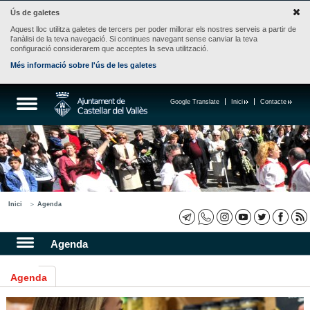
Ús de galetes
Aquest lloc utilitza galetes de tercers per poder millorar els nostres serveis a partir de
l'anàlisi de la teva navegació. Si continues navegant sense canviar la teva
configuració considerarem que acceptes la seva utilització.
Més informació sobre l'ús de les galetes
Google Translate
Inici
Contacte
Inici
Agenda
Agenda
Agenda