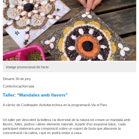
Imatge promocional de l'acte.
Dimarts 30 de juny
Conferència/Xerrada
Taller: “Mandales amb llavors”
A càrrec de Coolinquiet. Activitat inclosa en la programació Viu el Parc
Un taller per descobrir la bellesa i la diversitat de la natura tot creant un mandala amb
llavors, fulles, pedres i altres elements naturals. A partir d'un esquema bàsic, cada
participant elaborarà una composició sobre un suport de fusta que afavoreix la
concentració i la calma, i que es podrà endur a casa.