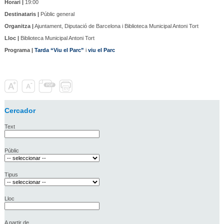
Horari |
19:00
Destinataris |
Públic general
Organitza |
Ajuntament, Diputació de Barcelona i Biblioteca Municipal Antoni Tort
Lloc |
Biblioteca Municipal Antoni Tort
Programa |
Tarda “Viu el Parc”
i
viu el Parc
Cercador
Text
Públic
Tipus
Lloc
A partir de