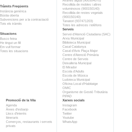
Avaries aigua (900304070)
Recollida de mobles i altres
Tràmits Freqüents
voluminosos (900150140)
Instància genèrica
Recollida de restes vegetals
Bústia oberta
(900150140)
Subvencions per a la contractació
Tanatori (937471203)
Tots els tràmits
Totes les adreces i telèfons
Serveis
Situacions
Servei d'Atenció Ciutadana (SAC)
Arxiu Municipal
Busco feina
Biblioteca Municipal
He tingut un fill
Casal Catalunya
Em vull formar
Casal d'Avis Plaça Major
Totes les situacions
Centre d'Atenció Primària
Centre de Serveis
Deixalleria Municipal
El Mirador
Escola d'Adults
Escola de Música
Ludoteca Municipal
Oficina Local d'Habitatge
OMIC
Organisme de Gestió Tributària
PIPAD
Promoció de la Vila
Xarxes socials
Agenda
Instagram
Àrees d'esbarjo
Facebook
Llocs d'interès
Twitter
Itineraris
Youtube
Comerços, restaurants i serveis
WhatsApp
privats