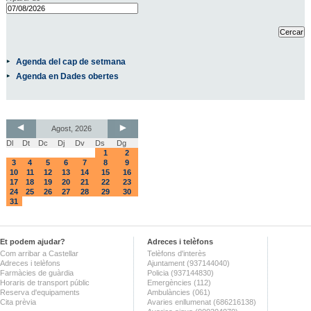
Agenda del cap de setmana
Agenda en Dades obertes
Agost, 2026
Dl
Dt
Dc
Dj
Dv
Ds
Dg
1
2
3
4
5
6
7
8
9
10
11
12
13
14
15
16
17
18
19
20
21
22
23
24
25
26
27
28
29
30
31
Et podem ajudar?
Adreces i telèfons
Com arribar a Castellar
Telèfons d'interès
Adreces i telèfons
Ajuntament (937144040)
Farmàcies de guàrdia
Policia (937144830)
Horaris de transport públic
Emergències (112)
Reserva d'equipaments
Ambulàncies (061)
Cita prèvia
Avaries enllumenat (686216138)