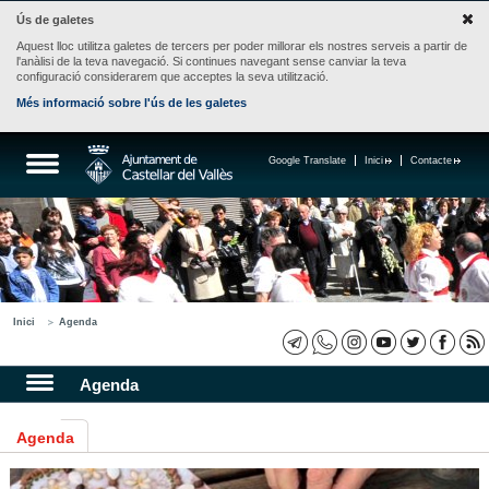
Ús de galetes
Aquest lloc utilitza galetes de tercers per poder millorar els nostres serveis a partir de
l'anàlisi de la teva navegació. Si continues navegant sense canviar la teva
configuració considerarem que acceptes la seva utilització.
Més informació sobre l'ús de les galetes
Google Translate
Inici
Contacte
Inici
Agenda
Agenda
Agenda