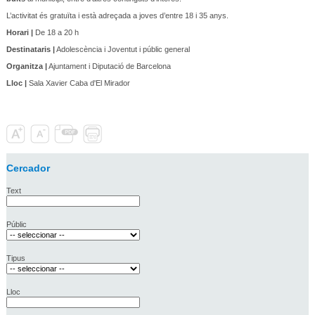
L’activitat és gratuïta i està adreçada a joves d’entre 18 i 35 anys.
Horari |
De 18 a 20 h
Destinataris |
Adolescència i Joventut i públic general
Organitza |
Ajuntament i Diputació de Barcelona
Lloc |
Sala Xavier Caba d'El Mirador
Cercador
Text
Públic
Tipus
Lloc