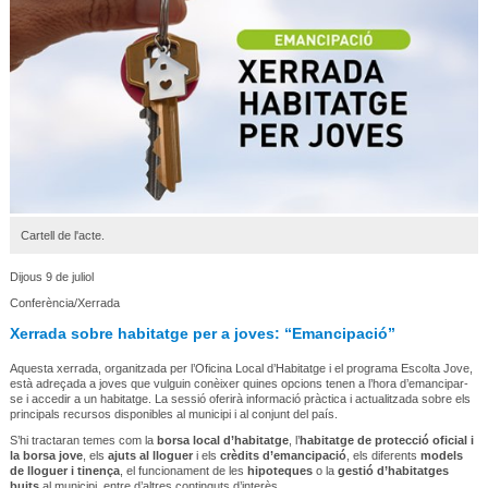
Cartell de l'acte.
Dijous 9 de juliol
Conferència/Xerrada
Xerrada sobre habitatge per a joves: “Emancipació”
Aquesta xerrada, organitzada per l’Oficina Local d’Habitatge i el programa Escolta Jove, 
està adreçada a joves que vulguin conèixer quines opcions tenen a l’hora d’
emancipar-
se
 i accedir a un habitatge. La sessió oferirà informació pràctica i actualitzada sobre els 
principals recursos disponibles al municipi i al conjunt del país.
S’hi tractaran temes com la 
borsa local d’habitatge
, l’
habitatge de protecció oficial i 
la borsa jove
, els 
ajuts al lloguer
 i els 
crèdits d’emancipació
, els diferents 
models 
de lloguer i tinença
, el funcionament de les 
hipoteques
 o la 
gestió d’habitatges 
buits
 al municipi, entre d’altres continguts d’interès.