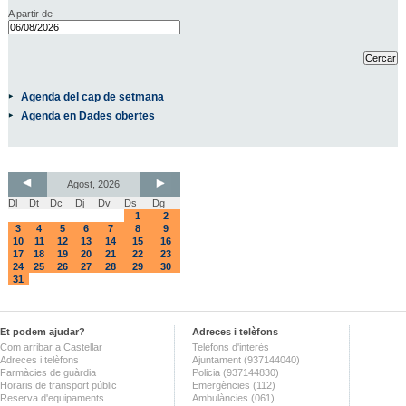
A partir de
Agenda del cap de setmana
Agenda en Dades obertes
Agost, 2026
Dl
Dt
Dc
Dj
Dv
Ds
Dg
1
2
3
4
5
6
7
8
9
10
11
12
13
14
15
16
17
18
19
20
21
22
23
24
25
26
27
28
29
30
31
Et podem ajudar?
Adreces i telèfons
Com arribar a Castellar
Telèfons d'interès
Adreces i telèfons
Ajuntament (937144040)
Farmàcies de guàrdia
Policia (937144830)
Horaris de transport públic
Emergències (112)
Reserva d'equipaments
Ambulàncies (061)