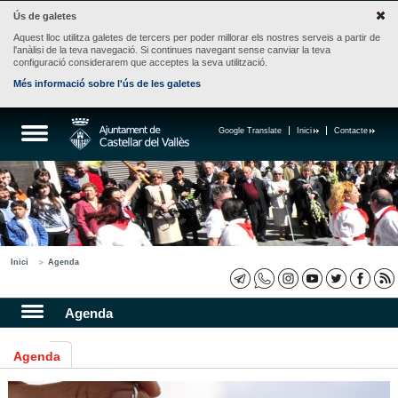
Ús de galetes
Aquest lloc utilitza galetes de tercers per poder millorar els nostres serveis a partir de
l'anàlisi de la teva navegació. Si continues navegant sense canviar la teva
configuració considerarem que acceptes la seva utilització.
Més informació sobre l'ús de les galetes
Google Translate
Inici
Contacte
Inici
Agenda
Agenda
Agenda