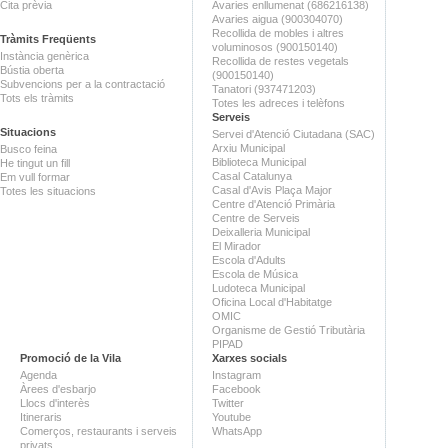
Cita prèvia
Avaries enllumenat (686216138)
Avaries aigua (900304070)
Recollida de mobles i altres
Tràmits Freqüents
voluminosos (900150140)
Instància genèrica
Recollida de restes vegetals
Bústia oberta
(900150140)
Subvencions per a la contractació
Tanatori (937471203)
Tots els tràmits
Totes les adreces i telèfons
Serveis
Situacions
Servei d'Atenció Ciutadana (SAC)
Arxiu Municipal
Busco feina
Biblioteca Municipal
He tingut un fill
Casal Catalunya
Em vull formar
Casal d'Avis Plaça Major
Totes les situacions
Centre d'Atenció Primària
Centre de Serveis
Deixalleria Municipal
El Mirador
Escola d'Adults
Escola de Música
Ludoteca Municipal
Oficina Local d'Habitatge
OMIC
Organisme de Gestió Tributària
PIPAD
Promoció de la Vila
Xarxes socials
Agenda
Instagram
Àrees d'esbarjo
Facebook
Llocs d'interès
Twitter
Itineraris
Youtube
Comerços, restaurants i serveis
WhatsApp
privats