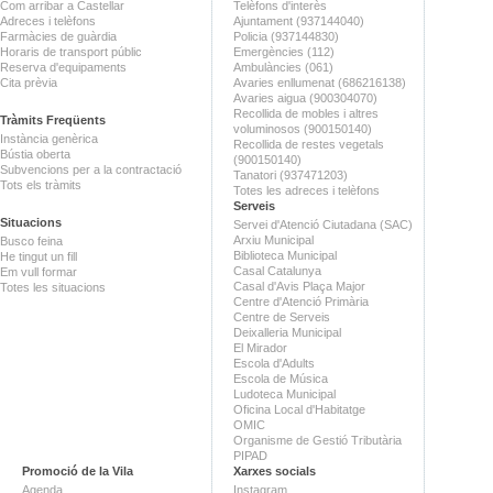
Com arribar a Castellar
Telèfons d'interès
Adreces i telèfons
Ajuntament (937144040)
Farmàcies de guàrdia
Policia (937144830)
Horaris de transport públic
Emergències (112)
Reserva d'equipaments
Ambulàncies (061)
Cita prèvia
Avaries enllumenat (686216138)
Avaries aigua (900304070)
Recollida de mobles i altres
Tràmits Freqüents
voluminosos (900150140)
Instància genèrica
Recollida de restes vegetals
Bústia oberta
(900150140)
Subvencions per a la contractació
Tanatori (937471203)
Tots els tràmits
Totes les adreces i telèfons
Serveis
Situacions
Servei d'Atenció Ciutadana (SAC)
Arxiu Municipal
Busco feina
Biblioteca Municipal
He tingut un fill
Casal Catalunya
Em vull formar
Casal d'Avis Plaça Major
Totes les situacions
Centre d'Atenció Primària
Centre de Serveis
Deixalleria Municipal
El Mirador
Escola d'Adults
Escola de Música
Ludoteca Municipal
Oficina Local d'Habitatge
OMIC
Organisme de Gestió Tributària
PIPAD
Promoció de la Vila
Xarxes socials
Agenda
Instagram