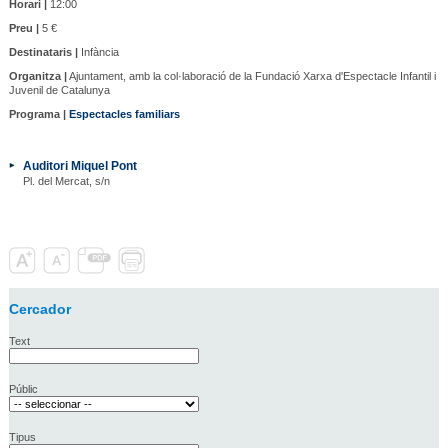
Horari |
12:00
Preu |
5 €
Destinataris |
Infància
Organitza |
Ajuntament, amb la col·laboració de la Fundació Xarxa d'Espectacle Infantil i
Juvenil de Catalunya
Programa |
Espectacles familiars
Auditori Miquel Pont
Pl. del Mercat, s/n
Cercador
Text
Públic
Tipus