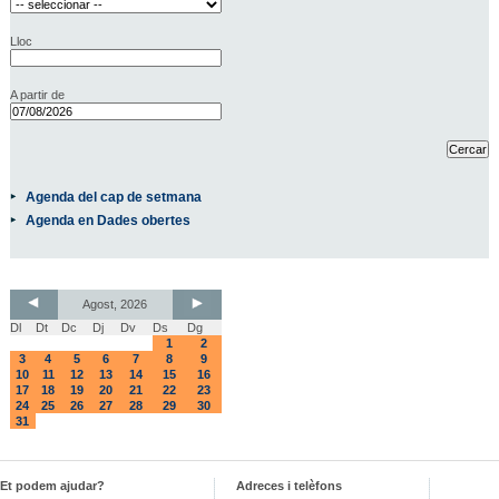
Lloc
A partir de
Agenda del cap de setmana
Agenda en Dades obertes
Agost, 2026
Dl
Dt
Dc
Dj
Dv
Ds
Dg
1
2
3
4
5
6
7
8
9
10
11
12
13
14
15
16
17
18
19
20
21
22
23
24
25
26
27
28
29
30
31
Et podem ajudar?
Adreces i telèfons