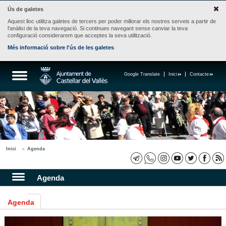
Ús de galetes
Aquest lloc utilitza galetes de tercers per poder millorar els nostres serveis a partir de
l'anàlisi de la teva navegació. Si continues navegant sense canviar la teva
configuració considerarem que acceptes la seva utilització.
Més informació sobre l'ús de les galetes
Google Translate
Inici
Contacte
Inici
Agenda
Agenda
Agenda