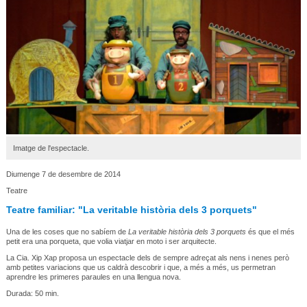
Imatge de l'espectacle.
Diumenge 7 de desembre de 2014
Teatre
Teatre familiar: "La veritable història dels 3 porquets"
Una de les coses que no sabíem de
La veritable història dels 3 porquets
és que el més
petit era una porqueta, que volia viatjar en moto i ser arquitecte.
La Cia. Xip Xap proposa un espectacle dels de sempre adreçat als nens i nenes però
amb petites variacions que us caldrà descobrir i que, a més a més, us permetran
aprendre les primeres paraules en una llengua nova.
Durada: 50 min.