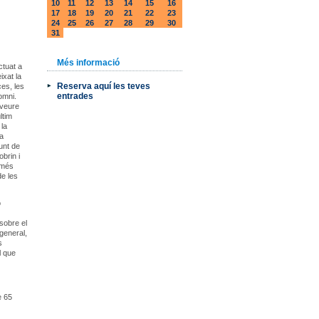
10
11
12
13
14
15
16
17
18
19
20
21
22
23
24
25
26
27
28
29
30
31
Més informació
ctuat a
ixat la
Reserva aquí les teves
ces, les
entrades
omni.
 veure
ltim
 la
va
unt de
brin i
 més
de les
o
sobre el
 general,
s
l que
e 65