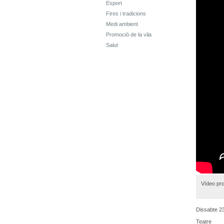
Esport
Fires i tradicions
Medi ambient
Promoció de la vila
Salut
Vídeo pro
Dissabte 23
Teatre