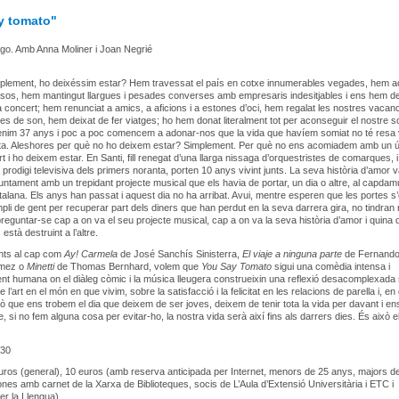
y tomato"
go. Amb Anna Moliner i Joan Negrié
implement, ho deixéssim estar? Hem travessat el país en cotxe innumerables vegades, hem a
osos, hem mantingut llargues i pesades converses amb empresaris indesitjables i ens hem de
a concert; hem renunciat a amics, a aficions i a estones d’oci, hem regalat les nostres vacan
es de son, hem deixat de fer viatges; ho hem donat literalment tot per aconseguir el nostre s
tenim 37 anys i poc a poc comencem a adonar-nos que la vida que havíem somiat no té resa
a. Aleshores per què no ho deixem estar? Simplement. Per què no ens acomiadem amb un ú
t i ho deixem estar. En Santi, fill renegat d’una llarga nissaga d’orquestristes de comarques, i
prodigi televisiva dels primers noranta, porten 10 anys vivint junts. La seva història d’amor 
ntament amb un trepidant projecte musical que els havia de portar, un dia o altre, al capdam
talana. Els anys han passat i aquest dia no ha arribat. Avui, mentre esperen que les portes s’o
ompli de gent per recuperar part dels diners que han perdut en la seva darrera gira, no tindran
reguntar-se cap a on va el seu projecte musical, cap a on va la seva història d’amor i quina 
stà destruint a l’altre.
nts al cap com
Ay! Carmela
de José Sanchís Sinisterra,
El viaje a ninguna parte
de Fernand
mez o
Minetti
de Thomas Bernhard, volem que
You Say Tomato
sigui una comèdia intensa i
t humana on el diàleg còmic i la música lleugera construeixin una reflexió desacomplexada 
de l’art en el món en que vivim, sobre la satisfacció i la felicitat en les relacions de parella i, en
llò que ens trobem el dia que deixem de ser joves, deixem de tenir tota la vida per davant i en
 si no fem alguna cosa per evitar-ho, la nostra vida serà així fins als darrers dies. És això e
30
ros (general), 10 euros (amb reserva anticipada per Internet, menors de 25 anys, majors d
nes amb carnet de la Xarxa de Biblioteques, socis de L’Aula d’Extensió Universitària i ETC i
per la Llengua)