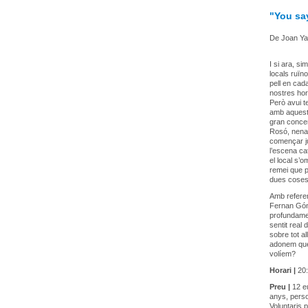
"You sa
De Joan Ya
I si ara, s
locals ruïn
pell en cad
nostres hor
Però avui 
amb aquest
gran concer
Rosó, nena 
començar ju
l’escena ca
el local s’
remei que p
dues coses e
Amb refere
Fernan Gó
profundamen
sentit real 
sobre tot a
adonem que,
volíem?
Horari |
20:
Preu |
12 eu
anys, perso
Voluntaris 