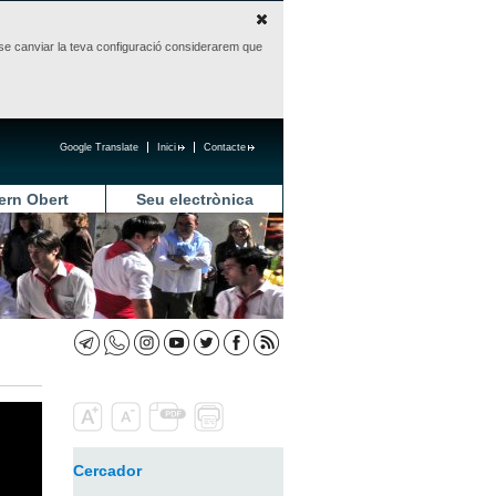
sense canviar la teva configuració considerarem que
Google Translate
Inici
Contacte
ern Obert
Seu electrònica
Cercador