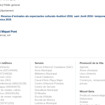
s |
Públic general
|
Ajuntament
|
Reserva d'entrades als espectacles culturals Auditori 2016
,
sant Jordi 2016
i
tempora
úsica 2016
i Miquel Pont
ercat, s/n
i telèfons
Serveis
Promoció de la Vila
d'interès
Servei d'Atenció Ciutadana (SAC)
Agenda
nt (937144040)
Arxiu Municipal
Àrees d'esbarjo
(937144830)
Biblioteca Municipal
Llocs d'interès
ies (112)
Casal Catalunya
Itineraris
ies (061)
Casal d'Avis Plaça Major
Comerços, restaurants
enllumenat (686216138)
Centre d'Atenció Primària
privats
aigua (900304070)
Centre de Serveis
 de mobles i altres
Deixalleria Municipal
Miscel·lània
sos (900150140)
El Mirador
Predicció meteorològi
a de restes vegetals
Escola d'Adults
Defuncions
140)
Escola de Música
Entitats
 (937471203)
Ludoteca Municipal