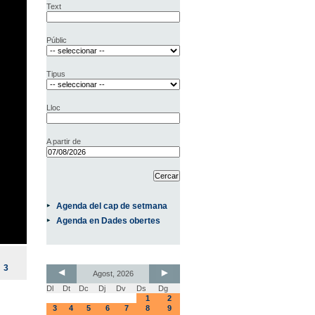
Text
Públic
Tipus
Lloc
A partir de
Agenda del cap de setmana
Agenda en Dades obertes
3
Agost, 2026
Dl
Dt
Dc
Dj
Dv
Ds
Dg
1
2
3
4
5
6
7
8
9