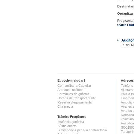
Destinatari
Organitza 
Programa 
teatre i m
Auditor
Pl. del M
Et podem ajudar?
Adreces 
Com arribar a Castellar
Telèfons 
Adreces i telèfons
Ajuntame
Farmàcies de guàrdia
Policia 
Horaris de transport públic
Emergènc
Reserva d'equipaments
Ambulànc
Cita prèvia
Avaries 
Avaries 
Recollida
Tràmits Freqüents
volumino
Instància genèrica
Recollid
Bústia oberta
(900150
Subvencions per a la contractació
Tanatori