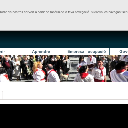
illorar els nostres serveis a partir de l'anàlisi de la teva navegació. Si continues navegant 
rir
Aprendre
Empresa i ocupació
Gov