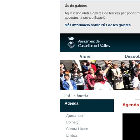
Ús de galetes
Aquest lloc utilitza galetes de tercers per poder m
acceptes la seva utilització.
Més informació sobre l'ús de les galetes
Viure
Descob
Inici
Agenda
Agenda
Agenda
Ajuntament
Comerç
Cultura i lleure
Entitats