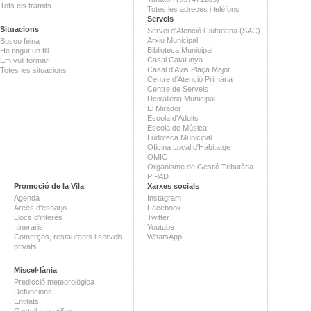
Tots els tràmits
Totes les adreces i telèfons
Serveis
Situacions
Servei d'Atenció Ciutadana (SAC)
Arxiu Municipal
Busco feina
Biblioteca Municipal
He tingut un fill
Casal Catalunya
Em vull formar
Casal d'Avis Plaça Major
Totes les situacions
Centre d'Atenció Primària
Centre de Serveis
Deixalleria Municipal
El Mirador
Escola d'Adults
Escola de Música
Ludoteca Municipal
Oficina Local d'Habitatge
OMIC
Organisme de Gestió Tributària
PIPAD
Promoció de la Vila
Xarxes socials
Agenda
Instagram
Àrees d'esbarjo
Facebook
Llocs d'interès
Twitter
Itineraris
Youtube
Comerços, restaurants i serveis
WhatsApp
privats
Miscel·lània
Predicció meteorològica
Defuncions
Entitats
Castellar en xifres