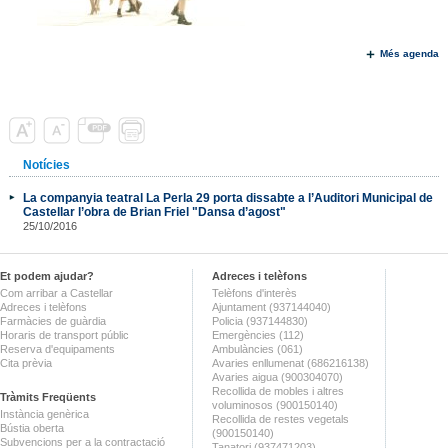
Més agenda
Notícies
La companyia teatral La Perla 29 porta dissabte a l’Auditori Municipal de
Castellar l’obra de Brian Friel "Dansa d’agost"
25/10/2016
Et podem ajudar?
Adreces i telèfons
Com arribar a Castellar
Telèfons d'interès
Adreces i telèfons
Ajuntament (937144040)
Farmàcies de guàrdia
Policia (937144830)
Horaris de transport públic
Emergències (112)
Reserva d'equipaments
Ambulàncies (061)
Cita prèvia
Avaries enllumenat (686216138)
Avaries aigua (900304070)
Recollida de mobles i altres
Tràmits Freqüents
voluminosos (900150140)
Instància genèrica
Recollida de restes vegetals
Bústia oberta
(900150140)
Subvencions per a la contractació
Tanatori (937471203)