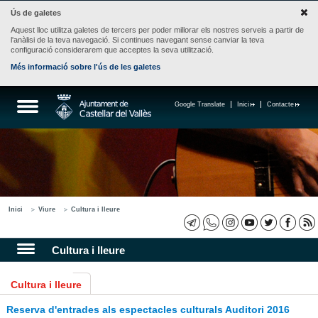
Ús de galetes
Aquest lloc utilitza galetes de tercers per poder millorar els nostres serveis a partir de
l'anàlisi de la teva navegació. Si continues navegant sense canviar la teva
configuració considerarem que acceptes la seva utilització.
Més informació sobre l'ús de les galetes
Google Translate
Inici
Contacte
Inici
Viure
Cultura i lleure
Cultura i lleure
Cultura i lleure
Reserva d'entrades als espectacles culturals Auditori 2016