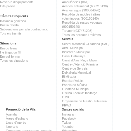
Reserva d'equipaments
Ambulàncies (061)
Cita prèvia
Avaries enllumenat (686216138)
Avaries aigua (900304070)
Recollida de mobles i altres
Tràmits Freqüents
voluminosos (900150140)
Instància genèrica
Recollida de restes vegetals
Bústia oberta
(900150140)
Subvencions per a la contractació
Tanatori (937471203)
Tots els tràmits
Totes les adreces i telèfons
Serveis
Situacions
Servei d'Atenció Ciutadana (SAC)
Arxiu Municipal
Busco feina
Biblioteca Municipal
He tingut un fill
Casal Catalunya
Em vull formar
Casal d'Avis Plaça Major
Totes les situacions
Centre d'Atenció Primària
Centre de Serveis
Deixalleria Municipal
El Mirador
Escola d'Adults
Escola de Música
Ludoteca Municipal
Oficina Local d'Habitatge
OMIC
Organisme de Gestió Tributària
PIPAD
Promoció de la Vila
Xarxes socials
Agenda
Instagram
Àrees d'esbarjo
Facebook
Llocs d'interès
Twitter
Itineraris
Youtube
Comerços, restaurants i serveis
WhatsApp