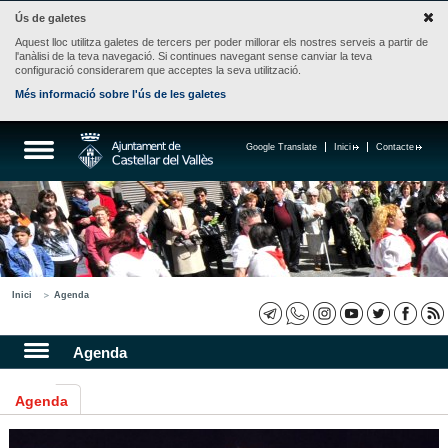
Ús de galetes
Aquest lloc utilitza galetes de tercers per poder millorar els nostres serveis a partir de
l'anàlisi de la teva navegació. Si continues navegant sense canviar la teva
configuració considerarem que acceptes la seva utilització.
Més informació sobre l'ús de les galetes
Google Translate
Inici
Contacte
Inici
Agenda
Agenda
Agenda