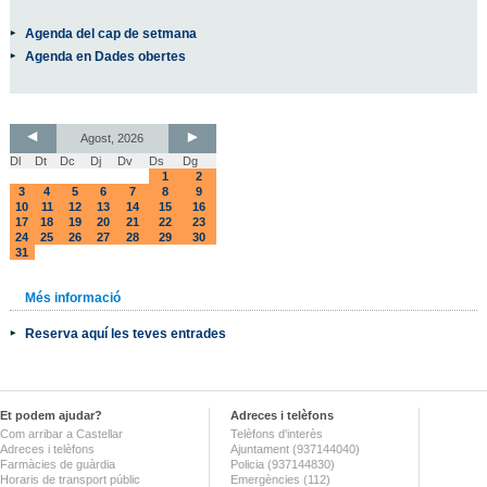
Agenda del cap de setmana
Agenda en Dades obertes
Agost, 2026
Dl
Dt
Dc
Dj
Dv
Ds
Dg
1
2
3
4
5
6
7
8
9
10
11
12
13
14
15
16
17
18
19
20
21
22
23
24
25
26
27
28
29
30
31
Més informació
Reserva aquí les teves entrades
Et podem ajudar?
Adreces i telèfons
Com arribar a Castellar
Telèfons d'interès
Adreces i telèfons
Ajuntament (937144040)
Farmàcies de guàrdia
Policia (937144830)
Horaris de transport públic
Emergències (112)