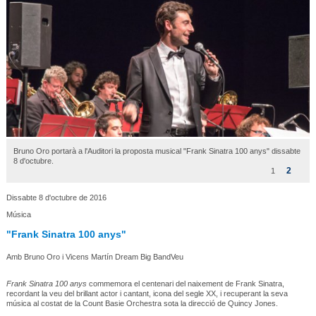
Bruno Oro portarà a l'Auditori la proposta musical "Frank Sinatra 100 anys" dissabte
8 d'octubre.
2
1
Dissabte 8 d'octubre de 2016
Música
"Frank Sinatra 100 anys"
Amb Bruno Oro i Vicens Martín Dream Big BandVeu
Frank Sinatra 100 anys
commemora el centenari del naixement de Frank Sinatra,
recordant la veu del brillant actor i cantant, icona del segle XX, i recuperant la seva
música al costat de la Count Basie Orchestra sota la direcció de Quincy Jones.