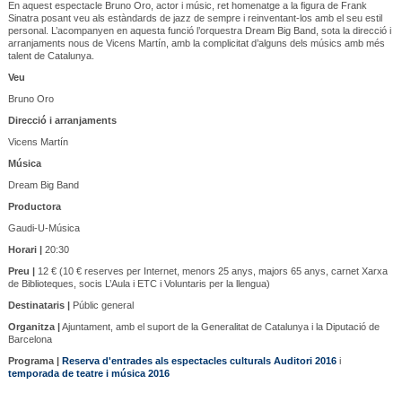
En aquest espectacle Bruno Oro, actor i músic, ret homenatge a la figura de Frank
Sinatra posant veu als estàndards de jazz de sempre i reinventant-los amb el seu estil
personal. L’acompanyen en aquesta funció l’orquestra Dream Big Band, sota la direcció i
arranjaments nous de Vicens Martín, amb la complicitat d’alguns dels músics amb més
talent de Catalunya.
Veu
Bruno Oro
Direcció i arranjaments
Vicens Martín
Música
Dream Big Band
Productora
Gaudi-U-Música
Horari |
20:30
Preu |
12 € (10 € reserves per Internet, menors 25 anys, majors 65 anys, carnet Xarxa
de Biblioteques, socis L’Aula i ETC i Voluntaris per la llengua)
Destinataris |
Públic general
Organitza |
Ajuntament, amb el suport de la Generalitat de Catalunya i la Diputació de
Barcelona
Programa |
Reserva d'entrades als espectacles culturals Auditori 2016
i
temporada de teatre i música 2016