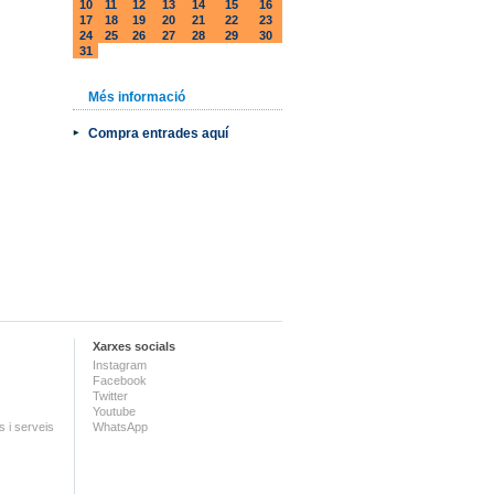
10
11
12
13
14
15
16
17
18
19
20
21
22
23
24
25
26
27
28
29
30
31
Més informació
Compra entrades aquí
Xarxes socials
Instagram
Facebook
Twitter
Youtube
 i serveis
WhatsApp