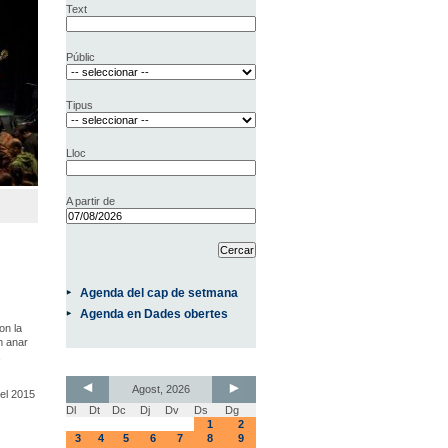
Text
Públic
Tipus
Lloc
A partir de
Agenda del cap de setmana
Agenda en Dades obertes
on la
m anar
Agost, 2026
el 2015
Dl
Dt
Dc
Dj
Dv
Ds
Dg
1
2
3
4
5
6
7
8
9