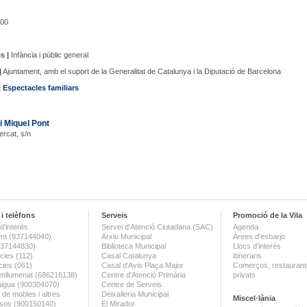
00
s |
Infància i públic general
|
Ajuntament, amb el suport de la Generalitat de Catalunya i la Diputació de Barcelona
|
Espectacles familiars
i Miquel Pont
ercat, s/n
i telèfons
Serveis
Promoció de la Vila
d'interès
Servei d'Atenció Ciutadana (SAC)
Agenda
nt (937144040)
Arxiu Municipal
Àrees d'esbarjo
(937144830)
Biblioteca Municipal
Llocs d'interès
ies (112)
Casal Catalunya
Itineraris
ies (061)
Casal d'Avis Plaça Major
Comerços, restaurants
enllumenat (686216138)
Centre d'Atenció Primària
privats
aigua (900304070)
Centre de Serveis
 de mobles i altres
Deixalleria Municipal
Miscel·lània
sos (900150140)
El Mirador