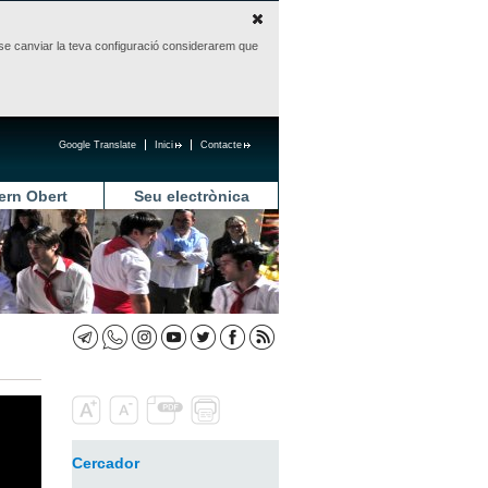
sense canviar la teva configuració considerarem que
Google Translate
Inici
Contacte
ern Obert
Seu electrònica
Cercador