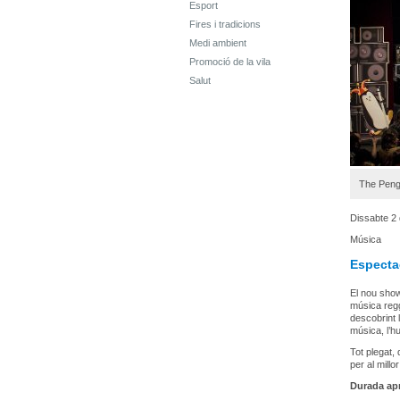
Esport
Fires i tradicions
Medi ambient
Promoció de la vila
Salut
The Pengu
Dissabte 2
Música
Especta
El nou show
música regg
descobrint 
música, l’h
Tot plegat,
per al millo
Durada ap