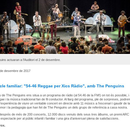
ins actuaran a l'Auditori el 2 de desembre.
 de desembre de 2017
cle familiar: "54-46 Reggae per Xics Ràdio", amb The Penguins
 de The Penguins ens situa a un programa de ràdio (al 54.46 de la FM!) on tot és possible, i 
ae i la música tradicional fan de fil conductor. Al llarg del programa, ple de sorpreses, podre
l’experiència de viure un veritable concert en directe amb 11 músics a l’escenari i gaudir de la
umor i la pedagogia que han fet de The Penguins un dels grups de referència a casa nostra.
 després de més de 200 concerts, 12.000 discs venuts dels seus tres àlbums, un premi ARC 
r espectacle per al públic infantil i familiar i una gira d’aniversari plena de satisfaccions.
rox.