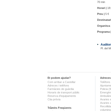
70 min
Horari |
18:
Preu |
5 €
Destinatari
Organitza 
Programa 
Auditor
Pl. del M
Et podem ajudar?
Adreces 
Com arribar a Castellar
Telèfons 
Adreces i telèfons
Ajuntame
Farmàcies de guàrdia
Policia 
Horaris de transport públic
Emergènc
Reserva d'equipaments
Ambulànc
Cita prèvia
Avaries 
Avaries 
Recollida
Tràmits Freqüents
volumino