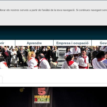
illorar els nostres serveis a partir de l'anàlisi de la teva navegació. Si continues navegant 
rir
Aprendre
Empresa i ocupació
Gov