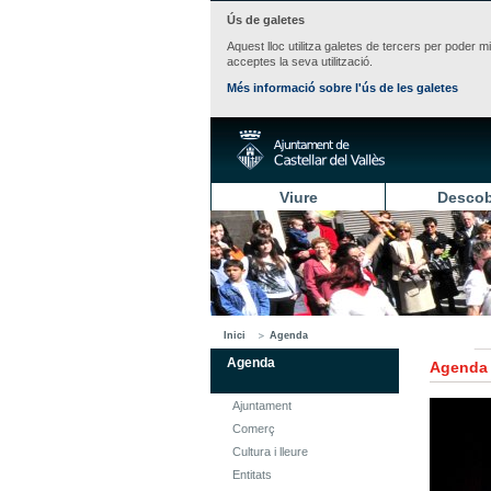
Ús de galetes
Aquest lloc utilitza galetes de tercers per poder m
acceptes la seva utilització.
Més informació sobre l'ús de les galetes
Viure
Descob
Inici
Agenda
Agenda
Agenda
Ajuntament
Comerç
Cultura i lleure
Entitats